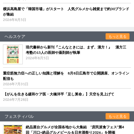
横浜高島屋で「韓国市場」がスタート 人気グルメから雑貨まで約30ブランド
が集結
2026年8月5日
ヘルスケア
もっと見る
現代書林から新刊『こんなときには、まず、漢方！』 漢方三
考塾の15人の医師や薬剤師が執筆
2026年8月5日
重症筋無力症への正しい知識と理解を 8月8日広島市で公開講座、オンライン
配信も
2026年7月31日
【がんを生きる緩和ケア医・大橋洋平「足し算命」】天空を見上げて
2026年7月28日
フェスティバル
もっと見る
絶品屋台グルメが全国各地から大集結 “庶民派食フェス”第4
回「川口×絶品グルメビール＆日本酒祭り2026」を開催