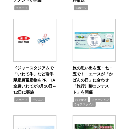
ナメントが開幕
料放送
,
,
スポーツ
スポーツ
ドジャースタジアムで
旅の思い出を五・七・
「いわて牛」など岩手
五で！ エースが「か
県産農畜産物をPR JA
ばんの日」に合わせ
全農いわてが8月10日～
「旅行川柳コンテス
12日に実施
ト」を開催
,
,
,
,
,
スポーツ
ビジネス
おでかけ
ファッション
ライフスタイル