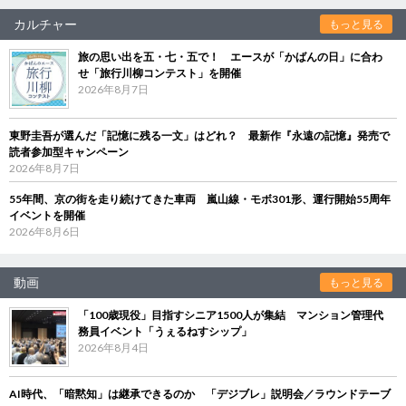
カルチャー
もっと見る
旅の思い出を五・七・五で！ エースが「かばんの日」に合わ
せ「旅行川柳コンテスト」を開催
2026年8月7日
東野圭吾が選んだ「記憶に残る一文」はどれ？ 最新作『永遠の記憶』発売で
読者参加型キャンペーン
2026年8月7日
55年間、京の街を走り続けてきた車両 嵐山線・モボ301形、運行開始55周年
イベントを開催
2026年8月6日
動画
もっと見る
「100歳現役」目指すシニア1500人が集結 マンション管理代
務員イベント「うぇるねすシップ」
2026年8月4日
AI時代、「暗黙知」は継承できるのか 「デジブレ」説明会／ラウンドテーブ