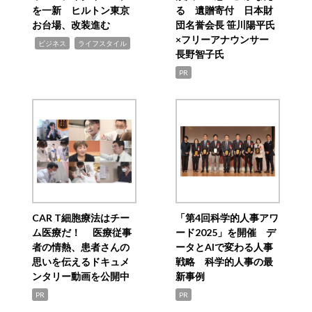
を一新 ヒルトン東京
る 遺贈寄付 日本財
お台場、改装進む
団名誉会長 笹川陽平氏
×フリーアナウンサー
,
,
ビジネス
ライフスタイル
長野智子氏
PR
CAR T細胞療法はチー
「第4回科学的人事アワ
ム医療だ！ 医療従事
ード2025」を開催 デ
者の情熱、患者さんの
ータとAIで変わる人事
思いを伝えるドキュメ
戦略 科学的人事の最
ンタリー動画を公開中
新事例
PR
PR