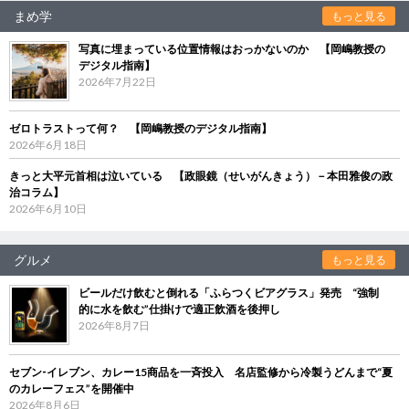
まめ学
もっと見る
写真に埋まっている位置情報はおっかないのか 【岡嶋教授の
デジタル指南】
2026年7月22日
ゼロトラストって何？ 【岡嶋教授のデジタル指南】
2026年6月18日
きっと大平元首相は泣いている 【政眼鏡（せいがんきょう）－本田雅俊の政
治コラム】
2026年6月10日
グルメ
もっと見る
ビールだけ飲むと倒れる「ふらつくビアグラス」発売 “強制
的に水を飲む”仕掛けで適正飲酒を後押し
2026年8月7日
セブン‐イレブン、カレー15商品を一斉投入 名店監修から冷製うどんまで“夏
のカレーフェス”を開催中
2026年8月6日