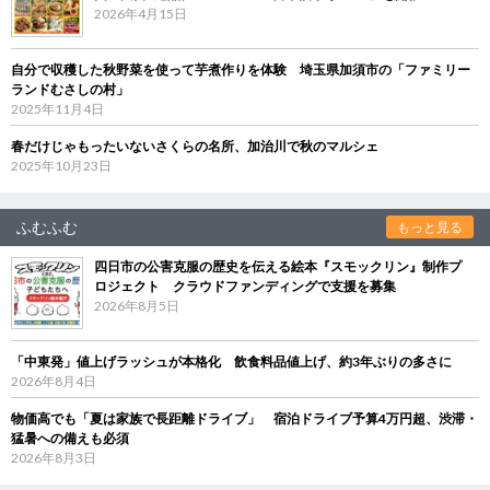
2026年4月15日
自分で収穫した秋野菜を使って芋煮作りを体験 埼玉県加須市の「ファミリー
ランドむさしの村」
2025年11月4日
春だけじゃもったいないさくらの名所、加治川で秋のマルシェ
2025年10月23日
ふむふむ
もっと見る
四日市の公害克服の歴史を伝える絵本『スモックリン』制作プ
ロジェクト クラウドファンディングで支援を募集
2026年8月5日
「中東発」値上げラッシュが本格化 飲食料品値上げ、約3年ぶりの多さに
2026年8月4日
物価高でも「夏は家族で長距離ドライブ」 宿泊ドライブ予算4万円超、渋滞・
猛暑への備えも必須
2026年8月3日