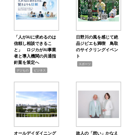
「人がAIに求めるのは
日野川の風を感じて絶
信頼し相談できるこ
品ジビエも満喫 鳥取
と」 ロジカがAI事業
のサイクリングイベン
者と導入機関の共通指
ト
針案を策定へ
,
スポーツ
,
,
デジもの
ビジネス
オールデイダイニング
故人の「想い」かなえ