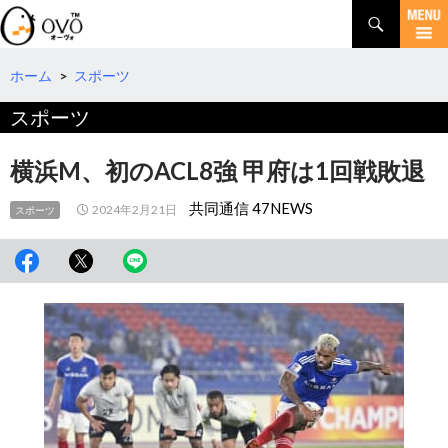
検
索
コ
ン
テ
ホーム
>
スポーツ
ン
スポーツ
ツ
へ
移
横浜M、初のACL8強 甲府は1回戦敗退
動
共同通信 47NEWS
2024年2月21日
スポーツ