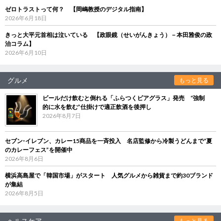
ゼロトラストって何？ 【岡嶋教授のデジタル指南】
2026年6月18日
きっと大平元首相は泣いている 【政眼鏡（せいがんきょう）－本田雅俊の政
治コラム】
2026年6月10日
グルメ
もっと見る
ビールだけ飲むと倒れる「ふらつくビアグラス」発売 “強制
的に水を飲む”仕掛けで適正飲酒を後押し
2026年8月7日
セブン‐イレブン、カレー15商品を一斉投入 名店監修から冷製うどんまで“夏
のカレーフェス”を開催中
2026年8月6日
横浜高島屋で「韓国市場」がスタート 人気グルメから雑貨まで約30ブランド
が集結
2026年8月5日
ヘルスケア
もっと見る