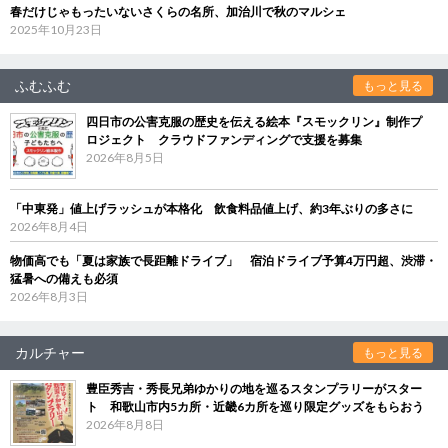
春だけじゃもったいないさくらの名所、加治川で秋のマルシェ
2025年10月23日
ふむふむ
もっと見る
四日市の公害克服の歴史を伝える絵本『スモックリン』制作プ
ロジェクト クラウドファンディングで支援を募集
2026年8月5日
「中東発」値上げラッシュが本格化 飲食料品値上げ、約3年ぶりの多さに
2026年8月4日
物価高でも「夏は家族で長距離ドライブ」 宿泊ドライブ予算4万円超、渋滞・
猛暑への備えも必須
2026年8月3日
カルチャー
もっと見る
豊臣秀吉・秀長兄弟ゆかりの地を巡るスタンプラリーがスター
ト 和歌山市内5カ所・近畿6カ所を巡り限定グッズをもらおう
2026年8月8日