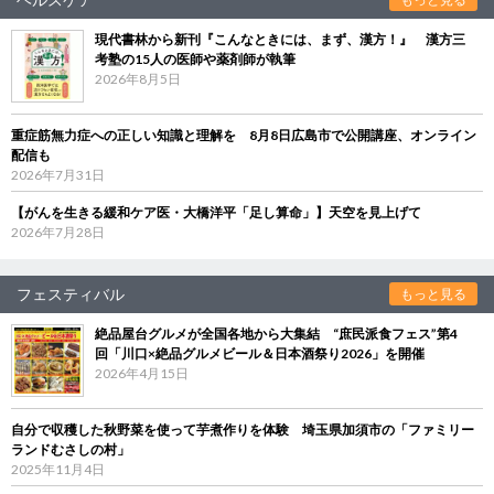
現代書林から新刊『こんなときには、まず、漢方！』 漢方三
考塾の15人の医師や薬剤師が執筆
2026年8月5日
重症筋無力症への正しい知識と理解を 8月8日広島市で公開講座、オンライン
配信も
2026年7月31日
【がんを生きる緩和ケア医・大橋洋平「足し算命」】天空を見上げて
2026年7月28日
フェスティバル
もっと見る
絶品屋台グルメが全国各地から大集結 “庶民派食フェス”第4
回「川口×絶品グルメビール＆日本酒祭り2026」を開催
2026年4月15日
自分で収穫した秋野菜を使って芋煮作りを体験 埼玉県加須市の「ファミリー
ランドむさしの村」
2025年11月4日