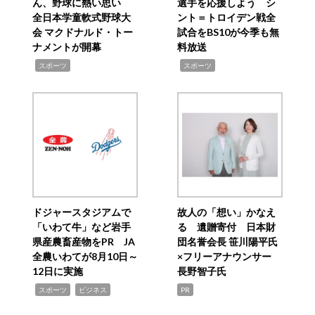
ん、野球に熱い思い
選手を応援しよう シ
全日本学童軟式野球大
ント＝トロイデン戦全
会 マクドナルド・トー
試合をBS10が今季も無
ナメントが開幕
料放送
,
,
スポーツ
スポーツ
ドジャースタジアムで
故人の「想い」かなえ
「いわて牛」など岩手
る 遺贈寄付 日本財
県産農畜産物をPR JA
団名誉会長 笹川陽平氏
全農いわてが8月10日～
×フリーアナウンサー
12日に実施
長野智子氏
,
,
スポーツ
ビジネス
PR