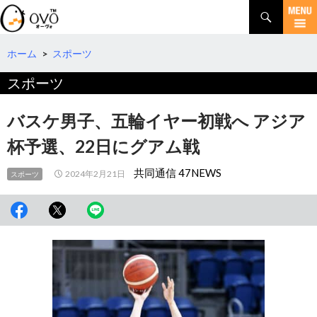
検
索
コ
ン
テ
ホーム
>
スポーツ
ン
スポーツ
ツ
へ
移
バスケ男子、五輪イヤー初戦へ アジア
動
杯予選、22日にグアム戦
共同通信 47NEWS
2024年2月21日
スポーツ