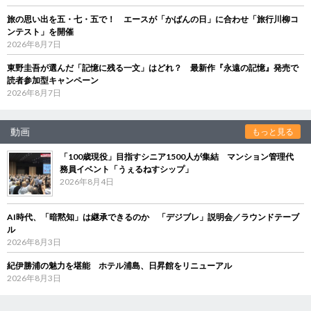
旅の思い出を五・七・五で！ エースが「かばんの日」に合わせ「旅行川柳コ
ンテスト」を開催
2026年8月7日
東野圭吾が選んだ「記憶に残る一文」はどれ？ 最新作『永遠の記憶』発売で
読者参加型キャンペーン
2026年8月7日
動画
もっと見る
「100歳現役」目指すシニア1500人が集結 マンション管理代
務員イベント「うぇるねすシップ」
2026年8月4日
AI時代、「暗黙知」は継承できるのか 「デジブレ」説明会／ラウンドテーブ
ル
2026年8月3日
紀伊勝浦の魅力を堪能 ホテル浦島、日昇館をリニューアル
2026年8月3日