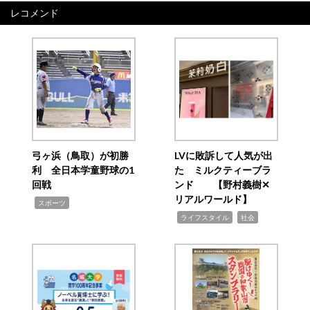
レコメンド
弓ヶ浜（鳥取）が初勝
LVに敗訴して人気が出
利 全日本学童野球の1
た ミルクティーブラ
回戦
ンド 【野村義樹✕
リアルワールド】
,
スポーツ
,
,
ライフスタイル
社会