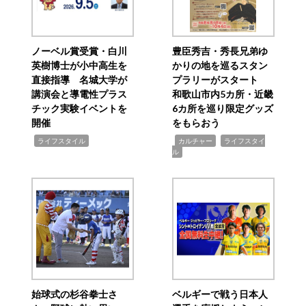
ノーベル賞受賞・白川
豊臣秀吉・秀長兄弟ゆ
英樹博士が小中高生を
かりの地を巡るスタン
直接指導 名城大学が
プラリーがスタート
講演会と導電性プラス
和歌山市内5カ所・近畿
チック実験イベントを
6カ所を巡り限定グッズ
開催
をもらおう
,
,
,
ライフスタイル
カルチャー
ライフスタイ
ル
始球式の杉谷拳士さ
ベルギーで戦う日本人