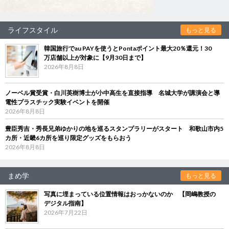
ライフスタイル
もっと見る
韓国旅行でau PAYを使うとPontaポイント最大20％還元！30
万店舗以上が対象に【9月30日まで】
2026年8月8日
ノーベル賞受賞・白川英樹博士が小中高生を直接指導 名城大学が講演会と導
電性プラスチック実験イベントを開催
2026年8月8日
豊臣秀吉・秀長兄弟ゆかりの地を巡るスタンプラリーがスタート 和歌山市内5
カ所・近畿6カ所を巡り限定グッズをもらおう
2026年8月8日
まめ学
もっと見る
写真に埋まっている位置情報はおっかないのか 【岡嶋教授の
デジタル指南】
2026年7月22日