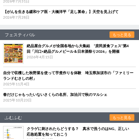
2026年7月31日
【がんを生きる緩和ケア医・大橋洋平「足し算命」】天空を見上げて
2026年7月28日
フェスティバル
もっと見る
絶品屋台グルメが全国各地から大集結 “庶民派食フェス”第4
回「川口×絶品グルメビール＆日本酒祭り2026」を開催
2026年4月15日
自分で収穫した秋野菜を使って芋煮作りを体験 埼玉県加須市の「ファミリー
ランドむさしの村」
2025年11月4日
春だけじゃもったいないさくらの名所、加治川で秋のマルシェ
2025年10月23日
ふむふむ
もっと見る
クラゲに刺されたらどうする？ 真水で洗うのはNG、正しい
応急処置を知っておこう