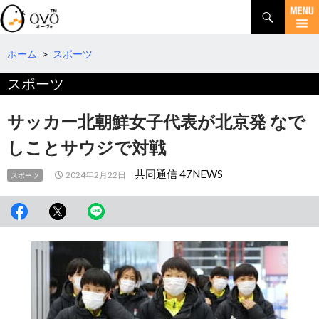
検
索
コ
ン
テ
ホーム
>
スポーツ
ン
スポーツ
ツ
へ
移
サッカー北朝鮮女子代表が北京発 なで
動
しことサウジで対戦
共同通信 47NEWS
2024年2月22日
スポーツ