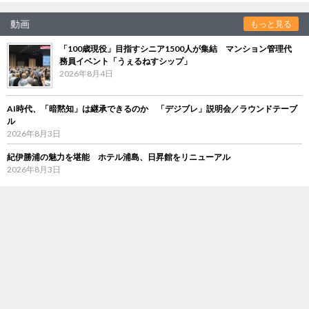
動画
もっと見る
「100歳現役」目指すシニア1500人が集結 マンション管理代
務員イベント「うぇるねすシップ」
2026年8月4日
AI時代、「暗黙知」は継承できるのか 「デジブレ」説明会／ラウンドテーブ
ル
2026年8月3日
紀伊勝浦の魅力を堪能 ホテル浦島、日昇館をリニューアル
2026年8月3日