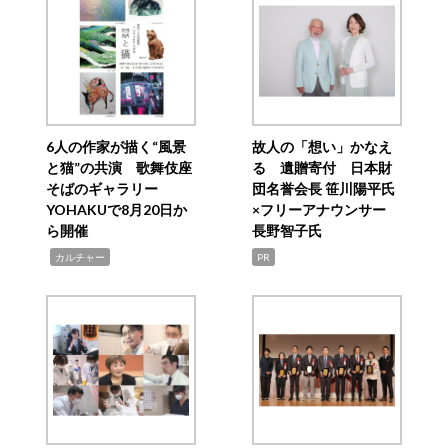
6人の作家が描く“風景
故人の「想い」かなえ
と猫”の共演 歌舞伎座
る 遺贈寄付 日本財
そばのギャラリー
団名誉会長 笹川陽平氏
YOHAKUで8月20日か
×フリーアナウンサー
ら開催
長野智子氏
,
カルチャー
PR