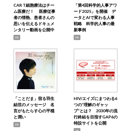
CAR T細胞療法はチー
「第4回科学的人事アワ
ム医療だ！ 医療従事
ード2025」を開催 デ
者の情熱、患者さんの
ータとAIで変わる人事
思いを伝えるドキュメ
戦略 科学的人事の最
ンタリー動画を公開中
新事例
PR
PR
「ことだま」宿る羽生
HIV/エイズにまつわる6
結弦のメッセージ 名
つの“理解のギャッ
言がもたらす心の平穏
プ”とは？ 2030年の流
と潤い
行終結を目指すGAP6の
特設サイトを公開
PR
PR