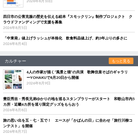
2026年8月10日
四日市の公害克服の歴史を伝える絵本『スモックリン』制作プロジェクト ク
ラウドファンディングで支援を募集
2026年8月5日
「中東発」値上げラッシュが本格化 飲食料品値上げ、約3年ぶりの多さに
2026年8月4日
カルチャー
もっと見る
6人の作家が描く“風景と猫”の共演 歌舞伎座そばのギャラリ
ーYOHAKUで8月20日から開催
2026年8月9日
豊臣秀吉・秀長兄弟ゆかりの地を巡るスタンプラリーがスタート 和歌山市内5
カ所・近畿6カ所を巡り限定グッズをもらおう
2026年8月8日
旅の思い出を五・七・五で！ エースが「かばんの日」に合わせ「旅行川柳コ
ンテスト」を開催
2026年8月7日