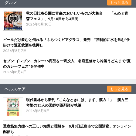
グルメ
もっと見る
秋の日比谷公園に青森のおいしいものが大集合 「んめぇ青
森フェス」、9月18日から3日間
2026年8月10日
ビールだけ飲むと倒れる「ふらつくビアグラス」発売 “強制的に水を飲む”仕
掛けで適正飲酒を後押し
2026年8月7日
セブン‐イレブン、カレー15商品を一斉投入 名店監修から冷製うどんまで“夏
のカレーフェス”を開催中
2026年8月6日
ヘルスケア
もっと見る
現代書林から新刊『こんなときには、まず、漢方！』 漢方三
考塾の15人の医師や薬剤師が執筆
2026年8月5日
重症筋無力症への正しい知識と理解を 8月8日広島市で公開講座、オンライン
配信も