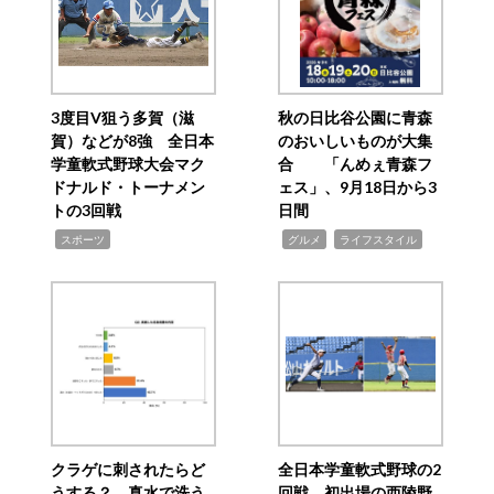
3度目V狙う多賀（滋
秋の日比谷公園に青森
賀）などが8強 全日本
のおいしいものが大集
学童軟式野球大会マク
合 「んめぇ青森フ
ドナルド・トーナメン
ェス」、9月18日から3
トの3回戦
日間
,
,
,
スポーツ
グルメ
ライフスタイル
クラゲに刺されたらど
全日本学童軟式野球の2
うする？ 真水で洗う
回戦 初出場の西陵野