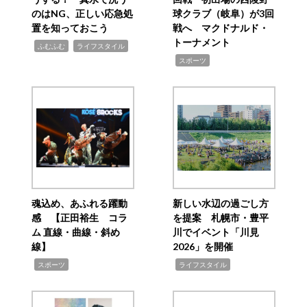
のはNG、正しい応急処
球クラブ（岐阜）が3回
置を知っておこう
戦へ マクドナルド・
トーナメント
,
,
ふむふむ
ライフスタイル
,
スポーツ
魂込め、あふれる躍動
新しい水辺の過ごし方
感 【正田裕生 コラ
を提案 札幌市・豊平
ム 直線・曲線・斜め
川でイベント「川見
線】
2026」を開催
,
,
スポーツ
ライフスタイル