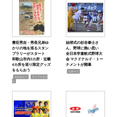
豊臣秀吉・秀長兄弟ゆ
始球式の杉谷拳士さ
かりの地を巡るスタン
ん、野球に熱い思い
プラリーがスタート
全日本学童軟式野球大
和歌山市内5カ所・近畿
会 マクドナルド・トー
6カ所を巡り限定グッズ
ナメントが開幕
をもらおう
,
スポーツ
,
,
カルチャー
ライフスタイ
ル