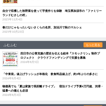
自分で収穫した秋野菜を使って芋煮作りを体験 埼玉県加須市の「ファミリー
ランドむさしの村」
2025年11月4日
春だけじゃもったいないさくらの名所、加治川で秋のマルシェ
2025年10月23日
ふむふむ
もっと見る
四日市の公害克服の歴史を伝える絵本『スモックリン』制作プ
ロジェクト クラウドファンディングで支援を募集
2026年8月5日
「中東発」値上げラッシュが本格化 飲食料品値上げ、約3年ぶりの多さに
2026年8月4日
物価高でも「夏は家族で長距離ドライブ」 宿泊ドライブ予算4万円超、渋滞・
猛暑への備えも必須
2026年8月3日