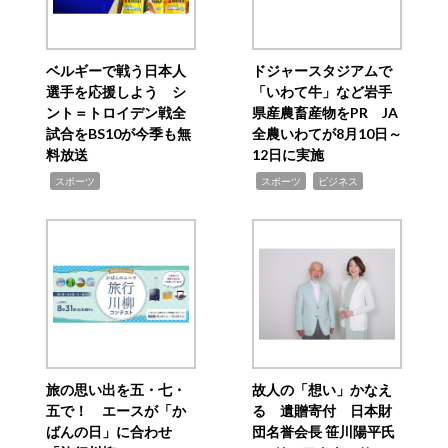
ベルギーで戦う日本人
ドジャースタジアムで
選手を応援しよう シ
「いわて牛」など岩手
ント＝トロイデン戦全
県産農畜産物をPR JA
試合をBS10が今季も無
全農いわてが8月10日～
料放送
12日に実施
,
,
,
スポーツ
スポーツ
ビジネス
旅の思い出を五・七・
故人の「想い」かなえ
五で！ エースが「か
る 遺贈寄付 日本財
ばんの日」に合わせ
団名誉会長 笹川陽平氏