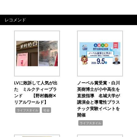
レコメンド
LVに敗訴して人気が出
ノーベル賞受賞・白川
た ミルクティーブラ
英樹博士が小中高生を
ンド 【野村義樹✕
直接指導 名城大学が
リアルワールド】
講演会と導電性プラス
チック実験イベントを
,
,
ライフスタイル
社会
開催
,
ライフスタイル