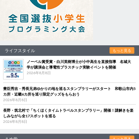
ライフスタイル
もっと見る
ノーベル賞受賞・白川英樹博士が小中高生を直接指導 名城大
学が講演会と導電性プラスチック実験イベントを開催
2026年8月8日
豊臣秀吉・秀長兄弟ゆかりの地を巡るスタンプラリーがスタート 和歌山市内5
カ所・近畿6カ所を巡り限定グッズをもらおう
2026年8月8日
長野・筑北村で「ちくほくタイムトラベルスタンプラリー」開催！謎解きを楽
しみながら全17スポットを巡る
2026年8月8日
まめ学
もっと見る