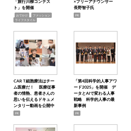
「旅行川柳コンテス
×フリーアナウンサー
ト」を開催
長野智子氏
,
,
,
おでかけ
ファッション
PR
ライフスタイル
CAR T細胞療法はチー
「第4回科学的人事アワ
ム医療だ！ 医療従事
ード2025」を開催 デ
者の情熱、患者さんの
ータとAIで変わる人事
思いを伝えるドキュメ
戦略 科学的人事の最
ンタリー動画を公開中
新事例
PR
PR