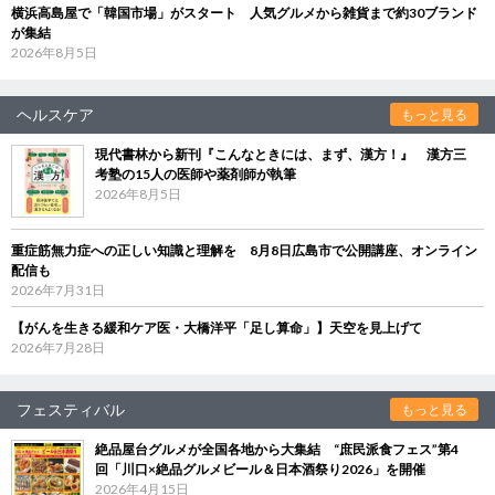
横浜高島屋で「韓国市場」がスタート 人気グルメから雑貨まで約30ブランド
が集結
2026年8月5日
ヘルスケア
もっと見る
現代書林から新刊『こんなときには、まず、漢方！』 漢方三
考塾の15人の医師や薬剤師が執筆
2026年8月5日
重症筋無力症への正しい知識と理解を 8月8日広島市で公開講座、オンライン
配信も
2026年7月31日
【がんを生きる緩和ケア医・大橋洋平「足し算命」】天空を見上げて
2026年7月28日
フェスティバル
もっと見る
絶品屋台グルメが全国各地から大集結 “庶民派食フェス”第4
回「川口×絶品グルメビール＆日本酒祭り2026」を開催
2026年4月15日