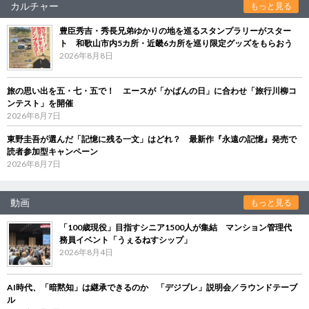
カルチャー
もっと見る
豊臣秀吉・秀長兄弟ゆかりの地を巡るスタンプラリーがスター
ト 和歌山市内5カ所・近畿6カ所を巡り限定グッズをもらおう
2026年8月8日
旅の思い出を五・七・五で！ エースが「かばんの日」に合わせ「旅行川柳コ
ンテスト」を開催
2026年8月7日
東野圭吾が選んだ「記憶に残る一文」はどれ？ 最新作『永遠の記憶』発売で
読者参加型キャンペーン
2026年8月7日
動画
もっと見る
「100歳現役」目指すシニア1500人が集結 マンション管理代
務員イベント「うぇるねすシップ」
2026年8月4日
AI時代、「暗黙知」は継承できるのか 「デジブレ」説明会／ラウンドテーブ
ル