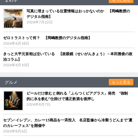
写真に埋まっている位置情報はおっかないのか 【岡嶋教授の
デジタル指南】
2026年7月22日
ゼロトラストって何？ 【岡嶋教授のデジタル指南】
2026年6月18日
きっと大平元首相は泣いている 【政眼鏡（せいがんきょう）－本田雅俊の政
治コラム】
2026年6月10日
グルメ
もっと見る
ビールだけ飲むと倒れる「ふらつくビアグラス」発売 “強制
的に水を飲む”仕掛けで適正飲酒を後押し
2026年8月7日
セブン‐イレブン、カレー15商品を一斉投入 名店監修から冷製うどんまで“夏
のカレーフェス”を開催中
2026年8月6日