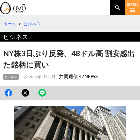
検
索
コ
ン
テ
ホーム
>
ビジネス
ン
ビジネス
ツ
へ
移
NY株3日ぶり反発、48ドル高 割安感出
動
た銘柄に買い
共同通信 47NEWS
2024年2月22日
ビジネス