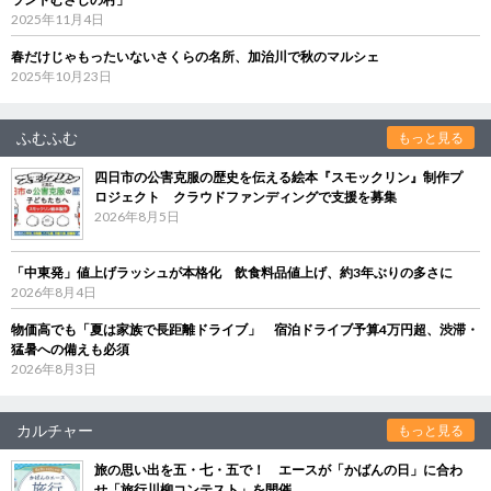
2025年11月4日
春だけじゃもったいないさくらの名所、加治川で秋のマルシェ
2025年10月23日
ふむふむ
もっと見る
四日市の公害克服の歴史を伝える絵本『スモックリン』制作プ
ロジェクト クラウドファンディングで支援を募集
2026年8月5日
「中東発」値上げラッシュが本格化 飲食料品値上げ、約3年ぶりの多さに
2026年8月4日
物価高でも「夏は家族で長距離ドライブ」 宿泊ドライブ予算4万円超、渋滞・
猛暑への備えも必須
2026年8月3日
カルチャー
もっと見る
旅の思い出を五・七・五で！ エースが「かばんの日」に合わ
せ「旅行川柳コンテスト」を開催