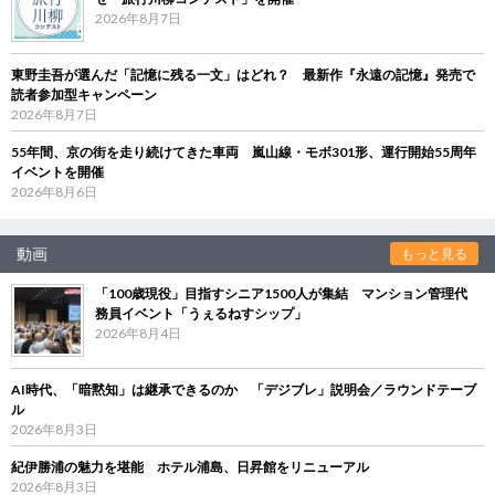
2026年8月7日
東野圭吾が選んだ「記憶に残る一文」はどれ？ 最新作『永遠の記憶』発売で
読者参加型キャンペーン
2026年8月7日
55年間、京の街を走り続けてきた車両 嵐山線・モボ301形、運行開始55周年
イベントを開催
2026年8月6日
動画
もっと見る
「100歳現役」目指すシニア1500人が集結 マンション管理代
務員イベント「うぇるねすシップ」
2026年8月4日
AI時代、「暗黙知」は継承できるのか 「デジブレ」説明会／ラウンドテーブ
ル
2026年8月3日
紀伊勝浦の魅力を堪能 ホテル浦島、日昇館をリニューアル
2026年8月3日