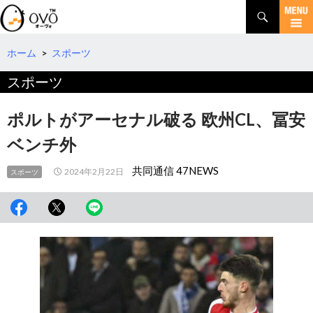
検
索
コ
ン
テ
ホーム
>
スポーツ
ン
スポーツ
ツ
へ
移
ポルトがアーセナル破る 欧州CL、冨安
動
ベンチ外
共同通信 47NEWS
2024年2月22日
スポーツ