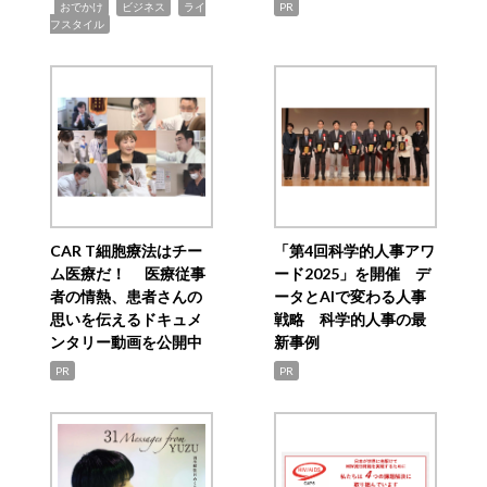
,
,
,
おでかけ
ビジネス
ライ
PR
フスタイル
CAR T細胞療法はチー
「第4回科学的人事アワ
ム医療だ！ 医療従事
ード2025」を開催 デ
者の情熱、患者さんの
ータとAIで変わる人事
思いを伝えるドキュメ
戦略 科学的人事の最
ンタリー動画を公開中
新事例
PR
PR