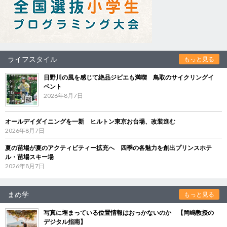
ライフスタイル
もっと見る
日野川の風を感じて絶品ジビエも満喫 鳥取のサイクリングイ
ベント
2026年8月7日
オールデイダイニングを一新 ヒルトン東京お台場、改装進む
2026年8月7日
夏の苗場が夏のアクティビティー拡充へ 四季の各魅力を創出プリンスホテ
ル・苗場スキー場
2026年8月7日
まめ学
もっと見る
写真に埋まっている位置情報はおっかないのか 【岡嶋教授の
デジタル指南】