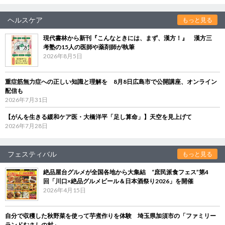
ヘルスケア
もっと見る
現代書林から新刊『こんなときには、まず、漢方！』 漢方三
考塾の15人の医師や薬剤師が執筆
2026年8月5日
重症筋無力症への正しい知識と理解を 8月8日広島市で公開講座、オンライン
配信も
2026年7月31日
【がんを生きる緩和ケア医・大橋洋平「足し算命」】天空を見上げて
2026年7月28日
フェスティバル
もっと見る
絶品屋台グルメが全国各地から大集結 “庶民派食フェス”第4
回「川口×絶品グルメビール＆日本酒祭り2026」を開催
2026年4月15日
自分で収穫した秋野菜を使って芋煮作りを体験 埼玉県加須市の「ファミリー
ランドむさしの村」