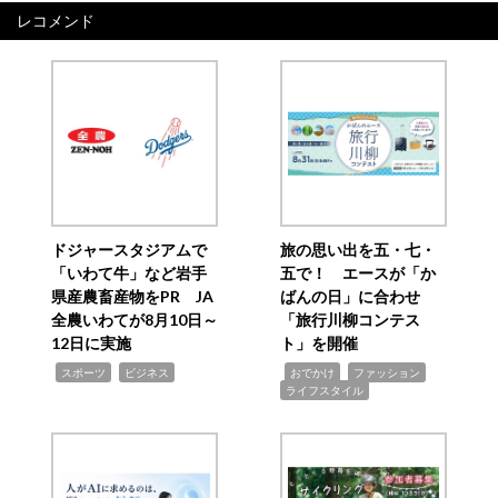
レコメンド
ドジャースタジアムで
旅の思い出を五・七・
「いわて牛」など岩手
五で！ エースが「か
県産農畜産物をPR JA
ばんの日」に合わせ
全農いわてが8月10日～
「旅行川柳コンテス
12日に実施
ト」を開催
,
,
,
,
,
スポーツ
ビジネス
おでかけ
ファッション
ライフスタイル