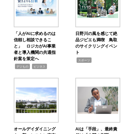
「人がAIに求めるのは
日野川の風を感じて絶
信頼し相談できるこ
品ジビエも満喫 鳥取
と」 ロジカがAI事業
のサイクリングイベン
者と導入機関の共通指
ト
針案を策定へ
,
スポーツ
,
,
デジもの
ビジネス
オールデイダイニング
AIは「手段」、最終責