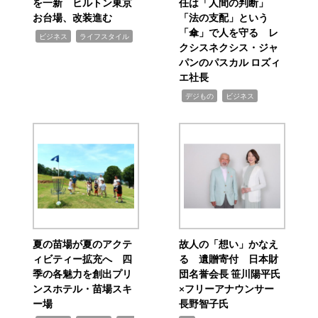
を一新 ヒルトン東京
任は「人間の判断」
お台場、改装進む
「法の支配」という
「傘」で人を守る レ
,
,
ビジネス
ライフスタイル
クシスネクシス・ジャ
パンのパスカル ロズィ
エ社長
,
,
デジもの
ビジネス
夏の苗場が夏のアクテ
故人の「想い」かなえ
ィビティー拡充へ 四
る 遺贈寄付 日本財
季の各魅力を創出プリ
団名誉会長 笹川陽平氏
ンスホテル・苗場スキ
×フリーアナウンサー
ー場
長野智子氏