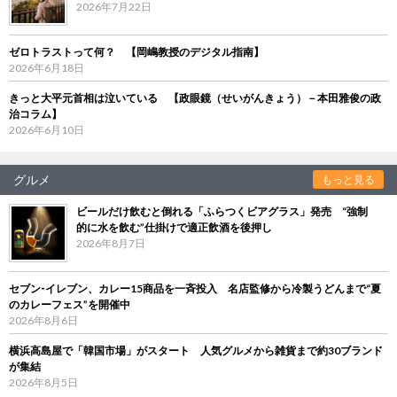
2026年7月22日
ゼロトラストって何？ 【岡嶋教授のデジタル指南】
2026年6月18日
きっと大平元首相は泣いている 【政眼鏡（せいがんきょう）－本田雅俊の政
治コラム】
2026年6月10日
グルメ
もっと見る
ビールだけ飲むと倒れる「ふらつくビアグラス」発売 “強制
的に水を飲む”仕掛けで適正飲酒を後押し
2026年8月7日
セブン‐イレブン、カレー15商品を一斉投入 名店監修から冷製うどんまで“夏
のカレーフェス”を開催中
2026年8月6日
横浜高島屋で「韓国市場」がスタート 人気グルメから雑貨まで約30ブランド
が集結
2026年8月5日