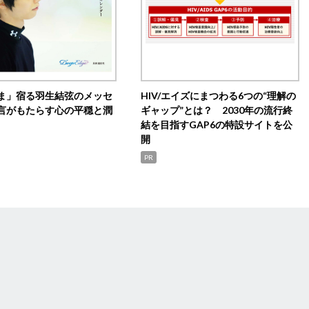
ま」宿る羽生結弦のメッセ
HIV/エイズにまつわる6つの“理解の
言がもたらす心の平穏と潤
ギャップ”とは？ 2030年の流行終
結を目指すGAP6の特設サイトを公
開
PR