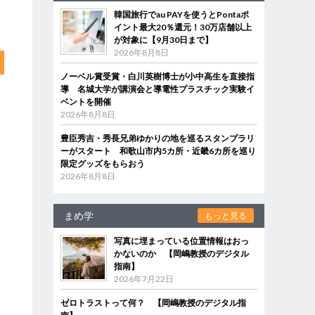
韓国旅行でau PAYを使うとPontaポ
イント最大20％還元！30万店舗以上
が対象に【9月30日まで】
2026年8月8日
ノーベル賞受賞・白川英樹博士が小中高生を直接指
導 名城大学が講演会と導電性プラスチック実験イ
ベントを開催
2026年8月8日
豊臣秀吉・秀長兄弟ゆかりの地を巡るスタンプラリ
ーがスタート 和歌山市内5カ所・近畿6カ所を巡り
限定グッズをもらおう
2026年8月8日
まめ学
もっと見る
写真に埋まっている位置情報はおっ
かないのか 【岡嶋教授のデジタル
指南】
2026年7月22日
ゼロトラストって何？ 【岡嶋教授のデジタル指