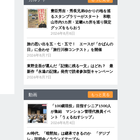
豊臣秀吉・秀長兄弟ゆかりの地を巡
るスタンプラリーがスタート 和歌
山市内5カ所・近畿6カ所を巡り限定
グッズをもらおう
2026年8月8日
旅の思い出を五・七・五で！ エースが「かばんの
日」に合わせ「旅行川柳コンテスト」を開催
2026年8月7日
東野圭吾が選んだ「記憶に残る一文」はどれ？ 最
新作『永遠の記憶』発売で読者参加型キャンペーン
2026年8月7日
動画
もっと見る
「100歳現役」目指すシニア1500人
が集結 マンション管理代務員イベ
ント「うぇるねすシップ」
2026年8月4日
AI時代、「暗黙知」は継承できるのか 「デジブ
レ」説明会／ラウンドテーブル