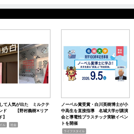
訴して人気が出た ミルクテ
ノーベル賞受賞・白川英樹博士が小
ンド 【野村義樹✕リア
中高生を直接指導 名城大学が講演
ド】
会と導電性プラスチック実験イベン
トを開催
,
イル
社会
,
ライフスタイル