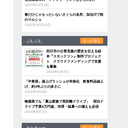
2025年11月4日
春だけじゃもったいないさくらの名所、加治川で秋
のマルシェ
2025年10月23日
ふむふむ
もっと見る
四日市の公害克服の歴史を伝える絵
本『スモックリン』制作プロジェク
ト クラウドファンディングで支援
を募集
2026年8月5日
「中東発」値上げラッシュが本格化 飲食料品値上
げ、約3年ぶりの多さに
2026年8月4日
物価高でも「夏は家族で長距離ドライブ」 宿泊ド
ライブ予算4万円超、渋滞・猛暑への備えも必須
2026年8月3日
カルチャー
もっと見る