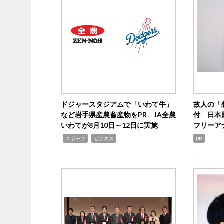
ドジャースタジアムで「いわて牛」
故人の「
など岩手県産農畜産物をPR JA全農
付 日本
いわてが8月10日～12日に実施
フリーア
,
,
スポーツ
ビジネス
PR