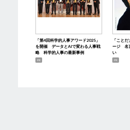
「第4回科学的人事アワード2025」
「ことだ
を開催 データとAIで変わる人事戦
ージ 名
略 科学的人事の最新事例
い
PR
PR