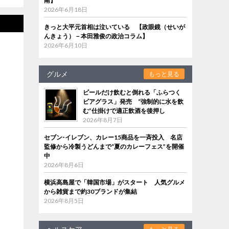
南】
2026年6月18日
きっと大平元首相は泣いている 【政眼鏡（せいが
んきょう）－本田雅俊の政治コラム】
2026年6月10日
グルメ
もっと見る
ビールだけ飲むと倒れる「ふらつく
ビアグラス」発売 “強制的に水を飲
む”仕掛けで適正飲酒を後押し
2026年8月7日
セブン‐イレブン、カレー15商品を一斉投入 名店
監修から冷製うどんまで“夏のカレーフェス”を開催
中
2026年8月6日
横浜高島屋で「韓国市場」がスタート 人気グルメ
から雑貨まで約30ブランドが集結
2026年8月5日