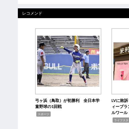
レコメンド
弓ヶ浜（鳥取）が初勝利 全日本学
LVに敗
童野球の1回戦
ィーブラ
ルワール
,
スポーツ
,
ライフスタ