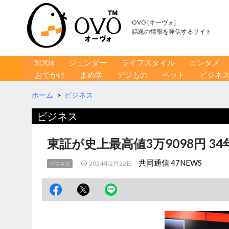
OVO [オーヴォ]
話題の情報を発信するサイト
コンテンツへ移動
検
SDGs
ジェンダー
ライフスタイル
エンタメ
索
おでかけ
まめ学
デジもの
ペット
ビジネ
ホーム
>
ビジネス
ビジネス
東証が史上最高値3万9098円 
共同通信 47NEWS
2024年2月22日
ビジネス