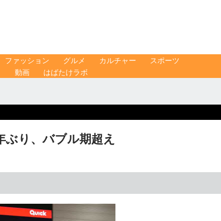
ファッション
グルメ
カルチャー
スポーツ
ス
動画
はばたけラボ
34年ぶり、バブル期超え