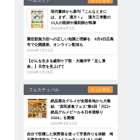
ヘルスケア
もっと見る
現代書林から新刊『こんなときに
は、まず、漢方！』 漢方三考塾の
15人の医師や薬剤師が執筆
2026年8月5日
重症筋無力症への正しい知識と理解を 8月8日広島
市で公開講座、オンライン配信も
2026年7月31日
【がんを生きる緩和ケア医・大橋洋平「足し算
命」】天空を見上げて
2026年7月28日
フェスティバル
もっと見る
絶品屋台グルメが全国各地から大集
結 “庶民派食フェス”第4回「川口×
絶品グルメビール＆日本酒祭り
2026」を開催
2026年4月15日
自分で収穫した秋野菜を使って芋煮作りを体験 埼
玉県加須市の「ファミリーランドむさしの村」