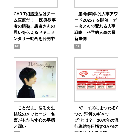
CAR T細胞療法はチー
「第4回科学的人事アワ
ム医療だ！ 医療従事
ード2025」を開催 デ
者の情熱、患者さんの
ータとAIで変わる人事
思いを伝えるドキュメ
戦略 科学的人事の最
ンタリー動画を公開中
新事例
PR
PR
「ことだま」宿る羽生
HIV/エイズにまつわる6
結弦のメッセージ 名
つの“理解のギャッ
言がもたらす心の平穏
プ”とは？ 2030年の流
と潤い
行終結を目指すGAP6の