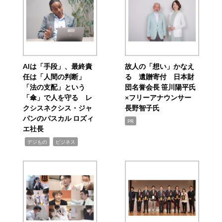
AIは「手段」、最終責
故人の「想い」かなえ
任は「人間の判断」
る 遺贈寄付 日本財
「法の支配」という
団名誉会長 笹川陽平氏
「傘」で人を守る レ
×フリーアナウンサー
クシスネクシス・ジャ
長野智子氏
パンのパスカル ロズィ
PR
エ社長
,
,
デジもの
ビジネス