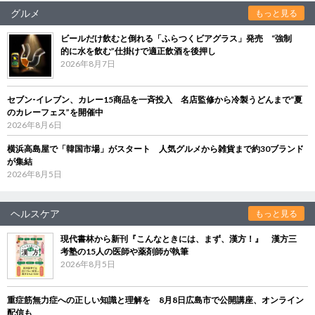
グルメ
もっと見る
ビールだけ飲むと倒れる「ふらつくビアグラス」発売 “強制
的に水を飲む”仕掛けで適正飲酒を後押し
2026年8月7日
セブン‐イレブン、カレー15商品を一斉投入 名店監修から冷製うどんまで“夏
のカレーフェス”を開催中
2026年8月6日
横浜高島屋で「韓国市場」がスタート 人気グルメから雑貨まで約30ブランド
が集結
2026年8月5日
ヘルスケア
もっと見る
現代書林から新刊『こんなときには、まず、漢方！』 漢方三
考塾の15人の医師や薬剤師が執筆
2026年8月5日
重症筋無力症への正しい知識と理解を 8月8日広島市で公開講座、オンライン
配信も