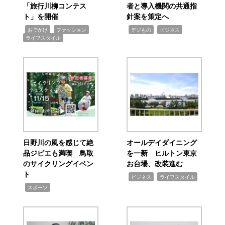
「旅行川柳コンテス
者と導入機関の共通指
ト」を開催
針案を策定へ
,
,
,
,
,
おでかけ
ファッション
デジもの
ビジネス
ライフスタイル
日野川の風を感じて絶
オールデイダイニング
品ジビエも満喫 鳥取
を一新 ヒルトン東京
のサイクリングイベン
お台場、改装進む
ト
,
,
ビジネス
ライフスタイル
,
スポーツ