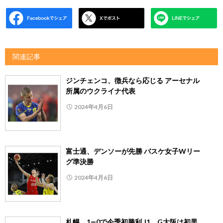
関連記事
ジンチェンコ、徴兵なら応じる アーセナル
所属のウクライナ代表
2024年4月6日
富士通、デンソーが先勝 バスケ女子Wリー
グ準決勝
2024年4月6日
札幌、1―0で今季初勝利 J1、G大阪は初黒