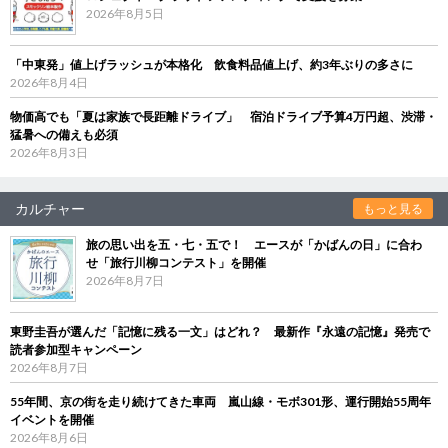
2026年8月5日
「中東発」値上げラッシュが本格化 飲食料品値上げ、約3年ぶりの多さに
2026年8月4日
物価高でも「夏は家族で長距離ドライブ」 宿泊ドライブ予算4万円超、渋滞・
猛暑への備えも必須
2026年8月3日
カルチャー
もっと見る
旅の思い出を五・七・五で！ エースが「かばんの日」に合わ
せ「旅行川柳コンテスト」を開催
2026年8月7日
東野圭吾が選んだ「記憶に残る一文」はどれ？ 最新作『永遠の記憶』発売で
読者参加型キャンペーン
2026年8月7日
55年間、京の街を走り続けてきた車両 嵐山線・モボ301形、運行開始55周年
イベントを開催
2026年8月6日