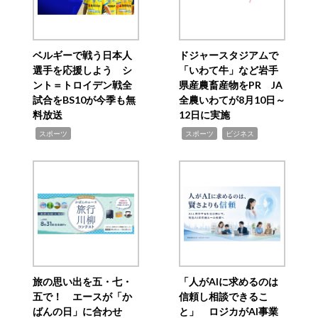
ベルギーで戦う日本人
ドジャースタジアムで
選手を応援しよう シ
「いわて牛」など岩手
ント＝トロイデン戦全
県産農畜産物をPR JA
試合をBS10が今季も無
全農いわてが8月10日～
料放送
12日に実施
,
,
,
スポーツ
スポーツ
ビジネス
旅の思い出を五・七・
「人がAIに求めるのは
五で！ エースが「か
信頼し相談できるこ
ばんの日」に合わせ
と」 ロジカがAI事業