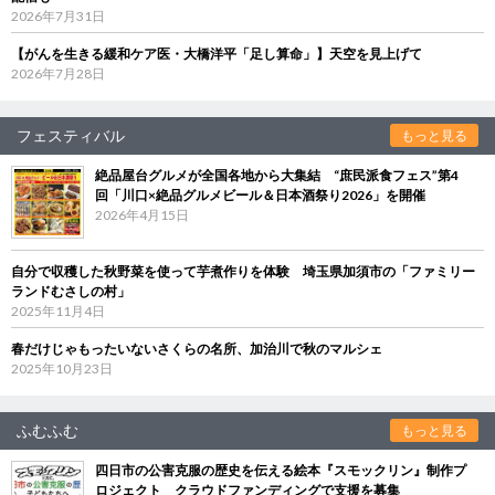
2026年7月31日
【がんを生きる緩和ケア医・大橋洋平「足し算命」】天空を見上げて
2026年7月28日
フェスティバル
もっと見る
絶品屋台グルメが全国各地から大集結 “庶民派食フェス”第4
回「川口×絶品グルメビール＆日本酒祭り2026」を開催
2026年4月15日
自分で収穫した秋野菜を使って芋煮作りを体験 埼玉県加須市の「ファミリー
ランドむさしの村」
2025年11月4日
春だけじゃもったいないさくらの名所、加治川で秋のマルシェ
2025年10月23日
ふむふむ
もっと見る
四日市の公害克服の歴史を伝える絵本『スモックリン』制作プ
ロジェクト クラウドファンディングで支援を募集