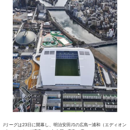
Jリーグは23日に開幕し、明治安田J1の広島―浦和（エディオン