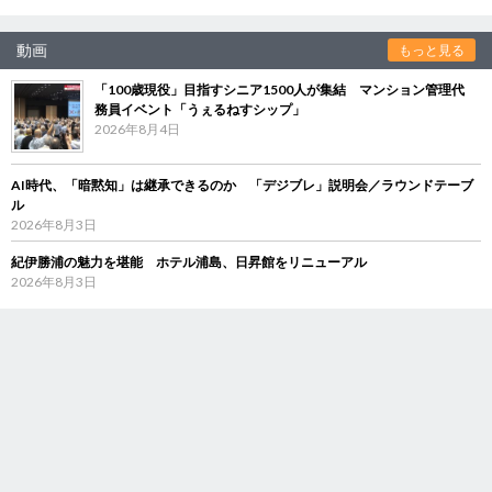
動画
もっと見る
「100歳現役」目指すシニア1500人が集結 マンション管理代
務員イベント「うぇるねすシップ」
2026年8月4日
AI時代、「暗黙知」は継承できるのか 「デジブレ」説明会／ラウンドテーブ
ル
2026年8月3日
紀伊勝浦の魅力を堪能 ホテル浦島、日昇館をリニューアル
2026年8月3日