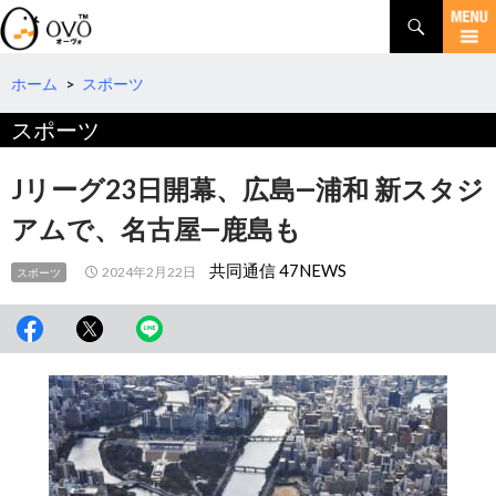
検
索
コ
ン
テ
ホーム
>
スポーツ
ン
スポーツ
ツ
へ
移
Jリーグ23日開幕、広島―浦和 新スタジ
動
アムで、名古屋―鹿島も
共同通信 47NEWS
2024年2月22日
スポーツ