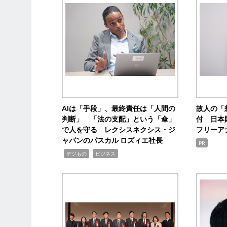
AIは「手段」、最終責任は「人間の
故人の「
判断」 「法の支配」という「傘」
付 日本
で人を守る レクシスネクシス・ジ
フリーア
ャパンのパスカル ロズィエ社長
PR
,
,
デジもの
ビジネス