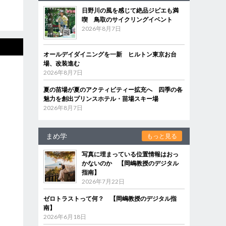
日野川の風を感じて絶品ジビエも満
喫 鳥取のサイクリングイベント
2026年8月7日
オールデイダイニングを一新 ヒルトン東京お台
場、改装進む
2026年8月7日
夏の苗場が夏のアクティビティー拡充へ 四季の各
魅力を創出プリンスホテル・苗場スキー場
2026年8月7日
まめ学
もっと見る
写真に埋まっている位置情報はおっ
かないのか 【岡嶋教授のデジタル
指南】
2026年7月22日
ゼロトラストって何？ 【岡嶋教授のデジタル指
南】
2026年6月18日