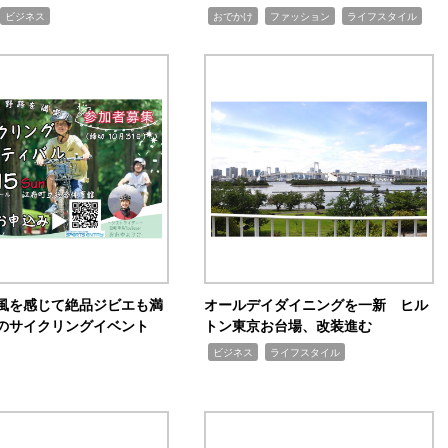
,
,
,
ビジネス
おでかけ
ファッション
ライフスタイル
風を感じて絶品ジビエも満
オールデイダイニングを一新 ヒル
のサイクリングイベント
トン東京お台場、改装進む
,
,
ビジネス
ライフスタイル