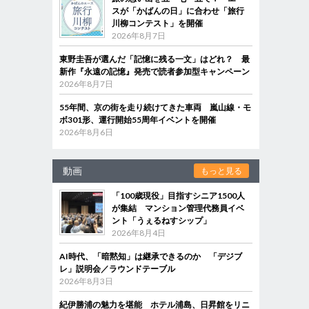
スが「かばんの日」に合わせ「旅行
川柳コンテスト」を開催
2026年8月7日
東野圭吾が選んだ「記憶に残る一文」はどれ？ 最
新作『永遠の記憶』発売で読者参加型キャンペーン
2026年8月7日
55年間、京の街を走り続けてきた車両 嵐山線・モ
ボ301形、運行開始55周年イベントを開催
2026年8月6日
動画
もっと見る
「100歳現役」目指すシニア1500人
が集結 マンション管理代務員イベ
ント「うぇるねすシップ」
2026年8月4日
AI時代、「暗黙知」は継承できるのか 「デジブ
レ」説明会／ラウンドテーブル
2026年8月3日
紀伊勝浦の魅力を堪能 ホテル浦島、日昇館をリニ