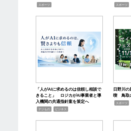
,
,
,
スポーツ
スポーツ
「人がAIに求めるのは信頼し相談で
日野川の
きること」 ロジカがAI事業者と導
喫 鳥取
入機関の共通指針案を策定へ
,
スポーツ
,
,
デジもの
ビジネス