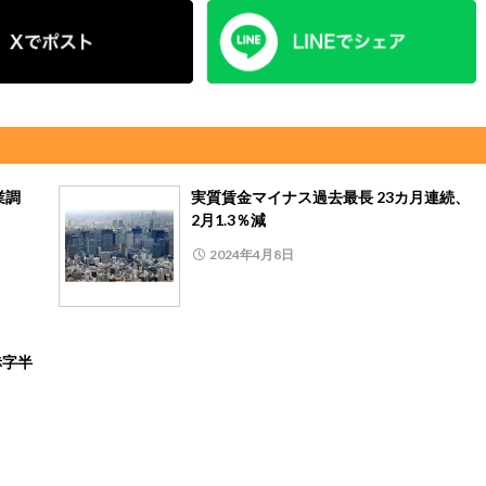
業調
実質賃金マイナス過去最長 23カ月連続、
2月1.3％減
2024年4月8日
赤字半