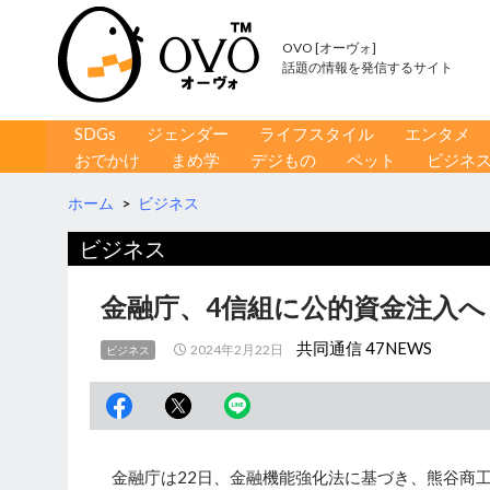
OVO [オーヴォ]
話題の情報を発信するサイト
コンテンツへ移動
検
SDGs
ジェンダー
ライフスタイル
エンタメ
索
おでかけ
まめ学
デジもの
ペット
ビジネ
ホーム
>
ビジネス
ビジネス
金融庁、4信組に公的資金注入へ
共同通信 47NEWS
2024年2月22日
ビジネス
金融庁は22日、金融機能強化法に基づき、熊谷商