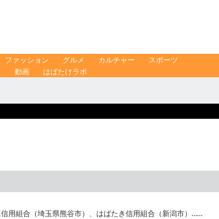
ファッション
グルメ
カルチャー
スポーツ
ス
動画
はばたけラボ
工信用組合（埼玉県熊谷市）、はばたき信用組合（新潟市）……