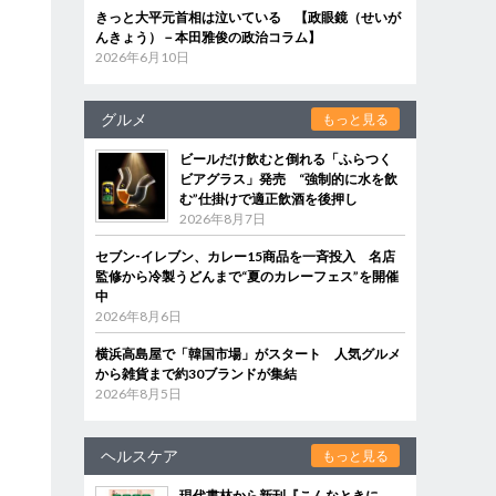
きっと大平元首相は泣いている 【政眼鏡（せいが
んきょう）－本田雅俊の政治コラム】
2026年6月10日
グルメ
もっと見る
ビールだけ飲むと倒れる「ふらつく
ビアグラス」発売 “強制的に水を飲
む”仕掛けで適正飲酒を後押し
2026年8月7日
セブン‐イレブン、カレー15商品を一斉投入 名店
監修から冷製うどんまで“夏のカレーフェス”を開催
中
2026年8月6日
横浜高島屋で「韓国市場」がスタート 人気グルメ
から雑貨まで約30ブランドが集結
2026年8月5日
ヘルスケア
もっと見る
現代書林から新刊『こんなときに