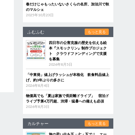
春だけじゃもったいないさくらの名所、加治川で秋
のマルシェ
2025年10月23日
ふむふむ
もっと見る
四日市の公害克服の歴史を伝える絵
本『スモックリン』制作プロジェク
ト クラウドファンディングで支援
を募集
2026年8月5日
「中東発」値上げラッシュが本格化 飲食料品値上
げ、約3年ぶりの多さに
2026年8月4日
物価高でも「夏は家族で長距離ドライブ」 宿泊ド
ライブ予算4万円超、渋滞・猛暑への備えも必須
2026年8月3日
カルチャー
もっと見る
旅の思い出を五・七・五で！ エー