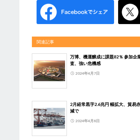
関連記事
万博、機運醸成に課題82％ 参加企
査、強い危機感
2024年4月7日
2月経常黒字2.6兆円 幅拡大、貿易
減で
2024年4月8日