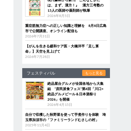
は、まず、漢方！』 漢方三考塾の
15人の医師や薬剤師が執筆
2026年8月5日
重症筋無力症への正しい知識と理解を 8月8日広島
市で公開講座、オンライン配信も
2026年7月31日
【がんを生きる緩和ケア医・大橋洋平「足し算
命」】天空を見上げて
2026年7月28日
フェスティバル
もっと見る
絶品屋台グルメが全国各地から大集
結 “庶民派食フェス”第4回「川口×
絶品グルメビール＆日本酒祭り
2026」を開催
2026年4月15日
自分で収穫した秋野菜を使って芋煮作りを体験 埼
玉県加須市の「ファミリーランドむさしの村」
2025年11月4日