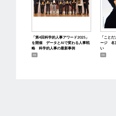
「第4回科学的人事アワード2025」
「ことだ
を開催 データとAIで変わる人事戦
ージ 名
略 科学的人事の最新事例
い
PR
PR