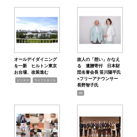
オールデイダイニング
故人の「想い」かなえ
を一新 ヒルトン東京
る 遺贈寄付 日本財
お台場、改装進む
団名誉会長 笹川陽平氏
×フリーアナウンサー
,
,
ビジネス
ライフスタイル
長野智子氏
PR