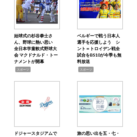
始球式の杉谷拳士さ
ベルギーで戦う日本人
ん、野球に熱い思い
選手を応援しよう シ
全日本学童軟式野球大
ント＝トロイデン戦全
会 マクドナルド・トー
試合をBS10が今季も無
ナメントが開幕
料放送
,
,
スポーツ
スポーツ
ドジャースタジアムで
旅の思い出を五・七・