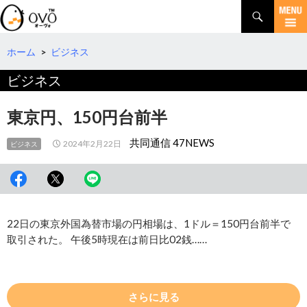
検
索
コ
ン
テ
ホーム
>
ビジネス
ン
ビジネス
ツ
へ
移
東京円、150円台前半
動
共同通信 47NEWS
2024年2月22日
ビジネス
22日の東京外国為替市場の円相場は、1ドル＝150円台前半で
取引された。 午後5時現在は前日比02銭……
さらに見る