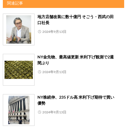
関連記事
地方店舗改装に数十億円 そごう・西武の田
口社長
2024年9月13日
NY金先物、最高値更新 米利下げ観測で2週
間ぶり
2024年9月13日
NY株続伸、235ドル高 米利下げ期待で買い
優勢
2024年9月13日