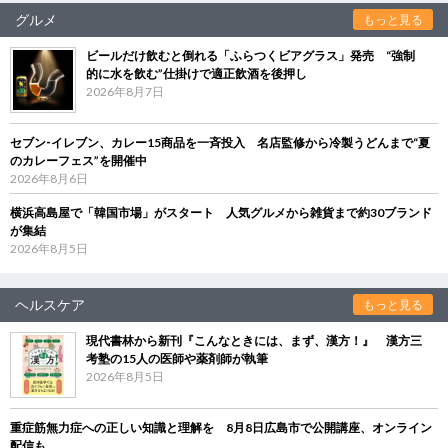
グルメ
もっと見る
ビールだけ飲むと倒れる「ふらつくビアグラス」発売 “強制
的に水を飲む”仕掛けで適正飲酒を後押し
2026年8月7日
セブン‐イレブン、カレー15商品を一斉投入 名店監修から冷製うどんまで“夏
のカレーフェス”を開催中
2026年8月6日
横浜高島屋で「韓国市場」がスタート 人気グルメから雑貨まで約30ブランド
が集結
2026年8月5日
ヘルスケア
もっと見る
現代書林から新刊『こんなときには、まず、漢方！』 漢方三
考塾の15人の医師や薬剤師が執筆
2026年8月5日
重症筋無力症への正しい知識と理解を 8月8日広島市で公開講座、オンライン
配信も