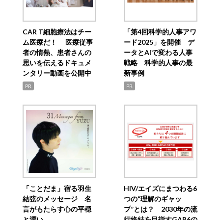
CAR T細胞療法はチー
「第4回科学的人事アワ
ム医療だ！ 医療従事
ード2025」を開催 デ
者の情熱、患者さんの
ータとAIで変わる人事
思いを伝えるドキュメ
戦略 科学的人事の最
ンタリー動画を公開中
新事例
PR
PR
「ことだま」宿る羽生
HIV/エイズにまつわる6
結弦のメッセージ 名
つの“理解のギャッ
言がもたらす心の平穏
プ”とは？ 2030年の流
と潤い
行終結を目指すGAP6の