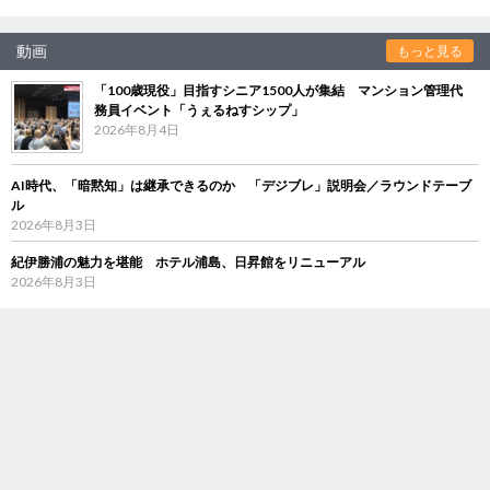
動画
もっと見る
「100歳現役」目指すシニア1500人が集結 マンション管理代
務員イベント「うぇるねすシップ」
2026年8月4日
AI時代、「暗黙知」は継承できるのか 「デジブレ」説明会／ラウンドテーブ
ル
2026年8月3日
紀伊勝浦の魅力を堪能 ホテル浦島、日昇館をリニューアル
2026年8月3日