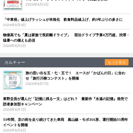
2026年8月5日
「中東発」値上げラッシュが本格化 飲食料品値上げ、約3年ぶりの多さに
2026年8月4日
物価高でも「夏は家族で長距離ドライブ」 宿泊ドライブ予算4万円超、渋滞・
猛暑への備えも必須
2026年8月3日
カルチャー
もっと見る
旅の思い出を五・七・五で！ エースが「かばんの日」に合わ
せ「旅行川柳コンテスト」を開催
2026年8月7日
東野圭吾が選んだ「記憶に残る一文」はどれ？ 最新作『永遠の記憶』発売で
読者参加型キャンペーン
2026年8月7日
55年間、京の街を走り続けてきた車両 嵐山線・モボ301形、運行開始55周年
イベントを開催
2026年8月6日