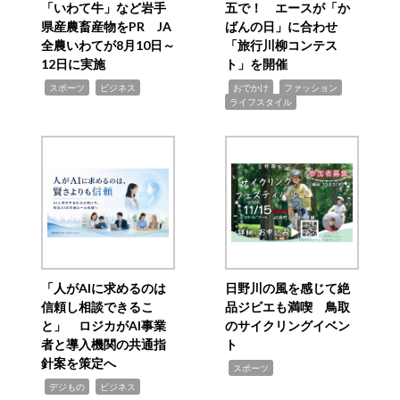
「いわて牛」など岩手
五で！ エースが「か
県産農畜産物をPR JA
ばんの日」に合わせ
全農いわてが8月10日～
「旅行川柳コンテス
12日に実施
ト」を開催
,
,
,
,
,
スポーツ
ビジネス
おでかけ
ファッション
ライフスタイル
「人がAIに求めるのは
日野川の風を感じて絶
信頼し相談できるこ
品ジビエも満喫 鳥取
と」 ロジカがAI事業
のサイクリングイベン
者と導入機関の共通指
ト
針案を策定へ
,
スポーツ
,
,
デジもの
ビジネス