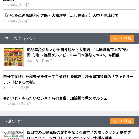
2026年7月31日
【がんを生きる緩和ケア医・大橋洋平「足し算命」】天空を見上げて
2026年7月28日
フェスティバル
もっと見る
絶品屋台グルメが全国各地から大集結 “庶民派食フェス”第4
回「川口×絶品グルメビール＆日本酒祭り2026」を開催
2026年4月15日
自分で収穫した秋野菜を使って芋煮作りを体験 埼玉県加須市の「ファミリー
ランドむさしの村」
2025年11月4日
春だけじゃもったいないさくらの名所、加治川で秋のマルシェ
2025年10月23日
ふむふむ
もっと見る
四日市の公害克服の歴史を伝える絵本『スモックリン』制作プ
ロジェクト クラウドファンディングで支援を募集