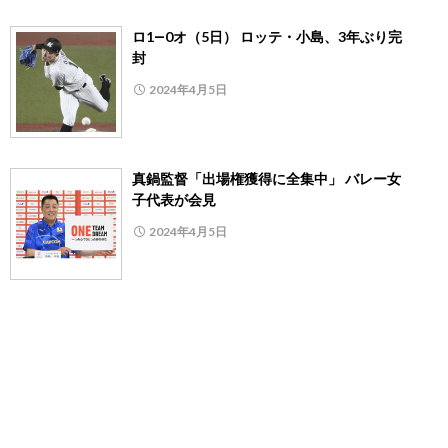
ロ1―0オ（5日） ロッテ・小島、3年ぶり完
封
2024年4月5日
真鍋監督「出場権獲得に全集中」 バレー女
子代表が会見
2024年4月5日