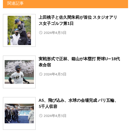
関連記事
上田桃子と佐久間朱莉が首位 スタジオアリ
ス女子ゴルフ第1日
2024年4月5日
実戦形式で正林、箱山が本塁打 野球U―18代
表合宿
2024年4月5日
AS、飛び込み、水球の会場完成 パリ五輪、
5千人収容
2024年4月5日