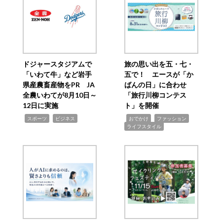
ドジャースタジアムで
旅の思い出を五・七・
「いわて牛」など岩手
五で！ エースが「か
県産農畜産物をPR JA
ばんの日」に合わせ
全農いわてが8月10日～
「旅行川柳コンテス
12日に実施
ト」を開催
,
,
,
,
,
スポーツ
ビジネス
おでかけ
ファッション
ライフスタイル