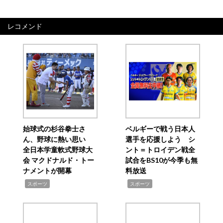
レコメンド
始球式の杉谷拳士さ
ベルギーで戦う日本人
ん、野球に熱い思い
選手を応援しよう シ
全日本学童軟式野球大
ント＝トロイデン戦全
会 マクドナルド・トー
試合をBS10が今季も無
ナメントが開幕
料放送
,
,
スポーツ
スポーツ