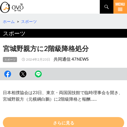
検
索
コ
ン
テ
ホーム
>
スポーツ
ン
スポーツ
ツ
へ
移
宮城野親方に2階級降格処分
動
共同通信 47NEWS
2024年2月23日
スポーツ
日本相撲協会は23日、東京・両国国技館で臨時理事会を開き、
宮城野親方（元横綱白鵬）に2階級降格と報酬……
さらに見る