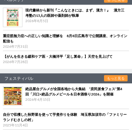
現代書林から新刊『こんなときには、まず、漢方！』 漢方三
考塾の15人の医師や薬剤師が執筆
2026年8月5日
重症筋無力症への正しい知識と理解を 8月8日広島市で公開講座、オンライン
配信も
2026年7月31日
【がんを生きる緩和ケア医・大橋洋平「足し算命」】天空を見上げて
2026年7月28日
フェスティバル
もっと見る
絶品屋台グルメが全国各地から大集結 “庶民派食フェス”第4
回「川口×絶品グルメビール＆日本酒祭り2026」を開催
2026年4月15日
自分で収穫した秋野菜を使って芋煮作りを体験 埼玉県加須市の「ファミリー
ランドむさしの村」
2025年11月4日