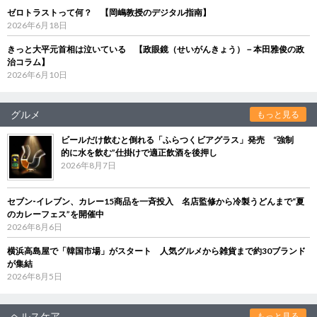
ゼロトラストって何？ 【岡嶋教授のデジタル指南】
2026年6月18日
きっと大平元首相は泣いている 【政眼鏡（せいがんきょう）－本田雅俊の政
治コラム】
2026年6月10日
グルメ
もっと見る
ビールだけ飲むと倒れる「ふらつくビアグラス」発売 “強制
的に水を飲む”仕掛けで適正飲酒を後押し
2026年8月7日
セブン‐イレブン、カレー15商品を一斉投入 名店監修から冷製うどんまで“夏
のカレーフェス”を開催中
2026年8月6日
横浜高島屋で「韓国市場」がスタート 人気グルメから雑貨まで約30ブランド
が集結
2026年8月5日
ヘルスケア
もっと見る