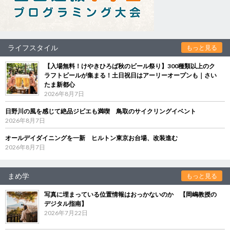
ライフスタイル
もっと見る
【入場無料！けやきひろば秋のビール祭り】300種類以上のク
ラフトビールが集まる！土日祝日はアーリーオープンも｜さい
たま新都心
2026年8月7日
日野川の風を感じて絶品ジビエも満喫 鳥取のサイクリングイベント
2026年8月7日
オールデイダイニングを一新 ヒルトン東京お台場、改装進む
2026年8月7日
まめ学
もっと見る
写真に埋まっている位置情報はおっかないのか 【岡嶋教授の
デジタル指南】
2026年7月22日