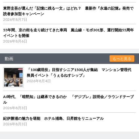
東野圭吾が選んだ「記憶に残る一文」はどれ？ 最新作『永遠の記憶』発売で
読者参加型キャンペーン
2026年8月7日
55年間、京の街を走り続けてきた車両 嵐山線・モボ301形、運行開始55周年
イベントを開催
2026年8月6日
動画
もっと見る
「100歳現役」目指すシニア1500人が集結 マンション管理代
務員イベント「うぇるねすシップ」
2026年8月4日
AI時代、「暗黙知」は継承できるのか 「デジブレ」説明会／ラウンドテーブ
ル
2026年8月3日
紀伊勝浦の魅力を堪能 ホテル浦島、日昇館をリニューアル
2026年8月3日