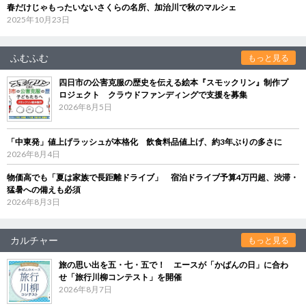
春だけじゃもったいないさくらの名所、加治川で秋のマルシェ
2025年10月23日
ふむふむ
もっと見る
四日市の公害克服の歴史を伝える絵本『スモックリン』制作プ
ロジェクト クラウドファンディングで支援を募集
2026年8月5日
「中東発」値上げラッシュが本格化 飲食料品値上げ、約3年ぶりの多さに
2026年8月4日
物価高でも「夏は家族で長距離ドライブ」 宿泊ドライブ予算4万円超、渋滞・
猛暑への備えも必須
2026年8月3日
カルチャー
もっと見る
旅の思い出を五・七・五で！ エースが「かばんの日」に合わ
せ「旅行川柳コンテスト」を開催
2026年8月7日