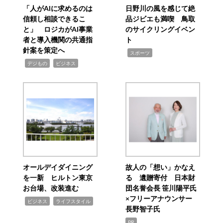
「人がAIに求めるのは
日野川の風を感じて絶
信頼し相談できるこ
品ジビエも満喫 鳥取
と」 ロジカがAI事業
のサイクリングイベン
者と導入機関の共通指
ト
針案を策定へ
,
スポーツ
,
,
デジもの
ビジネス
オールデイダイニング
故人の「想い」かなえ
を一新 ヒルトン東京
る 遺贈寄付 日本財
お台場、改装進む
団名誉会長 笹川陽平氏
×フリーアナウンサー
,
,
ビジネス
ライフスタイル
長野智子氏
PR