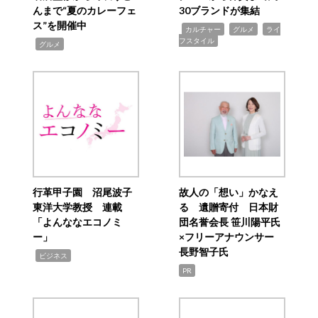
んまで“夏のカレーフェ
30ブランドが集結
ス”を開催中
,
,
,
カルチャー
グルメ
ライ
フスタイル
,
グルメ
行革甲子園 沼尾波子
故人の「想い」かなえ
東洋大学教授 連載
る 遺贈寄付 日本財
「よんななエコノミ
団名誉会長 笹川陽平氏
ー」
×フリーアナウンサー
長野智子氏
,
ビジネス
PR