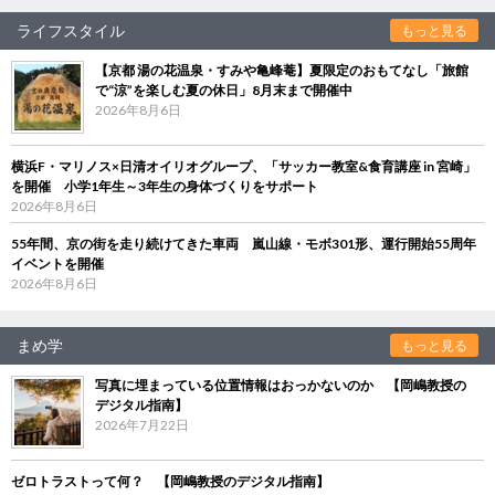
ライフスタイル
もっと見る
【京都 湯の花温泉・すみや亀峰菴】夏限定のおもてなし「旅館
で“涼”を楽しむ夏の休日」8月末まで開催中
2026年8月6日
横浜F・マリノス×日清オイリオグループ、「サッカー教室&食育講座 in 宮崎」
を開催 小学1年生～3年生の身体づくりをサポート
2026年8月6日
55年間、京の街を走り続けてきた車両 嵐山線・モボ301形、運行開始55周年
イベントを開催
2026年8月6日
まめ学
もっと見る
写真に埋まっている位置情報はおっかないのか 【岡嶋教授の
デジタル指南】
2026年7月22日
ゼロトラストって何？ 【岡嶋教授のデジタル指南】