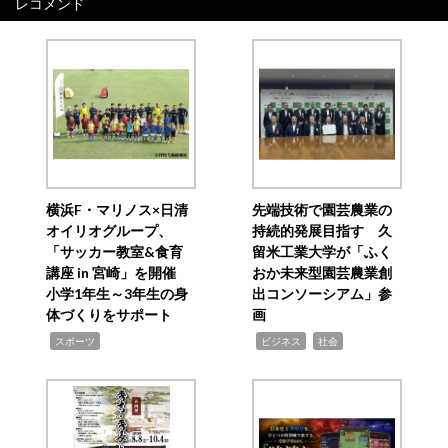
レコメンド
横浜F・マリノス×日清
先端技術で園芸農業の
オイリオグループ、
持続的発展目指す 久
「サッカー教室&食育
留米工業大学が「ふく
講座 in 宮崎」を開催
おか未来型園芸農業創
小学1年生～3年生の身
出コンソーシアム」参
体づくりをサポート
画
,
,
,
スポーツ
ビジネス
社会