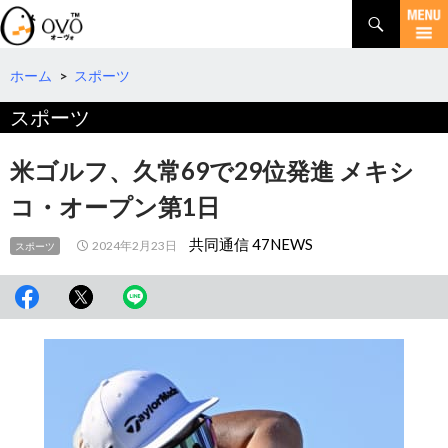
検
索
コ
ン
テ
ホーム
>
スポーツ
ン
スポーツ
ツ
へ
移
米ゴルフ、久常69で29位発進 メキシ
動
コ・オープン第1日
共同通信 47NEWS
2024年2月23日
スポーツ