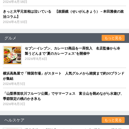
2026年6月18日
きっと大平元首相は泣いている 【政眼鏡（せいがんきょう）－本田雅俊の政
治コラム】
2026年6月10日
グルメ
もっと見る
セブン‐イレブン、カレー15商品を一斉投入 名店監修から冷
製うどんまで“夏のカレーフェス”を開催中
2026年8月6日
横浜高島屋で「韓国市場」がスタート 人気グルメから雑貨まで約30ブランド
が集結
2026年8月5日
「山梨県笛吹川フルーツ公園」でサマーフェス 富士山を眺めながら水遊び、
季節限定の桃のかき氷も
2026年8月3日
ヘルスケア
もっと見る