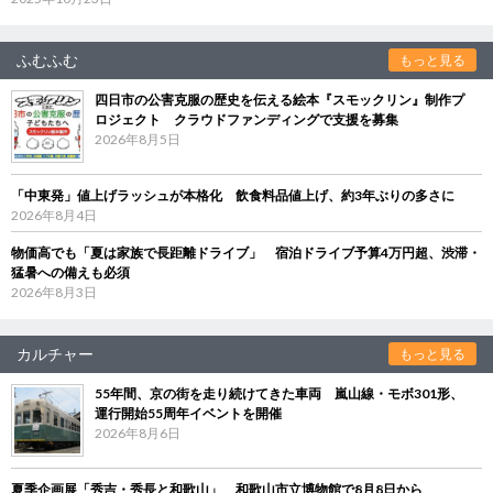
ふむふむ
もっと見る
四日市の公害克服の歴史を伝える絵本『スモックリン』制作プ
ロジェクト クラウドファンディングで支援を募集
2026年8月5日
「中東発」値上げラッシュが本格化 飲食料品値上げ、約3年ぶりの多さに
2026年8月4日
物価高でも「夏は家族で長距離ドライブ」 宿泊ドライブ予算4万円超、渋滞・
猛暑への備えも必須
2026年8月3日
カルチャー
もっと見る
55年間、京の街を走り続けてきた車両 嵐山線・モボ301形、
運行開始55周年イベントを開催
2026年8月6日
夏季企画展「秀吉・秀長と和歌山」 和歌山市立博物館で8月8日から