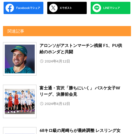
関連記事
アロンソがアストンマーチン残留 F1、PU供
給のホンダと共闘
2024年4月12日
富士通・宮沢「勝ちにいく」 バスケ女子W
リーグ、決勝前会見
2024年4月12日
68キロ級の尾崎らが最終調整 レスリング女