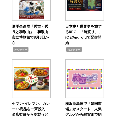
夏季企画展「秀吉・秀
日本史と世界史を旅す
長と和歌山」 和歌山
るRPG 「時渡り」、
市立博物館で8月8日か
iOS/Androidで配信開
ら
始
,
,
カルチャー
カルチャー
セブン‐イレブン、カレ
横浜高島屋で「韓国市
ー15商品を一斉投入
場」がスタート 人気
名店監修から冷製うど
グルメから雑貨まで約