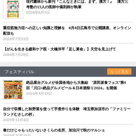
現代書林から新刊『こんなときには、まず、漢方！』 漢方三
考塾の15人の医師や薬剤師が執筆
2026年8月5日
重症筋無力症への正しい知識と理解を 8月8日広島市で公開講座、オンライン
配信も
2026年7月31日
【がんを生きる緩和ケア医・大橋洋平「足し算命」】天空を見上げて
2026年7月28日
フェスティバル
もっと見る
絶品屋台グルメが全国各地から大集結 “庶民派食フェス”第4
回「川口×絶品グルメビール＆日本酒祭り2026」を開催
2026年4月15日
自分で収穫した秋野菜を使って芋煮作りを体験 埼玉県加須市の「ファミリー
ランドむさしの村」
2025年11月4日
春だけじゃもったいないさくらの名所、加治川で秋のマルシェ
2025年10月23日