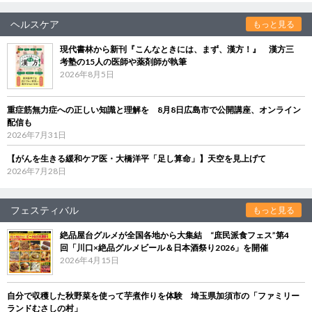
ヘルスケア
もっと見る
現代書林から新刊『こんなときには、まず、漢方！』 漢方三
考塾の15人の医師や薬剤師が執筆
2026年8月5日
重症筋無力症への正しい知識と理解を 8月8日広島市で公開講座、オンライン
配信も
2026年7月31日
【がんを生きる緩和ケア医・大橋洋平「足し算命」】天空を見上げて
2026年7月28日
フェスティバル
もっと見る
絶品屋台グルメが全国各地から大集結 “庶民派食フェス”第4
回「川口×絶品グルメビール＆日本酒祭り2026」を開催
2026年4月15日
自分で収穫した秋野菜を使って芋煮作りを体験 埼玉県加須市の「ファミリー
ランドむさしの村」