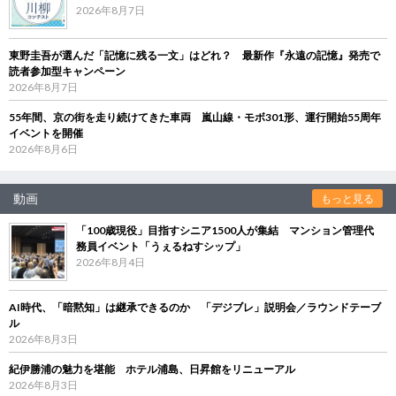
2026年8月7日
東野圭吾が選んだ「記憶に残る一文」はどれ？ 最新作『永遠の記憶』発売で
読者参加型キャンペーン
2026年8月7日
55年間、京の街を走り続けてきた車両 嵐山線・モボ301形、運行開始55周年
イベントを開催
2026年8月6日
動画
もっと見る
「100歳現役」目指すシニア1500人が集結 マンション管理代
務員イベント「うぇるねすシップ」
2026年8月4日
AI時代、「暗黙知」は継承できるのか 「デジブレ」説明会／ラウンドテーブ
ル
2026年8月3日
紀伊勝浦の魅力を堪能 ホテル浦島、日昇館をリニューアル
2026年8月3日