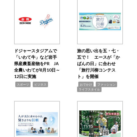
ドジャースタジアムで
旅の思い出を五・七・
「いわて牛」など岩手
五で！ エースが「か
県産農畜産物をPR JA
ばんの日」に合わせ
全農いわてが8月10日～
「旅行川柳コンテス
12日に実施
ト」を開催
,
,
,
,
,
スポーツ
ビジネス
おでかけ
ファッション
ライフスタイル