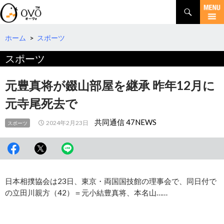
検
索
コ
ン
テ
ホーム
>
スポーツ
ン
スポーツ
ツ
へ
移
元豊真将が錣山部屋を継承 昨年12月に
動
元寺尾死去で
共同通信 47NEWS
2024年2月23日
スポーツ
日本相撲協会は23日、東京・両国国技館の理事会で、同日付で
の立田川親方（42）＝元小結豊真将、本名山……