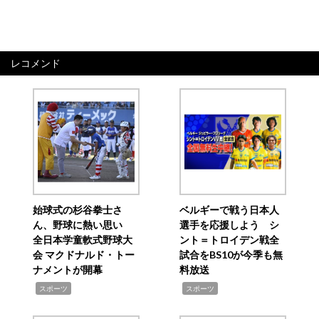
レコメンド
始球式の杉谷拳士さ
ベルギーで戦う日本人
ん、野球に熱い思い
選手を応援しよう シ
全日本学童軟式野球大
ント＝トロイデン戦全
会 マクドナルド・トー
試合をBS10が今季も無
ナメントが開幕
料放送
,
,
スポーツ
スポーツ