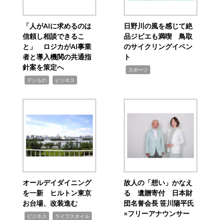
「人がAIに求めるのは
日野川の風を感じて絶
信頼し相談できるこ
品ジビエも満喫 鳥取
と」 ロジカがAI事業
のサイクリングイベン
者と導入機関の共通指
ト
針案を策定へ
,
スポーツ
,
,
デジもの
ビジネス
オールデイダイニング
故人の「想い」かなえ
を一新 ヒルトン東京
る 遺贈寄付 日本財
お台場、改装進む
団名誉会長 笹川陽平氏
×フリーアナウンサー
,
,
ビジネス
ライフスタイル