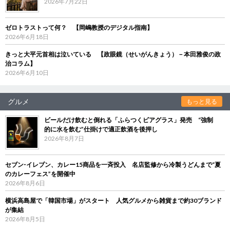
2026年7月22日
ゼロトラストって何？ 【岡嶋教授のデジタル指南】
2026年6月18日
きっと大平元首相は泣いている 【政眼鏡（せいがんきょう）－本田雅俊の政
治コラム】
2026年6月10日
グルメ
もっと見る
ビールだけ飲むと倒れる「ふらつくビアグラス」発売 “強制
的に水を飲む”仕掛けで適正飲酒を後押し
2026年8月7日
セブン‐イレブン、カレー15商品を一斉投入 名店監修から冷製うどんまで“夏
のカレーフェス”を開催中
2026年8月6日
横浜高島屋で「韓国市場」がスタート 人気グルメから雑貨まで約30ブランド
が集結
2026年8月5日