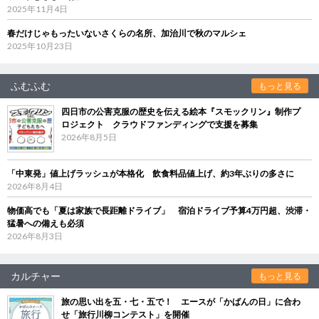
2025年11月4日
春だけじゃもったいないさくらの名所、加治川で秋のマルシェ
2025年10月23日
ふむふむ
もっと見る
四日市の公害克服の歴史を伝える絵本『スモックリン』制作プ
ロジェクト クラウドファンディングで支援を募集
2026年8月5日
「中東発」値上げラッシュが本格化 飲食料品値上げ、約3年ぶりの多さに
2026年8月4日
物価高でも「夏は家族で長距離ドライブ」 宿泊ドライブ予算4万円超、渋滞・
猛暑への備えも必須
2026年8月3日
カルチャー
もっと見る
旅の思い出を五・七・五で！ エースが「かばんの日」に合わ
せ「旅行川柳コンテスト」を開催