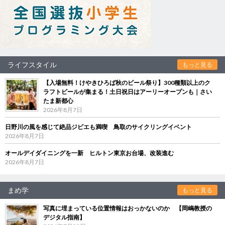
ライフスタイル
もっと見る
【入場無料！けやきひろば秋のビール祭り】300種類以上のク
ラフトビールが集まる！土日祝日はアーリーオープンも｜さい
たま新都心
2026年8月7日
日野川の風を感じて絶品ジビエも満喫 鳥取のサイクリングイベント
2026年8月7日
オールデイダイニングを一新 ヒルトン東京お台場、改装進む
2026年8月7日
まめ学
もっと見る
写真に埋まっている位置情報はおっかないのか 【岡嶋教授の
デジタル指南】