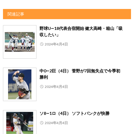
関連記事
野球U―18代表合宿開始 健大高崎・箱山「吸
収したい」
2024年4月4日
中0―2巨（4日） 菅野が7回無失点で今季初
勝利
2024年4月4日
ソ8―1ロ（4日） ソフトバンクが快勝
2024年4月4日