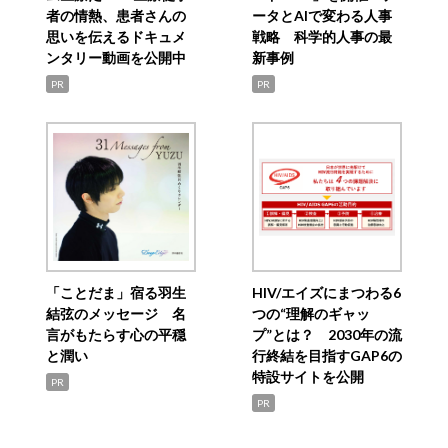
者の情熱、患者さんの
ータとAIで変わる人事
思いを伝えるドキュメ
戦略 科学的人事の最
ンタリー動画を公開中
新事例
PR
PR
「ことだま」宿る羽生
HIV/エイズにまつわる6
結弦のメッセージ 名
つの“理解のギャッ
言がもたらす心の平穏
プ”とは？ 2030年の流
と潤い
行終結を目指すGAP6の
特設サイトを公開
PR
PR