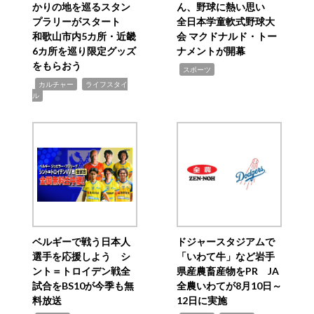
かりの地を巡るスタン
ん、野球に熱い思い
プラリーがスタート
全日本学童軟式野球大
和歌山市内5カ所・近畿
会 マクドナルド・トー
6カ所を巡り限定グッズ
ナメントが開幕
をもらおう
,
スポーツ
,
,
カルチャー
ライフスタイ
ル
ベルギーで戦う日本人
ドジャースタジアムで
選手を応援しよう シ
「いわて牛」など岩手
ント＝トロイデン戦全
県産農畜産物をPR JA
試合をBS10が今季も無
全農いわてが8月10日～
料放送
12日に実施