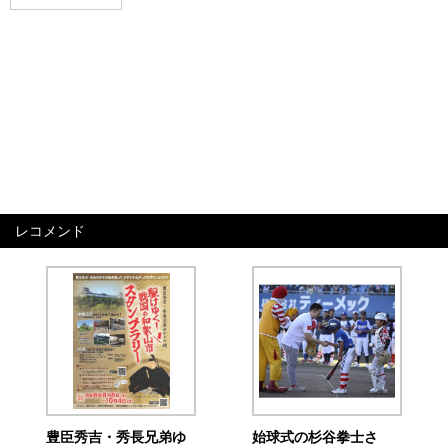
レコメンド
豊臣秀吉・秀長兄弟ゆ
始球式の杉谷拳士さ