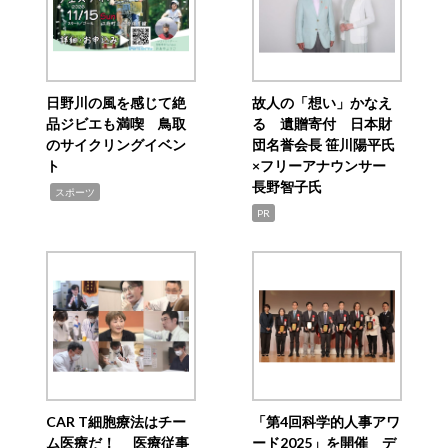
日野川の風を感じて絶
故人の「想い」かなえ
品ジビエも満喫 鳥取
る 遺贈寄付 日本財
のサイクリングイベン
団名誉会長 笹川陽平氏
ト
×フリーアナウンサー
長野智子氏
,
スポーツ
PR
CAR T細胞療法はチー
「第4回科学的人事アワ
ム医療だ！ 医療従事
ード2025」を開催 デ