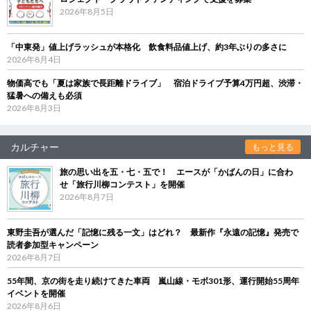
2026年8月5日
「中東発」値上げラッシュが本格化 飲食料品値上げ、約3年ぶりの多さに
2026年8月4日
物価高でも「夏は家族で長距離ドライブ」 宿泊ドライブ予算4万円超、渋滞・
猛暑への備えも必須
2026年8月3日
カルチャー
もっと見る
旅の思い出を五・七・五で！ エースが「かばんの日」に合わ
せ「旅行川柳コンテスト」を開催
2026年8月7日
東野圭吾が選んだ「記憶に残る一文」はどれ？ 最新作『永遠の記憶』発売で
読者参加型キャンペーン
2026年8月7日
55年間、京の街を走り続けてきた車両 嵐山線・モボ301形、運行開始55周年
イベントを開催
2026年8月6日