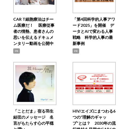
CAR T細胞療法はチー
「第4回科学的人事アワ
ム医療だ！ 医療従事
ード2025」を開催 デ
者の情熱、患者さんの
ータとAIで変わる人事
思いを伝えるドキュメ
戦略 科学的人事の最
ンタリー動画を公開中
新事例
PR
PR
「ことだま」宿る羽生
HIV/エイズにまつわる6
結弦のメッセージ 名
つの“理解のギャッ
言がもたらす心の平穏
プ”とは？ 2030年の流