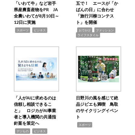
「いわて牛」など岩手
五で！ エースが「か
県産農畜産物をPR JA
ばんの日」に合わせ
全農いわてが8月10日～
「旅行川柳コンテス
12日に実施
ト」を開催
,
,
,
,
,
スポーツ
ビジネス
おでかけ
ファッション
ライフスタイル
「人がAIに求めるのは
日野川の風を感じて絶
信頼し相談できるこ
品ジビエも満喫 鳥取
と」 ロジカがAI事業
のサイクリングイベン
者と導入機関の共通指
ト
針案を策定へ
,
スポーツ
,
,
デジもの
ビジネス