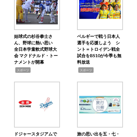
始球式の杉谷拳士さ
ベルギーで戦う日本人
ん、野球に熱い思い
選手を応援しよう シ
全日本学童軟式野球大
ント＝トロイデン戦全
会 マクドナルド・トー
試合をBS10が今季も無
ナメントが開幕
料放送
,
,
スポーツ
スポーツ
ドジャースタジアムで
旅の思い出を五・七・