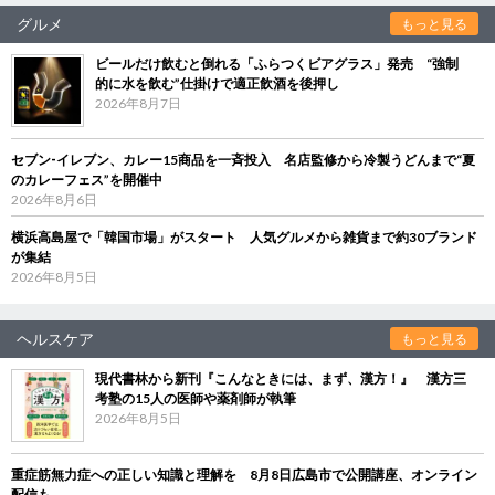
グルメ
もっと見る
ビールだけ飲むと倒れる「ふらつくビアグラス」発売 “強制
的に水を飲む”仕掛けで適正飲酒を後押し
2026年8月7日
セブン‐イレブン、カレー15商品を一斉投入 名店監修から冷製うどんまで“夏
のカレーフェス”を開催中
2026年8月6日
横浜高島屋で「韓国市場」がスタート 人気グルメから雑貨まで約30ブランド
が集結
2026年8月5日
ヘルスケア
もっと見る
現代書林から新刊『こんなときには、まず、漢方！』 漢方三
考塾の15人の医師や薬剤師が執筆
2026年8月5日
重症筋無力症への正しい知識と理解を 8月8日広島市で公開講座、オンライン
配信も