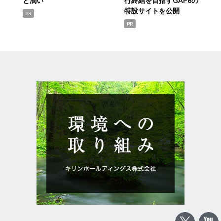
と潤い
行終結を目指すGAP6の
特設サイトを公開
PR
PR