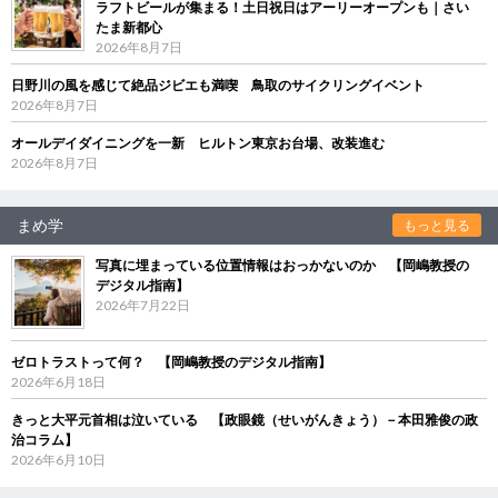
ラフトビールが集まる！土日祝日はアーリーオープンも｜さい
たま新都心
2026年8月7日
日野川の風を感じて絶品ジビエも満喫 鳥取のサイクリングイベント
2026年8月7日
オールデイダイニングを一新 ヒルトン東京お台場、改装進む
2026年8月7日
まめ学
もっと見る
写真に埋まっている位置情報はおっかないのか 【岡嶋教授の
デジタル指南】
2026年7月22日
ゼロトラストって何？ 【岡嶋教授のデジタル指南】
2026年6月18日
きっと大平元首相は泣いている 【政眼鏡（せいがんきょう）－本田雅俊の政
治コラム】
2026年6月10日