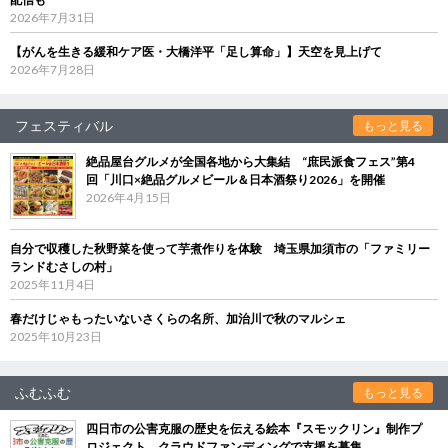
2026年7月31日
【がんを生きる緩和ケア医・大橋洋平「足し算命」】天空を見上げて
2026年7月28日
フェスティバル
もっと見る
絶品屋台グルメが全国各地から大集結 “庶民派食フェス”第4
回「川口×絶品グルメビール＆日本酒祭り2026」を開催
2026年4月15日
自分で収穫した秋野菜を使って芋煮作りを体験 埼玉県加須市の「ファミリー
ランドむさしの村」
2025年11月4日
春だけじゃもったいないさくらの名所、加治川で秋のマルシェ
2025年10月23日
ふむふむ
もっと見る
四日市の公害克服の歴史を伝える絵本『スモックリン』制作プ
ロジェクト クラウドファンディングで支援を募集