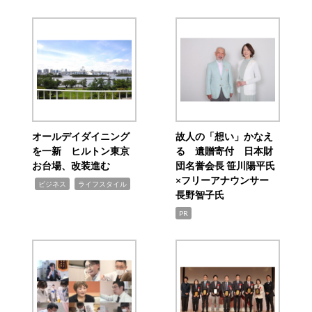
オールデイダイニング
故人の「想い」かなえ
を一新 ヒルトン東京
る 遺贈寄付 日本財
お台場、改装進む
団名誉会長 笹川陽平氏
×フリーアナウンサー
,
,
ビジネス
ライフスタイル
長野智子氏
PR