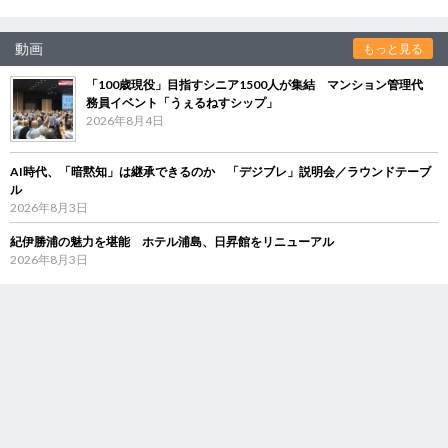
動画
もっと見る
「100歳現役」目指すシニア1500人が集結 マンション管理代
務員イベント「うぇるねすシップ」
2026年8月4日
AI時代、「暗黙知」は継承できるのか 「デジブレ」説明会／ラウンドテーブ
ル
2026年8月3日
紀伊勝浦の魅力を堪能 ホテル浦島、日昇館をリニューアル
2026年8月3日