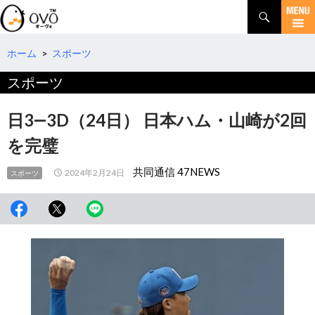
検
索
コ
ン
テ
ホーム
>
スポーツ
ン
スポーツ
ツ
へ
移
日3―3D（24日） 日本ハム・山崎が2回
動
を完璧
共同通信 47NEWS
2024年2月24日
スポーツ