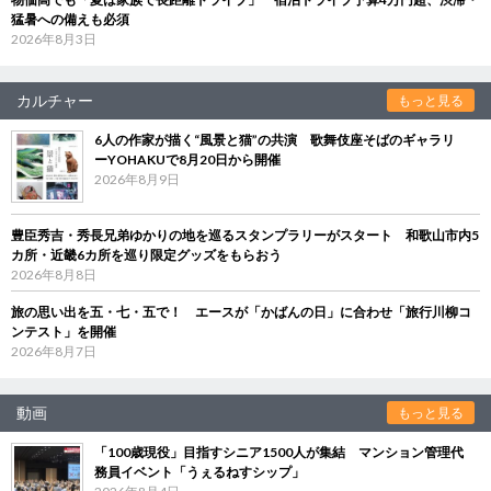
猛暑への備えも必須
2026年8月3日
カルチャー
もっと見る
6人の作家が描く“風景と猫”の共演 歌舞伎座そばのギャラリ
ーYOHAKUで8月20日から開催
2026年8月9日
豊臣秀吉・秀長兄弟ゆかりの地を巡るスタンプラリーがスタート 和歌山市内5
カ所・近畿6カ所を巡り限定グッズをもらおう
2026年8月8日
旅の思い出を五・七・五で！ エースが「かばんの日」に合わせ「旅行川柳コ
ンテスト」を開催
2026年8月7日
動画
もっと見る
「100歳現役」目指すシニア1500人が集結 マンション管理代
務員イベント「うぇるねすシップ」