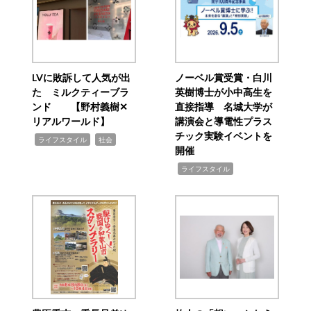
LVに敗訴して人気が出
ノーベル賞受賞・白川
た ミルクティーブラ
英樹博士が小中高生を
ンド 【野村義樹✕
直接指導 名城大学が
リアルワールド】
講演会と導電性プラス
チック実験イベントを
,
,
ライフスタイル
社会
開催
,
ライフスタイル