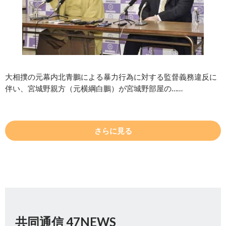
大相撲の元幕内北青鵬による暴力行為に対する監督義務違反に
伴い、宮城野親方（元横綱白鵬）が宮城野部屋の……
さらに見る
共同通信 47NEWS