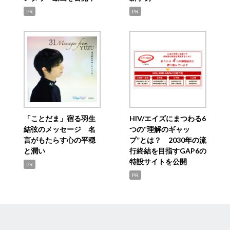
PR
PR
「ことだま」宿る羽生
HIV/エイズにまつわる6
結弦のメッセージ 名
つの“理解のギャッ
言がもたらす心の平穏
プ”とは？ 2030年の流
と潤い
行終結を目指すGAP6の
特設サイトを公開
PR
PR