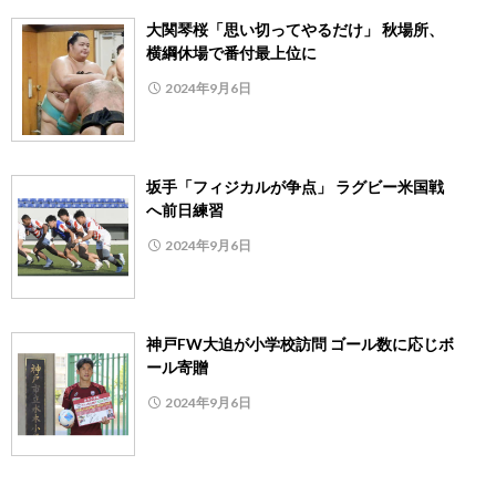
大関琴桜「思い切ってやるだけ」 秋場所、
横綱休場で番付最上位に
2024年9月6日
坂手「フィジカルが争点」 ラグビー米国戦
へ前日練習
2024年9月6日
神戸FW大迫が小学校訪問 ゴール数に応じボ
ール寄贈
2024年9月6日