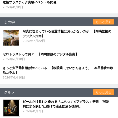
電性プラスチック実験イベントを開催
2026年8月8日
まめ学
もっと見る
写真に埋まっている位置情報はおっかないのか 【岡嶋教授の
デジタル指南】
2026年7月22日
ゼロトラストって何？ 【岡嶋教授のデジタル指南】
2026年6月18日
きっと大平元首相は泣いている 【政眼鏡（せいがんきょう）－本田雅俊の政
治コラム】
2026年6月10日
グルメ
もっと見る
ビールだけ飲むと倒れる「ふらつくビアグラス」発売 “強制
的に水を飲む”仕掛けで適正飲酒を後押し
2026年8月7日