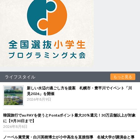
ライフスタイル
もっと見る
新しい水辺の過ごし方を提案 札幌市・豊平川でイベント「川
見2026」を開催
2026年8月9日
韓国旅行でau PAYを使うとPontaポイント最大20％還元！30万店舗以上が対象
に【9月30日まで】
2026年8月8日
ノーベル賞受賞・白川英樹博士が小中高生を直接指導 名城大学が講演会と導