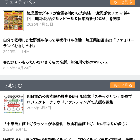
フェスティバル
もっと見る
絶品屋台グルメが全国各地から大集結 “庶民派食フェス”第4
回「川口×絶品グルメビール＆日本酒祭り2026」を開催
2026年4月15日
自分で収穫した秋野菜を使って芋煮作りを体験 埼玉県加須市の「ファミリー
ランドむさしの村」
2025年11月4日
春だけじゃもったいないさくらの名所、加治川で秋のマルシェ
2025年10月23日
ふむふむ
もっと見る
四日市の公害克服の歴史を伝える絵本『スモックリン』制作プ
ロジェクト クラウドファンディングで支援を募集
2026年8月5日
「中東発」値上げラッシュが本格化 飲食料品値上げ、約3年ぶりの多さに
2026年8月4日
物価高でも「夏は家族で長距離ドライブ」 宿泊ドライブ予算4万円超、渋滞・