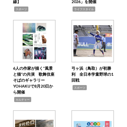
線】
2026」を開催
,
,
スポーツ
ライフスタイル
6人の作家が描く“風景
弓ヶ浜（鳥取）が初勝
と猫”の共演 歌舞伎座
利 全日本学童野球の1
そばのギャラリー
回戦
YOHAKUで8月20日か
,
スポーツ
ら開催
,
カルチャー