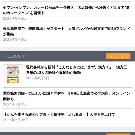
セブン‐イレブン、カレー15商品を一斉投入 名店監修から冷製うどんまで“夏
のカレーフェス”を開催中
2026年8月6日
横浜高島屋で「韓国市場」がスタート 人気グルメから雑貨まで約30ブランド
が集結
2026年8月5日
ヘルスケア
もっと見る
現代書林から新刊『こんなときには、まず、漢方！』 漢方三
考塾の15人の医師や薬剤師が執筆
2026年8月5日
重症筋無力症への正しい知識と理解を 8月8日広島市で公開講座、オンライン
配信も
2026年7月31日
【がんを生きる緩和ケア医・大橋洋平「足し算命」】天空を見上げて
2026年7月28日