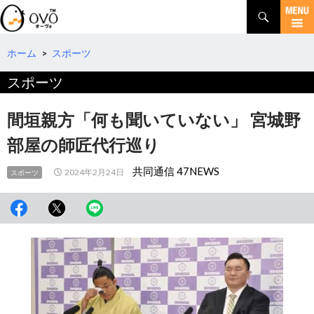
検
索
コ
ン
テ
ホーム
>
スポーツ
ン
スポーツ
ツ
へ
移
間垣親方「何も聞いていない」 宮城野
動
部屋の師匠代行巡り
共同通信 47NEWS
2024年2月24日
スポーツ