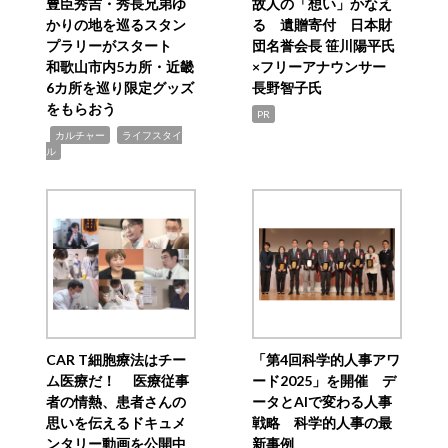
豊臣秀吉・秀長兄弟ゆ
故人の「想い」かなえ
かりの地を巡るスタン
る 遺贈寄付 日本財
プラリーがスタート
団名誉会長 笹川陽平氏
和歌山市内5カ所・近畿
×フリーアナウンサー
6カ所を巡り限定グッズ
長野智子氏
をもらおう
PR
,
,
カルチャー
ライフスタイ
ル
CAR T細胞療法はチー
「第4回科学的人事アワ
ム医療だ！ 医療従事
ード2025」を開催 デ
者の情熱、患者さんの
ータとAIで変わる人事
思いを伝えるドキュメ
戦略 科学的人事の最
ンタリー動画を公開中
新事例