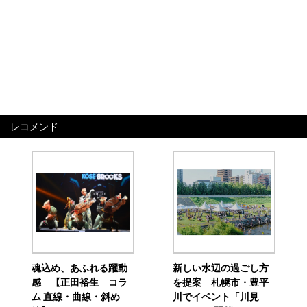
レコメンド
魂込め、あふれる躍動
新しい水辺の過ごし方
感 【正田裕生 コラ
を提案 札幌市・豊平
ム 直線・曲線・斜め
川でイベント「川見