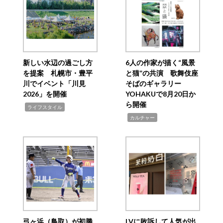
新しい水辺の過ごし方
6人の作家が描く“風景
を提案 札幌市・豊平
と猫”の共演 歌舞伎座
川でイベント「川見
そばのギャラリー
2026」を開催
YOHAKUで8月20日か
ら開催
,
ライフスタイル
,
カルチャー
弓ヶ浜（鳥取）が初勝
LVに敗訴して人気が出