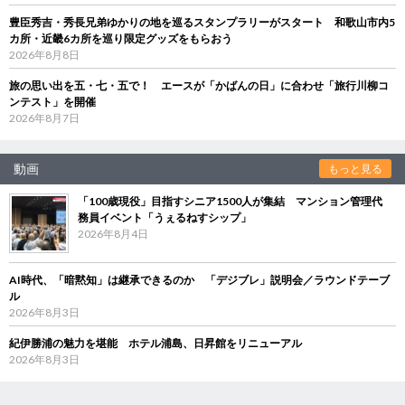
豊臣秀吉・秀長兄弟ゆかりの地を巡るスタンプラリーがスタート 和歌山市内5
カ所・近畿6カ所を巡り限定グッズをもらおう
2026年8月8日
旅の思い出を五・七・五で！ エースが「かばんの日」に合わせ「旅行川柳コ
ンテスト」を開催
2026年8月7日
動画
もっと見る
「100歳現役」目指すシニア1500人が集結 マンション管理代
務員イベント「うぇるねすシップ」
2026年8月4日
AI時代、「暗黙知」は継承できるのか 「デジブレ」説明会／ラウンドテーブ
ル
2026年8月3日
紀伊勝浦の魅力を堪能 ホテル浦島、日昇館をリニューアル
2026年8月3日