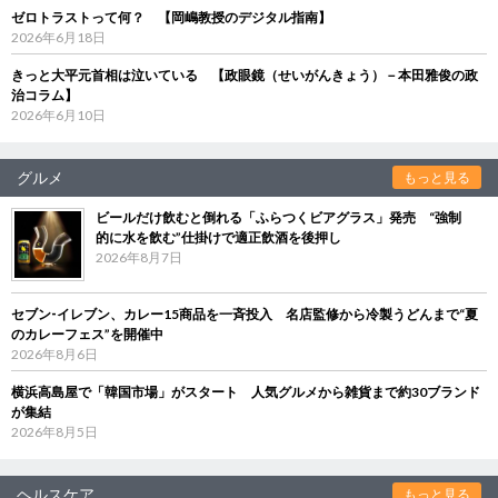
ゼロトラストって何？ 【岡嶋教授のデジタル指南】
2026年6月18日
きっと大平元首相は泣いている 【政眼鏡（せいがんきょう）－本田雅俊の政
治コラム】
2026年6月10日
グルメ
もっと見る
ビールだけ飲むと倒れる「ふらつくビアグラス」発売 “強制
的に水を飲む”仕掛けで適正飲酒を後押し
2026年8月7日
セブン‐イレブン、カレー15商品を一斉投入 名店監修から冷製うどんまで“夏
のカレーフェス”を開催中
2026年8月6日
横浜高島屋で「韓国市場」がスタート 人気グルメから雑貨まで約30ブランド
が集結
2026年8月5日
ヘルスケア
もっと見る