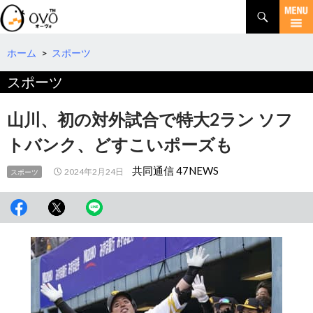
検
索
コ
ン
テ
ホーム
>
スポーツ
ン
スポーツ
ツ
へ
移
山川、初の対外試合で特大2ラン ソフ
動
トバンク、どすこいポーズも
共同通信 47NEWS
2024年2月24日
スポーツ