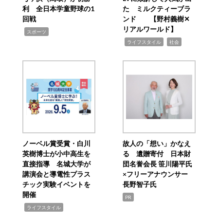
利 全日本学童野球の1
た ミルクティーブラ
回戦
ンド 【野村義樹✕
リアルワールド】
,
スポーツ
,
,
ライフスタイル
社会
ノーベル賞受賞・白川
故人の「想い」かなえ
英樹博士が小中高生を
る 遺贈寄付 日本財
直接指導 名城大学が
団名誉会長 笹川陽平氏
講演会と導電性プラス
×フリーアナウンサー
チック実験イベントを
長野智子氏
開催
PR
,
ライフスタイル