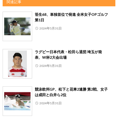
関連記事
笹生68、単独首位で発進 全米女子OPゴルフ
第1日
2024年5月31日
ラグビー日本代表・松田ら退団 埼玉が発
表、W杯2大会出場
2024年5月31日
競泳欧州GP、松下と花車2連勝 第2戦、女子
は成田と白井ら2位
2024年5月31日