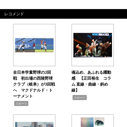
レコメンド
全日本学童野球の2回
魂込め、あふれる躍動
戦 初出場の西陵野球
感 【正田裕生 コラ
クラブ（岐阜）が3回戦
ム 直線・曲線・斜め
へ マクドナルド・ト
線】
ーナメント
,
スポーツ
,
スポーツ