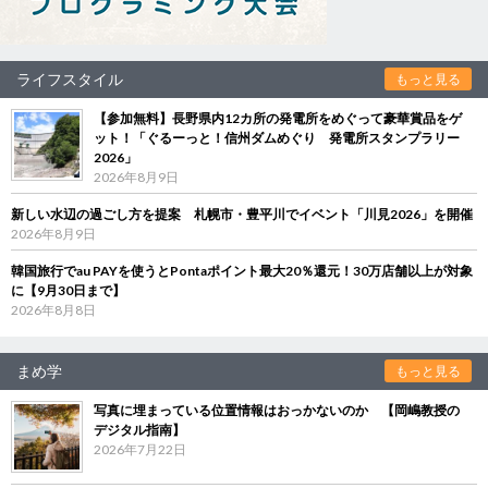
ライフスタイル
もっと見る
【参加無料】長野県内12カ所の発電所をめぐって豪華賞品をゲ
ット！「ぐるーっと！信州ダムめぐり 発電所スタンプラリー
2026」
2026年8月9日
新しい水辺の過ごし方を提案 札幌市・豊平川でイベント「川見2026」を開催
2026年8月9日
韓国旅行でau PAYを使うとPontaポイント最大20％還元！30万店舗以上が対象
に【9月30日まで】
2026年8月8日
まめ学
もっと見る
写真に埋まっている位置情報はおっかないのか 【岡嶋教授の
デジタル指南】
2026年7月22日