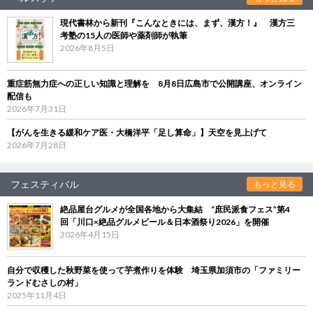
現代書林から新刊『こんなときには、まず、漢方！』 漢方三
考塾の15人の医師や薬剤師が執筆
2026年8月5日
重症筋無力症への正しい知識と理解を 8月8日広島市で公開講座、オンライン
配信も
2026年7月31日
【がんを生きる緩和ケア医・大橋洋平「足し算命」】天空を見上げて
2026年7月28日
フェスティバル
もっと見る
絶品屋台グルメが全国各地から大集結 “庶民派食フェス”第4
回「川口×絶品グルメビール＆日本酒祭り2026」を開催
2026年4月15日
自分で収穫した秋野菜を使って芋煮作りを体験 埼玉県加須市の「ファミリー
ランドむさしの村」
2025年11月4日