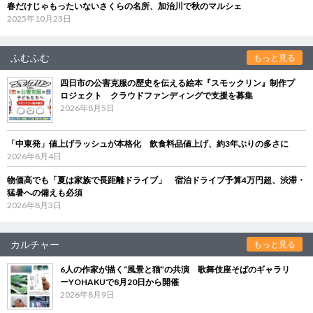
春だけじゃもったいないさくらの名所、加治川で秋のマルシェ
2025年10月23日
ふむふむ
もっと見る
四日市の公害克服の歴史を伝える絵本『スモックリン』制作プ
ロジェクト クラウドファンディングで支援を募集
2026年8月5日
「中東発」値上げラッシュが本格化 飲食料品値上げ、約3年ぶりの多さに
2026年8月4日
物価高でも「夏は家族で長距離ドライブ」 宿泊ドライブ予算4万円超、渋滞・
猛暑への備えも必須
2026年8月3日
カルチャー
もっと見る
6人の作家が描く“風景と猫”の共演 歌舞伎座そばのギャラリ
ーYOHAKUで8月20日から開催
2026年8月9日