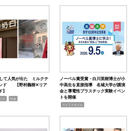
訴して人気が出た ミルクテ
ノーベル賞受賞・白川英樹博士が小
ンド 【野村義樹✕リア
中高生を直接指導 名城大学が講演
ド】
会と導電性プラスチック実験イベン
トを開催
,
イル
社会
,
ライフスタイル