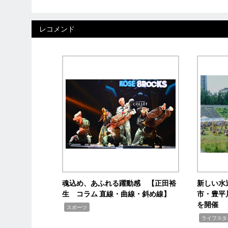
レコメンド
魂込め、あふれる躍動感 【正田裕
新しい水
生 コラム 直線・曲線・斜め線】
市・豊平
を開催
,
スポーツ
,
ライフスタ