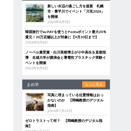
新しい水辺の過ごし方を提案 札幌
市・豊平川でイベント「川見2026」
を開催
2026年8月9日
韓国旅行でau PAYを使うとPontaポイント最大20％
還元！30万店舗以上が対象に【9月30日まで】
2026年8月8日
ノーベル賞受賞・白川英樹博士が小中高生を直接指
導 名城大学が講演会と導電性プラスチック実験イ
ベントを開催
2026年8月8日
まめ学
もっと見る
写真に埋まっている位置情報はおっ
かないのか 【岡嶋教授のデジタル
指南】
2026年7月22日
ゼロトラストって何？ 【岡嶋教授のデジタル指
南】