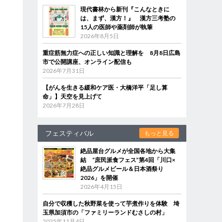
現代書林から新刊『こんなときに
は、まず、漢方！』 漢方三考塾の
15人の医師や薬剤師が執筆
2026年8月5日
重症筋無力症への正しい知識と理解を 8月8日広島
市で公開講座、オンライン配信も
2026年7月31日
【がんを生きる緩和ケア医・大橋洋平「足し算
命」】天空を見上げて
2026年7月28日
フェスティバル
もっと見る
絶品屋台グルメが全国各地から大集
結 “庶民派食フェス”第4回「川口×
絶品グルメビール＆日本酒祭り
2026」を開催
2026年4月15日
自分で収穫した秋野菜を使って芋煮作りを体験 埼
玉県加須市の「ファミリーランドむさしの村」
2025年11月4日