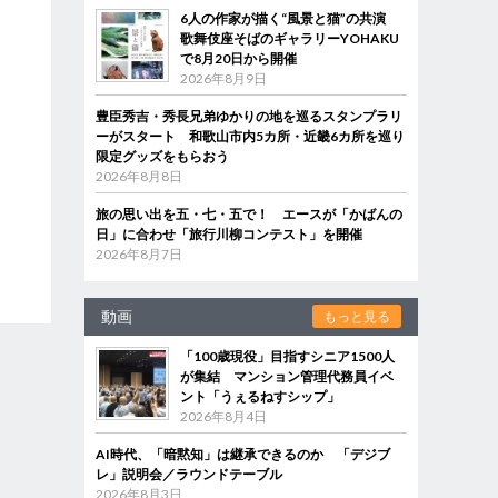
6人の作家が描く“風景と猫”の共演
歌舞伎座そばのギャラリーYOHAKU
で8月20日から開催
2026年8月9日
豊臣秀吉・秀長兄弟ゆかりの地を巡るスタンプラリ
ーがスタート 和歌山市内5カ所・近畿6カ所を巡り
限定グッズをもらおう
2026年8月8日
旅の思い出を五・七・五で！ エースが「かばんの
日」に合わせ「旅行川柳コンテスト」を開催
2026年8月7日
動画
もっと見る
「100歳現役」目指すシニア1500人
が集結 マンション管理代務員イベ
ント「うぇるねすシップ」
2026年8月4日
AI時代、「暗黙知」は継承できるのか 「デジブ
レ」説明会／ラウンドテーブル
2026年8月3日