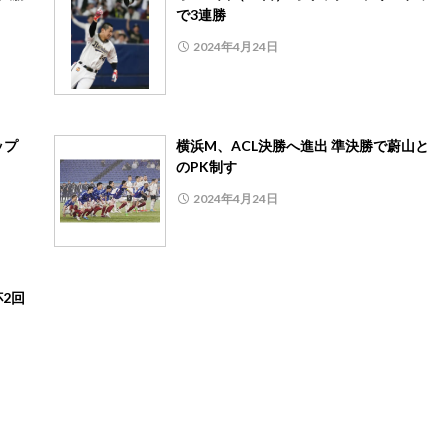
で3連勝
2024年4月24日
ップ
横浜M、ACL決勝へ進出 準決勝で蔚山と
のPK制す
2024年4月24日
杯2回