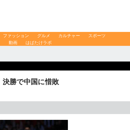
ファッション
グルメ
カルチャー
スポーツ
ス
動画
はばたけラボ
 決勝で中国に惜敗