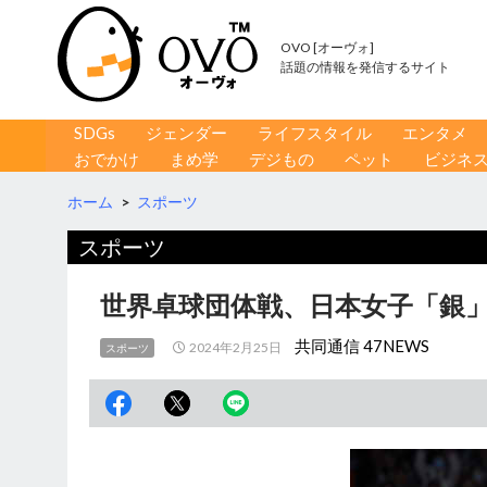
OVO [オーヴォ]
話題の情報を発信するサイト
コンテンツへ移動
検
SDGs
ジェンダー
ライフスタイル
エンタメ
索
おでかけ
まめ学
デジもの
ペット
ビジネ
ホーム
>
スポーツ
スポーツ
世界卓球団体戦、日本女子「銀」
共同通信 47NEWS
2024年2月25日
スポーツ