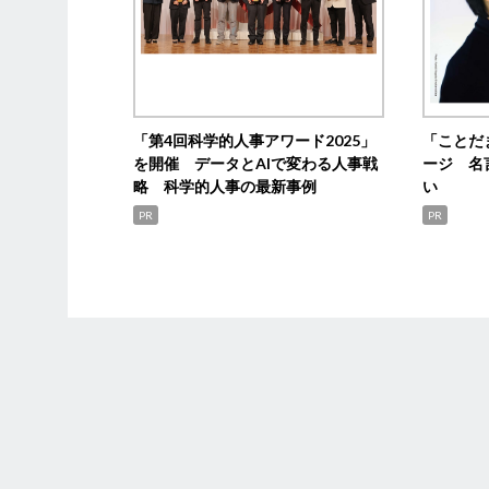
「第4回科学的人事アワード2025」
「ことだ
を開催 データとAIで変わる人事戦
ージ 名
略 科学的人事の最新事例
い
PR
PR