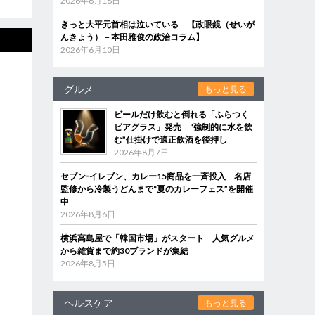
2026年6月18日
きっと大平元首相は泣いている 【政眼鏡（せいが
んきょう）－本田雅俊の政治コラム】
2026年6月10日
グルメ
もっと見る
ビールだけ飲むと倒れる「ふらつく
ビアグラス」発売 “強制的に水を飲
む”仕掛けで適正飲酒を後押し
2026年8月7日
セブン‐イレブン、カレー15商品を一斉投入 名店
監修から冷製うどんまで“夏のカレーフェス”を開催
中
2026年8月6日
横浜高島屋で「韓国市場」がスタート 人気グルメ
から雑貨まで約30ブランドが集結
2026年8月5日
ヘルスケア
もっと見る