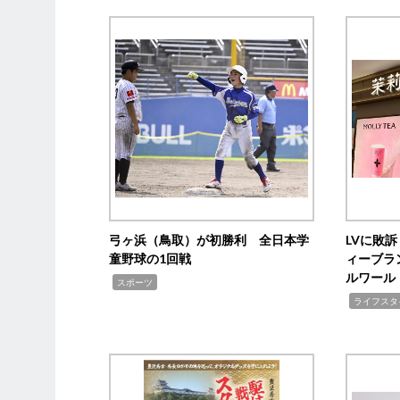
弓ヶ浜（鳥取）が初勝利 全日本学
LVに敗
童野球の1回戦
ィーブラ
ルワール
,
スポーツ
,
ライフスタ