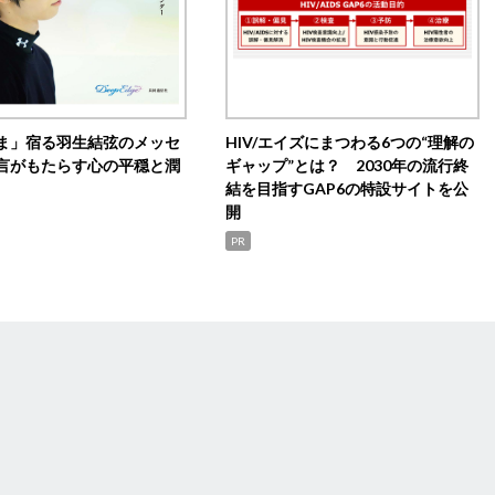
ま」宿る羽生結弦のメッセ
HIV/エイズにまつわる6つの“理解の
言がもたらす心の平穏と潤
ギャップ”とは？ 2030年の流行終
結を目指すGAP6の特設サイトを公
開
PR