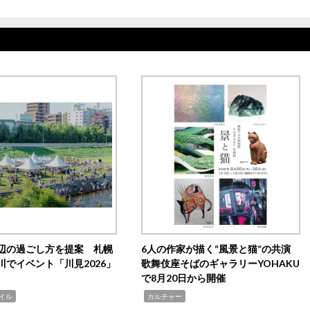
辺の過ごし方を提案 札幌
6人の作家が描く“風景と猫”の共演
川でイベント「川見2026」
歌舞伎座そばのギャラリーYOHAKU
で8月20日から開催
,
イル
カルチャー