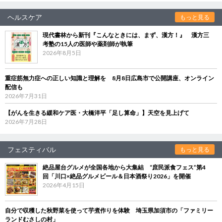
ヘルスケア
もっと見る
現代書林から新刊『こんなときには、まず、漢方！』 漢方三
考塾の15人の医師や薬剤師が執筆
2026年8月5日
重症筋無力症への正しい知識と理解を 8月8日広島市で公開講座、オンライン
配信も
2026年7月31日
【がんを生きる緩和ケア医・大橋洋平「足し算命」】天空を見上げて
2026年7月28日
フェスティバル
もっと見る
絶品屋台グルメが全国各地から大集結 “庶民派食フェス”第4
回「川口×絶品グルメビール＆日本酒祭り2026」を開催
2026年4月15日
自分で収穫した秋野菜を使って芋煮作りを体験 埼玉県加須市の「ファミリー
ランドむさしの村」