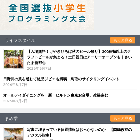
ライフスタイル
もっと見る
【入場無料！けやきひろば秋のビール祭り】300種類以上のク
ラフトビールが集まる！土日祝日はアーリーオープンも｜さい
たま新都心
2026年8月7日
日野川の風を感じて絶品ジビエも満喫 鳥取のサイクリングイベント
2026年8月7日
オールデイダイニングを一新 ヒルトン東京お台場、改装進む
2026年8月7日
まめ学
もっと見る
写真に埋まっている位置情報はおっかないのか 【岡嶋教授の
デジタル指南】