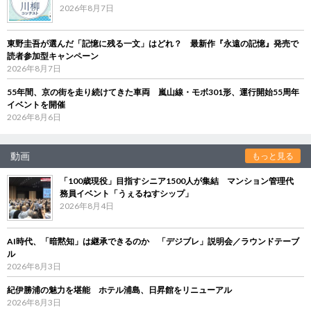
2026年8月7日
東野圭吾が選んだ「記憶に残る一文」はどれ？ 最新作『永遠の記憶』発売で
読者参加型キャンペーン
2026年8月7日
55年間、京の街を走り続けてきた車両 嵐山線・モボ301形、運行開始55周年
イベントを開催
2026年8月6日
動画
もっと見る
「100歳現役」目指すシニア1500人が集結 マンション管理代
務員イベント「うぇるねすシップ」
2026年8月4日
AI時代、「暗黙知」は継承できるのか 「デジブレ」説明会／ラウンドテーブ
ル
2026年8月3日
紀伊勝浦の魅力を堪能 ホテル浦島、日昇館をリニューアル
2026年8月3日