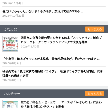
2025年11月4日
春だけじゃもったいないさくらの名所、加治川で秋のマルシェ
2025年10月23日
ふむふむ
もっと見る
四日市の公害克服の歴史を伝える絵本『スモックリン』制作プ
ロジェクト クラウドファンディングで支援を募集
2026年8月5日
「中東発」値上げラッシュが本格化 飲食料品値上げ、約3年ぶりの多さに
2026年8月4日
物価高でも「夏は家族で長距離ドライブ」 宿泊ドライブ予算4万円超、渋滞・
猛暑への備えも必須
2026年8月3日
カルチャー
もっと見る
旅の思い出を五・七・五で！ エースが「かばんの日」に合わ
せ「旅行川柳コンテスト」を開催