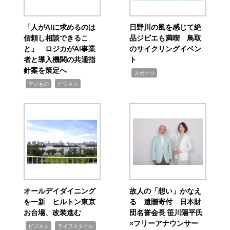
「人がAIに求めるのは
日野川の風を感じて絶
信頼し相談できるこ
品ジビエも満喫 鳥取
と」 ロジカがAI事業
のサイクリングイベン
者と導入機関の共通指
ト
針案を策定へ
,
スポーツ
,
,
デジもの
ビジネス
オールデイダイニング
故人の「想い」かなえ
を一新 ヒルトン東京
る 遺贈寄付 日本財
お台場、改装進む
団名誉会長 笹川陽平氏
×フリーアナウンサー
,
,
ビジネス
ライフスタイル