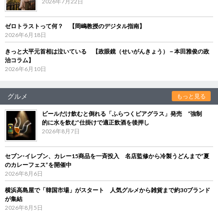
2026年7月22日
ゼロトラストって何？ 【岡嶋教授のデジタル指南】
2026年6月18日
きっと大平元首相は泣いている 【政眼鏡（せいがんきょう）－本田雅俊の政
治コラム】
2026年6月10日
グルメ
もっと見る
ビールだけ飲むと倒れる「ふらつくビアグラス」発売 “強制
的に水を飲む”仕掛けで適正飲酒を後押し
2026年8月7日
セブン‐イレブン、カレー15商品を一斉投入 名店監修から冷製うどんまで“夏
のカレーフェス”を開催中
2026年8月6日
横浜高島屋で「韓国市場」がスタート 人気グルメから雑貨まで約30ブランド
が集結
2026年8月5日