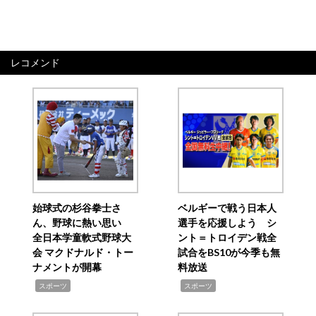
レコメンド
始球式の杉谷拳士さ
ベルギーで戦う日本人
ん、野球に熱い思い
選手を応援しよう シ
全日本学童軟式野球大
ント＝トロイデン戦全
会 マクドナルド・トー
試合をBS10が今季も無
ナメントが開幕
料放送
,
,
スポーツ
スポーツ