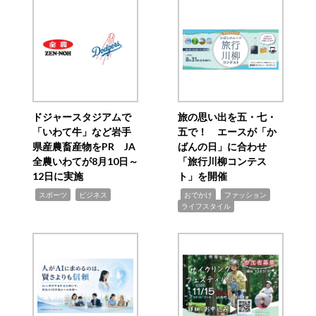
ドジャースタジアムで
旅の思い出を五・七・
「いわて牛」など岩手
五で！ エースが「か
県産農畜産物をPR JA
ばんの日」に合わせ
全農いわてが8月10日～
「旅行川柳コンテス
12日に実施
ト」を開催
,
,
,
,
,
スポーツ
ビジネス
おでかけ
ファッション
ライフスタイル