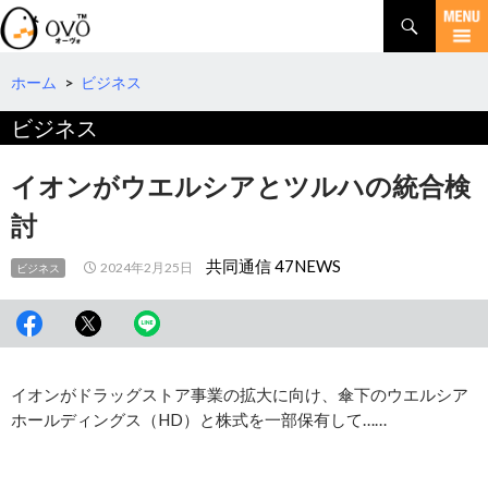
検
索
コ
ン
テ
ホーム
>
ビジネス
ン
ビジネス
ツ
へ
移
イオンがウエルシアとツルハの統合検
動
討
共同通信 47NEWS
2024年2月25日
ビジネス
イオンがドラッグストア事業の拡大に向け、傘下のウエルシア
ホールディングス（HD）と株式を一部保有して……