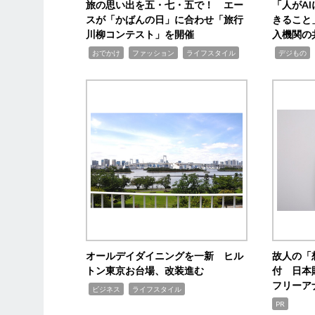
旅の思い出を五・七・五で！ エー
「人がA
スが「かばんの日」に合わせ「旅行
きること
川柳コンテスト」を開催
入機関の
,
,
,
,
,
おでかけ
ファッション
ライフスタイル
デジもの
オールデイダイニングを一新 ヒル
故人の「
トン東京お台場、改装進む
付 日本
フリーア
,
,
ビジネス
ライフスタイル
PR