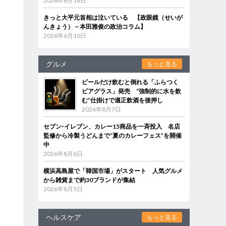
2026年6月18日
きっと大平元首相は泣いている 【政眼鏡（せいが
んきょう）－本田雅俊の政治コラム】
2026年6月10日
グルメ
もっと見る
ビールだけ飲むと倒れる「ふらつく
ビアグラス」発売 “強制的に水を飲
む”仕掛けで適正飲酒を後押し
2026年8月7日
セブン‐イレブン、カレー15商品を一斉投入 名店
監修から冷製うどんまで“夏のカレーフェス”を開催
中
2026年8月6日
横浜高島屋で「韓国市場」がスタート 人気グルメ
から雑貨まで約30ブランドが集結
2026年8月5日
ヘルスケア
もっと見る