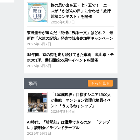
旅の思い出を五・七・五で！ エー
スが「かばんの日」に合わせ「旅行
川柳コンテスト」を開催
2026年8月7日
東野圭吾が選んだ「記憶に残る一文」はどれ？ 最
新作『永遠の記憶』発売で読者参加型キャンペーン
2026年8月7日
55年間、京の街を走り続けてきた車両 嵐山線・モ
ボ301形、運行開始55周年イベントを開催
2026年8月6日
動画
もっと見る
「100歳現役」目指すシニア1500人
が集結 マンション管理代務員イベ
ント「うぇるねすシップ」
2026年8月4日
AI時代、「暗黙知」は継承できるのか 「デジブ
レ」説明会／ラウンドテーブル
2026年8月3日