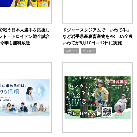
で戦う日本人選手を応援し
ドジャースタジアムで「いわて牛」
ント＝トロイデン戦全試合
など岩手県産農畜産物をPR JA全農
0が今季も無料放送
いわてが8月10日～12日に実施
,
,
スポーツ
ビジネス