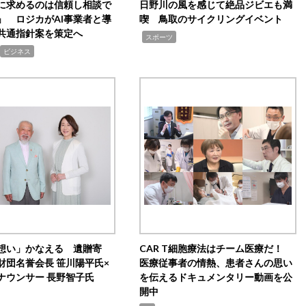
Iに求めるのは信頼し相談で
日野川の風を感じて絶品ジビエも満
」 ロジカがAI事業者と導
喫 鳥取のサイクリングイベント
共通指針案を策定へ
,
スポーツ
ビジネス
想い」かなえる 遺贈寄
CAR T細胞療法はチーム医療だ！
財団名誉会長 笹川陽平氏×
医療従事者の情熱、患者さんの思い
ナウンサー 長野智子氏
を伝えるドキュメンタリー動画を公
開中