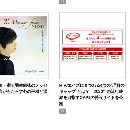
PR
ま」宿る羽生結弦のメッセ
HIV/エイズにまつわる6つの“理解の
言がもたらす心の平穏と潤
ギャップ”とは？ 2030年の流行終
結を目指すGAP6の特設サイトを公
開
PR