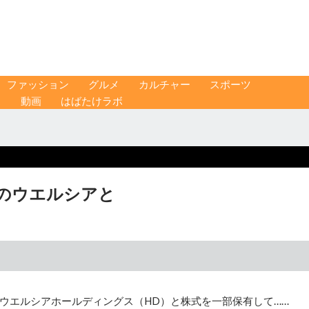
ファッション
グルメ
カルチャー
スポーツ
ス
動画
はばたけラボ
下のウエルシアと
ウエルシアホールディングス（HD）と株式を一部保有して……