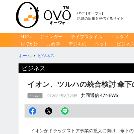
OVO [オーヴォ]
話題の情報を発信するサイト
コンテンツへ移動
検
SDGs
ジェンダー
ライフスタイル
エンタメ
索
おでかけ
まめ学
デジもの
ペット
ビジネ
ホーム
>
ビジネス
ビジネス
イオン、ツルハの統合検討 傘
共同通信 47NEWS
2024年2月25日
ビジネス
イオンがドラッグストア事業の拡大に向け、傘下の