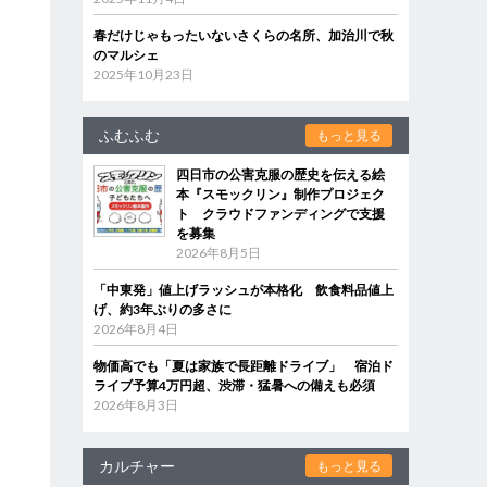
春だけじゃもったいないさくらの名所、加治川で秋
のマルシェ
2025年10月23日
ふむふむ
もっと見る
四日市の公害克服の歴史を伝える絵
本『スモックリン』制作プロジェク
ト クラウドファンディングで支援
を募集
2026年8月5日
「中東発」値上げラッシュが本格化 飲食料品値上
げ、約3年ぶりの多さに
2026年8月4日
物価高でも「夏は家族で長距離ドライブ」 宿泊ド
ライブ予算4万円超、渋滞・猛暑への備えも必須
2026年8月3日
カルチャー
もっと見る