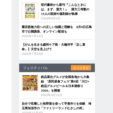
現代書林から新刊『こんなときに
は、まず、漢方！』 漢方三考塾の
15人の医師や薬剤師が執筆
2026年8月5日
重症筋無力症への正しい知識と理解を 8月8日広島
市で公開講座、オンライン配信も
2026年7月31日
【がんを生きる緩和ケア医・大橋洋平「足し算
命」】天空を見上げて
2026年7月28日
フェスティバル
もっと見る
絶品屋台グルメが全国各地から大集
結 “庶民派食フェス”第4回「川口×
絶品グルメビール＆日本酒祭り
2026」を開催
2026年4月15日
自分で収穫した秋野菜を使って芋煮作りを体験 埼
玉県加須市の「ファミリーランドむさしの村」
2025年11月4日