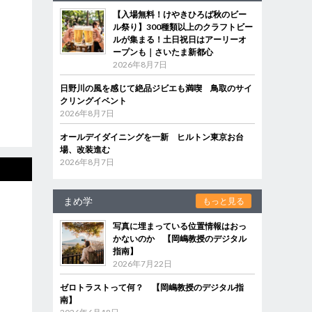
【入場無料！けやきひろば秋のビー
ル祭り】300種類以上のクラフトビー
ルが集まる！土日祝日はアーリーオ
ープンも｜さいたま新都心
2026年8月7日
日野川の風を感じて絶品ジビエも満喫 鳥取のサイ
クリングイベント
2026年8月7日
オールデイダイニングを一新 ヒルトン東京お台
場、改装進む
2026年8月7日
まめ学
もっと見る
写真に埋まっている位置情報はおっ
かないのか 【岡嶋教授のデジタル
指南】
2026年7月22日
ゼロトラストって何？ 【岡嶋教授のデジタル指
南】