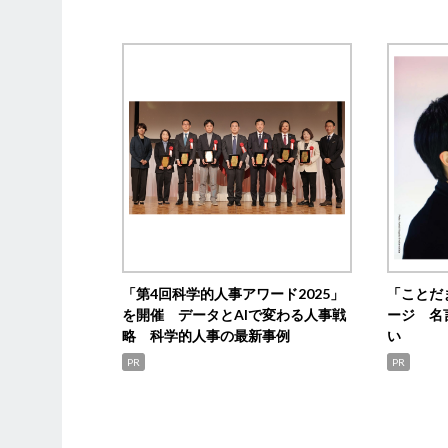
「第4回科学的人事アワード2025」
「ことだ
を開催 データとAIで変わる人事戦
ージ 名
略 科学的人事の最新事例
い
PR
PR