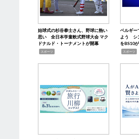
始球式の杉谷拳士さん、野球に熱い
ベルギー
思い 全日本学童軟式野球大会 マク
よう シ
ドナルド・トーナメントが開幕
をBS1
,
,
スポーツ
スポーツ