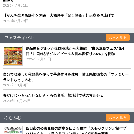
2026年7月31日
【がんを生きる緩和ケア医・大橋洋平「足し算命」】天空を見上げて
2026年7月28日
フェスティバル
もっと見る
絶品屋台グルメが全国各地から大集結 “庶民派食フェス”第4
回「川口×絶品グルメビール＆日本酒祭り2026」を開催
2026年4月15日
自分で収穫した秋野菜を使って芋煮作りを体験 埼玉県加須市の「ファミリー
ランドむさしの村」
2025年11月4日
春だけじゃもったいないさくらの名所、加治川で秋のマルシェ
2025年10月23日
ふむふむ
もっと見る
四日市の公害克服の歴史を伝える絵本『スモックリン』制作プ
ロジェクト クラウドファンディングで支援を募集