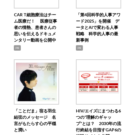
CAR T細胞療法はチー
「第4回科学的人事アワ
ム医療だ！ 医療従事
ード2025」を開催 デ
者の情熱、患者さんの
ータとAIで変わる人事
思いを伝えるドキュメ
戦略 科学的人事の最
ンタリー動画を公開中
新事例
PR
PR
「ことだま」宿る羽生
HIV/エイズにまつわる6
結弦のメッセージ 名
つの“理解のギャッ
言がもたらす心の平穏
プ”とは？ 2030年の流
と潤い
行終結を目指すGAP6の