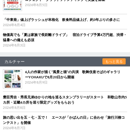
2026年8月5日
「中東発」値上げラッシュが本格化 飲食料品値上げ、約3年ぶりの多さに
2026年8月4日
物価高でも「夏は家族で長距離ドライブ」 宿泊ドライブ予算4万円超、渋滞・
猛暑への備えも必須
2026年8月3日
カルチャー
もっと見る
6人の作家が描く“風景と猫”の共演 歌舞伎座そばのギャラリ
ーYOHAKUで8月20日から開催
2026年8月9日
豊臣秀吉・秀長兄弟ゆかりの地を巡るスタンプラリーがスタート 和歌山市内5
カ所・近畿6カ所を巡り限定グッズをもらおう
2026年8月8日
旅の思い出を五・七・五で！ エースが「かばんの日」に合わせ「旅行川柳コ
ンテスト」を開催
2026年8月7日