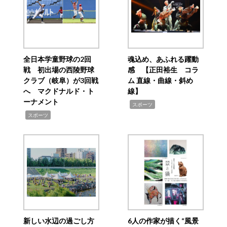
全日本学童野球の2回
魂込め、あふれる躍動
戦 初出場の西陵野球
感 【正田裕生 コラ
クラブ（岐阜）が3回戦
ム 直線・曲線・斜め
へ マクドナルド・ト
線】
ーナメント
,
スポーツ
,
スポーツ
新しい水辺の過ごし方
6人の作家が描く“風景