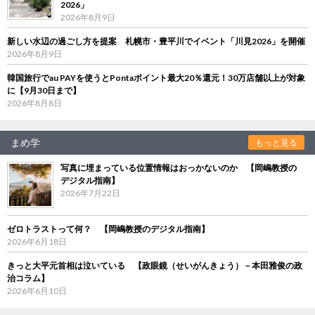
2026」
2026年8月9日
新しい水辺の過ごし方を提案 札幌市・豊平川でイベント「川見2026」を開催
2026年8月9日
韓国旅行でau PAYを使うとPontaポイント最大20％還元！30万店舗以上が対象
に【9月30日まで】
2026年8月8日
まめ学
もっと見る
写真に埋まっている位置情報はおっかないのか 【岡嶋教授の
デジタル指南】
2026年7月22日
ゼロトラストって何？ 【岡嶋教授のデジタル指南】
2026年6月18日
きっと大平元首相は泣いている 【政眼鏡（せいがんきょう）－本田雅俊の政
治コラム】
2026年6月10日