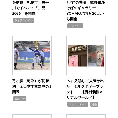
を提案 札幌市・豊平
と猫”の共演 歌舞伎座
川でイベント「川見
そばのギャラリー
2026」を開催
YOHAKUで8月20日か
ら開催
,
ライフスタイル
,
カルチャー
弓ヶ浜（鳥取）が初勝
LVに敗訴して人気が出
利 全日本学童野球の1
た ミルクティーブラ
回戦
ンド 【野村義樹✕
リアルワールド】
,
スポーツ
,
,
ライフスタイル
社会