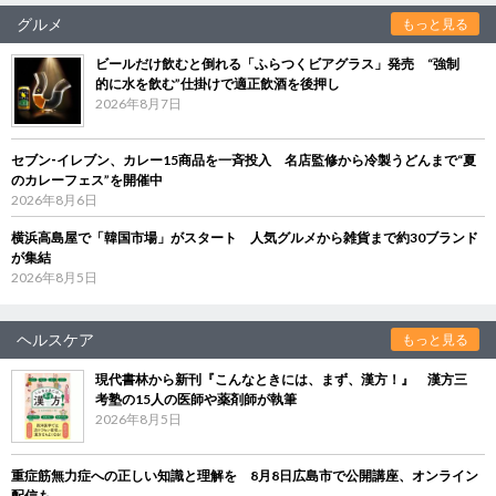
グルメ
もっと見る
ビールだけ飲むと倒れる「ふらつくビアグラス」発売 “強制
的に水を飲む”仕掛けで適正飲酒を後押し
2026年8月7日
セブン‐イレブン、カレー15商品を一斉投入 名店監修から冷製うどんまで“夏
のカレーフェス”を開催中
2026年8月6日
横浜高島屋で「韓国市場」がスタート 人気グルメから雑貨まで約30ブランド
が集結
2026年8月5日
ヘルスケア
もっと見る
現代書林から新刊『こんなときには、まず、漢方！』 漢方三
考塾の15人の医師や薬剤師が執筆
2026年8月5日
重症筋無力症への正しい知識と理解を 8月8日広島市で公開講座、オンライン
配信も