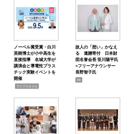
ノーベル賞受賞・白川
故人の「想い」かなえ
英樹博士が小中高生を
る 遺贈寄付 日本財
直接指導 名城大学が
団名誉会長 笹川陽平氏
講演会と導電性プラス
×フリーアナウンサー
チック実験イベントを
長野智子氏
開催
PR
,
ライフスタイル