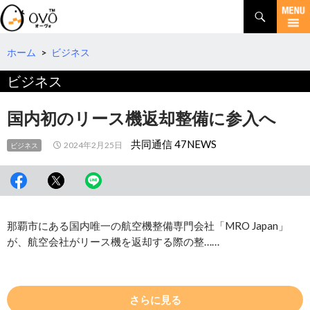
検
索
コ
ン
テ
ホーム
>
ビジネス
ン
ビジネス
ツ
へ
移
国内初のリース機返却整備に参入へ
動
共同通信 47NEWS
2024年2月25日
ビジネス
那覇市にある国内唯一の航空機整備専門会社「MRO Japan」
が、航空会社がリース機を返却する際の整……
さらに見る