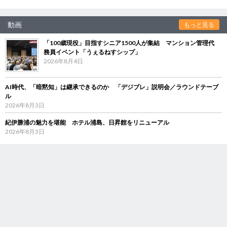
動画
もっと見る
「100歳現役」目指すシニア1500人が集結 マンション管理代
務員イベント「うぇるねすシップ」
2026年8月4日
AI時代、「暗黙知」は継承できるのか 「デジブレ」説明会／ラウンドテーブ
ル
2026年8月3日
紀伊勝浦の魅力を堪能 ホテル浦島、日昇館をリニューアル
2026年8月3日