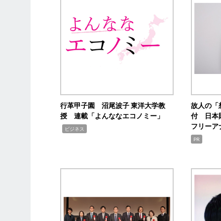
行革甲子園 沼尾波子 東洋大学教
故人の「
授 連載「よんななエコノミー」
付 日本
フリーア
,
ビジネス
PR