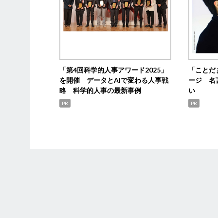
「第4回科学的人事アワード2025」
「ことだ
を開催 データとAIで変わる人事戦
ージ 名
略 科学的人事の最新事例
い
PR
PR