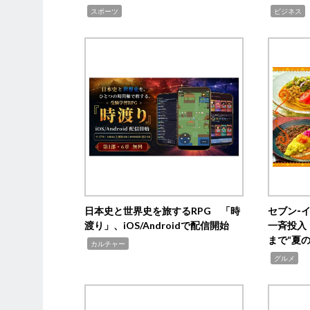
,
,
,
スポーツ
ビジネス
日本史と世界史を旅するRPG 「時
セブン‐
渡り」、iOS/Androidで配信開始
一斉投入
まで“夏
,
カルチャー
,
グルメ