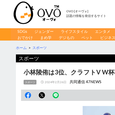
OVO [オーヴォ]
話題の情報を発信するサイト
コンテンツへ移動
検
SDGs
ジェンダー
ライフスタイル
エンタメ
索
おでかけ
まめ学
デジもの
ペット
ビジネ
ホーム
>
スポーツ
スポーツ
小林陵侑は3位、クラフトV W杯
共同通信 47NEWS
2024年2月26日
スポーツ