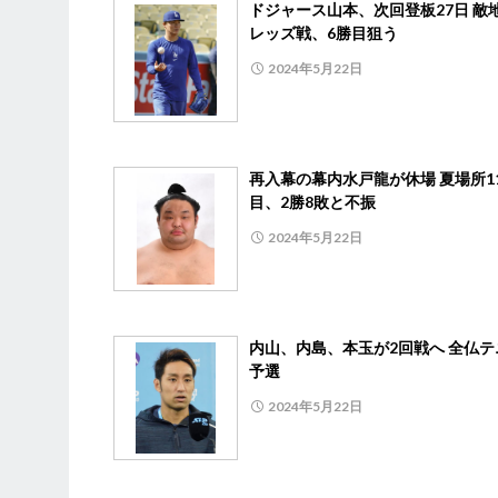
ドジャース山本、次回登板27日 敵
レッズ戦、6勝目狙う
2024年5月22日
再入幕の幕内水戸龍が休場 夏場所1
目、2勝8敗と不振
2024年5月22日
内山、内島、本玉が2回戦へ 全仏テ
予選
2024年5月22日