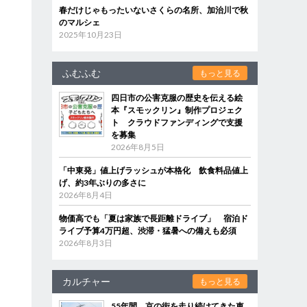
春だけじゃもったいないさくらの名所、加治川で秋
のマルシェ
2025年10月23日
ふむふむ
もっと見る
四日市の公害克服の歴史を伝える絵
本『スモックリン』制作プロジェク
ト クラウドファンディングで支援
を募集
2026年8月5日
「中東発」値上げラッシュが本格化 飲食料品値上
げ、約3年ぶりの多さに
2026年8月4日
物価高でも「夏は家族で長距離ドライブ」 宿泊ド
ライブ予算4万円超、渋滞・猛暑への備えも必須
2026年8月3日
カルチャー
もっと見る
55年間、京の街を走り続けてきた車