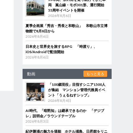
両 嵐山線・モボ301形、運行開始
55周年イベントを開催
2026年8月6日
夏季企画展「秀吉・秀長と和歌山」 和歌山市立博
物館で8月8日から
2026年8月6日
日本史と世界史を旅するRPG 「時渡り」、
iOS/Androidで配信開始
2026年8月6日
動画
もっと見る
「100歳現役」目指すシニア1500人
が集結 マンション管理代務員イベ
ント「うぇるねすシップ」
2026年8月4日
AI時代、「暗黙知」は継承できるのか 「デジブ
レ」説明会／ラウンドテーブル
2026年8月3日
紀伊勝浦の魅力を堪能 ホテル浦島、日昇館をリニ