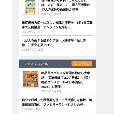
現代書林から新刊『こんなときに
は、まず、漢方！』 漢方三考塾の
15人の医師や薬剤師が執筆
2026年8月5日
重症筋無力症への正しい知識と理解を 8月8日広島
市で公開講座、オンライン配信も
2026年7月31日
【がんを生きる緩和ケア医・大橋洋平「足し算
命」】天空を見上げて
2026年7月28日
フェスティバル
もっと見る
絶品屋台グルメが全国各地から大集
結 “庶民派食フェス”第4回「川口×
絶品グルメビール＆日本酒祭り
2026」を開催
2026年4月15日
自分で収穫した秋野菜を使って芋煮作りを体験 埼
玉県加須市の「ファミリーランドむさしの村」
2025年11月4日