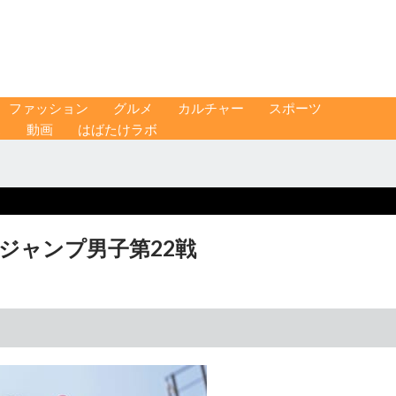
ファッション
グルメ
カルチャー
スポーツ
ス
動画
はばたけラボ
ジャンプ男子第22戦