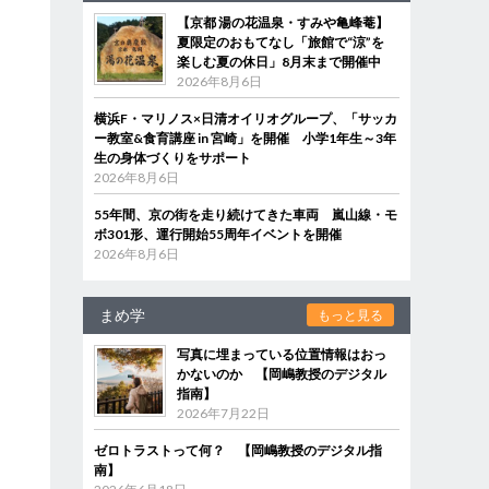
【京都 湯の花温泉・すみや亀峰菴】
夏限定のおもてなし「旅館で“涼”を
楽しむ夏の休日」8月末まで開催中
2026年8月6日
横浜F・マリノス×日清オイリオグループ、「サッカ
ー教室&食育講座 in 宮崎」を開催 小学1年生～3年
生の身体づくりをサポート
2026年8月6日
55年間、京の街を走り続けてきた車両 嵐山線・モ
ボ301形、運行開始55周年イベントを開催
2026年8月6日
まめ学
もっと見る
写真に埋まっている位置情報はおっ
かないのか 【岡嶋教授のデジタル
指南】
2026年7月22日
ゼロトラストって何？ 【岡嶋教授のデジタル指
南】