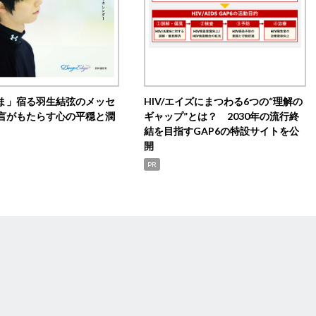
ま」宿る羽生結弦のメッセ
HIV/エイズにまつわる6つの“理解の
言がもたらす心の平穏と潤
ギャップ”とは？ 2030年の流行終
結を目指すGAP6の特設サイトを公
開
PR