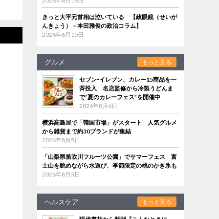
2026年6月18日
きっと大平元首相は泣いている 【政眼鏡（せいが
んきょう）－本田雅俊の政治コラム】
2026年6月10日
グルメ
もっと見る
セブン‐イレブン、カレー15商品を一
斉投入 名店監修から冷製うどんま
で“夏のカレーフェス”を開催中
2026年8月6日
横浜高島屋で「韓国市場」がスタート 人気グルメ
から雑貨まで約30ブランドが集結
2026年8月5日
「山梨県笛吹川フルーツ公園」でサマーフェス 富
士山を眺めながら水遊び、季節限定の桃のかき氷も
2026年8月3日
ヘルスケア
もっと見る