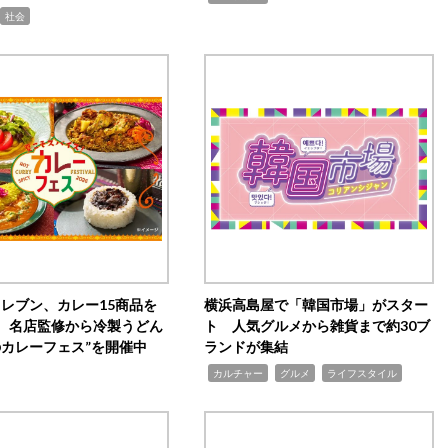
社会
イレブン、カレー15商品を
横浜高島屋で「韓国市場」がスター
 名店監修から冷製うどん
ト 人気グルメから雑貨まで約30ブ
のカレーフェス”を開催中
ランドが集結
,
,
,
カルチャー
グルメ
ライフスタイル