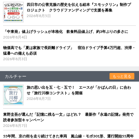
四日市の公害克服の歴史を伝える絵本『スモックリン』制作プ
ロジェクト クラウドファンディングで支援を募集
2026年8月5日
「中東発」値上げラッシュが本格化 飲食料品値上げ、約3年ぶりの多さに
2026年8月4日
物価高でも「夏は家族で長距離ドライブ」 宿泊ドライブ予算4万円超、渋滞・
猛暑への備えも必須
2026年8月3日
カルチャー
もっと見る
旅の思い出を五・七・五で！ エースが「かばんの日」に合わ
せ「旅行川柳コンテスト」を開催
2026年8月7日
東野圭吾が選んだ「記憶に残る一文」はどれ？ 最新作『永遠の記憶』発売で
読者参加型キャンペーン
2026年8月7日
55年間、京の街を走り続けてきた車両 嵐山線・モボ301形、運行開始55周年