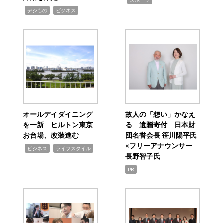
スポーツ
,
,
デジもの
ビジネス
オールデイダイニング
故人の「想い」かなえ
を一新 ヒルトン東京
る 遺贈寄付 日本財
お台場、改装進む
団名誉会長 笹川陽平氏
×フリーアナウンサー
,
,
ビジネス
ライフスタイル
長野智子氏
PR