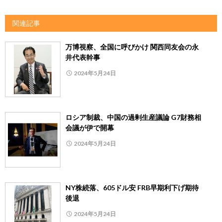
関連記事
万博視察、全国に呼びかけ 関西同友会の永
井代表幹事
2024年5月24日
ロシア制裁、中国の過剰生産議論 G7財務相
会議が伊で開幕
2024年5月24日
NY株続落、605ドル安 FRB早期利下げ期待
後退
2024年5月24日