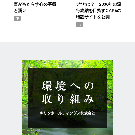
言がもたらす心の平穏
プ”とは？ 2030年の流
と潤い
行終結を目指すGAP6の
特設サイトを公開
PR
PR