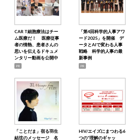
CAR T細胞療法はチー
「第4回科学的人事アワ
ム医療だ！ 医療従事
ード2025」を開催 デ
者の情熱、患者さんの
ータとAIで変わる人事
思いを伝えるドキュメ
戦略 科学的人事の最
ンタリー動画を公開中
新事例
PR
PR
「ことだま」宿る羽生
HIV/エイズにまつわる6
結弦のメッセージ 名
つの“理解のギャッ