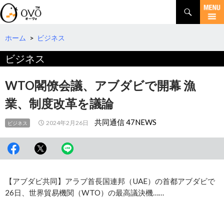
検
索
コ
ン
テ
ホーム
>
ビジネス
ン
ビジネス
ツ
へ
移
WTO閣僚会議、アブダビで開幕 漁
動
業、制度改革を議論
共同通信 47NEWS
2024年2月26日
ビジネス
【アブダビ共同】アラブ首長国連邦（UAE）の首都アブダビで
26日、世界貿易機関（WTO）の最高議決機……