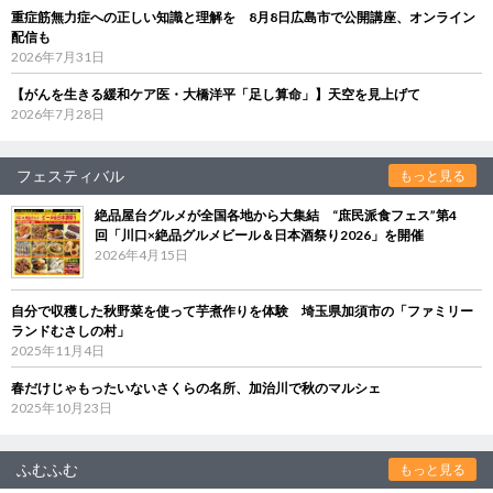
重症筋無力症への正しい知識と理解を 8月8日広島市で公開講座、オンライン
配信も
2026年7月31日
【がんを生きる緩和ケア医・大橋洋平「足し算命」】天空を見上げて
2026年7月28日
フェスティバル
もっと見る
絶品屋台グルメが全国各地から大集結 “庶民派食フェス”第4
回「川口×絶品グルメビール＆日本酒祭り2026」を開催
2026年4月15日
自分で収穫した秋野菜を使って芋煮作りを体験 埼玉県加須市の「ファミリー
ランドむさしの村」
2025年11月4日
春だけじゃもったいないさくらの名所、加治川で秋のマルシェ
2025年10月23日
ふむふむ
もっと見る