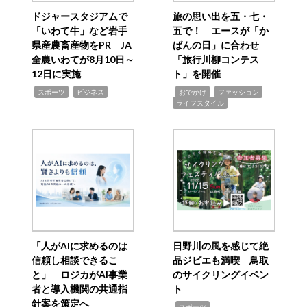
ドジャースタジアムで
旅の思い出を五・七・
「いわて牛」など岩手
五で！ エースが「か
県産農畜産物をPR JA
ばんの日」に合わせ
全農いわてが8月10日～
「旅行川柳コンテス
12日に実施
ト」を開催
,
,
,
,
,
スポーツ
ビジネス
おでかけ
ファッション
ライフスタイル
「人がAIに求めるのは
日野川の風を感じて絶
信頼し相談できるこ
品ジビエも満喫 鳥取
と」 ロジカがAI事業
のサイクリングイベン
者と導入機関の共通指
ト
針案を策定へ
,