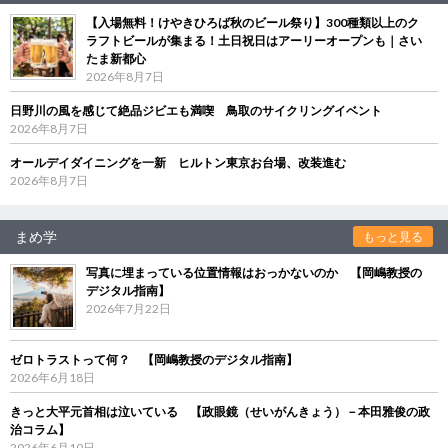
【入場無料！けやきひろば秋のビール祭り】300種類以上のク
ラフトビールが集まる！土日祝日はアーリーオープンも｜さい
たま新都心
2026年8月7日
日野川の風を感じて絶品ジビエも満喫 鳥取のサイクリングイベント
2026年8月7日
オールデイダイニングを一新 ヒルトン東京お台場、改装進む
2026年8月7日
まめ学
もっと見る
写真に埋まっている位置情報はおっかないのか 【岡嶋教授の
デジタル指南】
2026年7月22日
ゼロトラストって何？ 【岡嶋教授のデジタル指南】
2026年6月18日
きっと大平元首相は泣いている 【政眼鏡（せいがんきょう）－本田雅俊の政
治コラム】
2026年6月10日