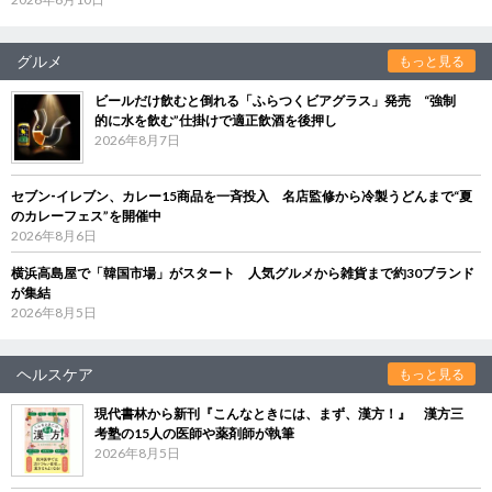
グルメ
もっと見る
ビールだけ飲むと倒れる「ふらつくビアグラス」発売 “強制
的に水を飲む”仕掛けで適正飲酒を後押し
2026年8月7日
セブン‐イレブン、カレー15商品を一斉投入 名店監修から冷製うどんまで“夏
のカレーフェス”を開催中
2026年8月6日
横浜高島屋で「韓国市場」がスタート 人気グルメから雑貨まで約30ブランド
が集結
2026年8月5日
ヘルスケア
もっと見る
現代書林から新刊『こんなときには、まず、漢方！』 漢方三
考塾の15人の医師や薬剤師が執筆
2026年8月5日