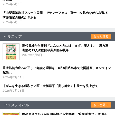
2026年8月5日
「山梨県笛吹川フルーツ公園」でサマーフェス 富士山を眺めながら水遊び、
季節限定の桃のかき氷も
2026年8月3日
ヘルスケア
もっと見る
現代書林から新刊『こんなときには、まず、漢方！』 漢方三
考塾の15人の医師や薬剤師が執筆
2026年8月5日
重症筋無力症への正しい知識と理解を 8月8日広島市で公開講座、オンライン
配信も
2026年7月31日
【がんを生きる緩和ケア医・大橋洋平「足し算命」】天空を見上げて
2026年7月28日
フェスティバル
もっと見る
絶品屋台グルメが全国各地から大集結 “庶民派食フェス”第4