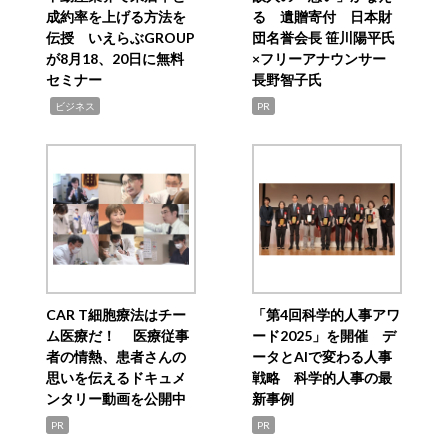
成約率を上げる方法を
る 遺贈寄付 日本財
伝授 いえらぶGROUP
団名誉会長 笹川陽平氏
が8月18、20日に無料
×フリーアナウンサー
セミナー
長野智子氏
,
ビジネス
PR
CAR T細胞療法はチー
「第4回科学的人事アワ
ム医療だ！ 医療従事
ード2025」を開催 デ
者の情熱、患者さんの
ータとAIで変わる人事
思いを伝えるドキュメ
戦略 科学的人事の最
ンタリー動画を公開中
新事例
PR
PR