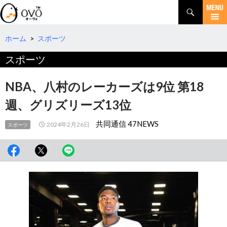
検
索
コ
ン
テ
ホーム
>
スポーツ
ン
スポーツ
ツ
へ
移
NBA、八村のレーカーズは9位 第18
動
週、グリズリーズ13位
共同通信 47NEWS
2024年2月26日
スポーツ