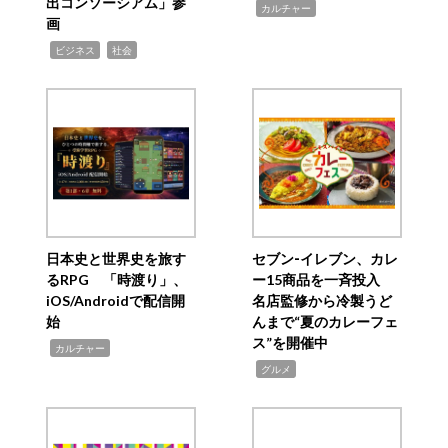
出コンソーシアム」参
,
カルチャー
画
,
,
ビジネス
社会
日本史と世界史を旅す
セブン‐イレブン、カレ
るRPG 「時渡り」、
ー15商品を一斉投入
iOS/Androidで配信開
名店監修から冷製うど
始
んまで“夏のカレーフェ
ス”を開催中
,
カルチャー
,
グルメ