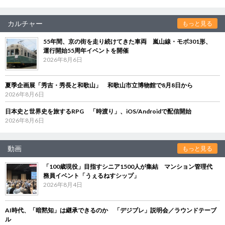
カルチャー
もっと見る
55年間、京の街を走り続けてきた車両 嵐山線・モボ301形、
運行開始55周年イベントを開催
2026年8月6日
夏季企画展「秀吉・秀長と和歌山」 和歌山市立博物館で8月8日から
2026年8月6日
日本史と世界史を旅するRPG 「時渡り」、iOS/Androidで配信開始
2026年8月6日
動画
もっと見る
「100歳現役」目指すシニア1500人が集結 マンション管理代
務員イベント「うぇるねすシップ」
2026年8月4日
AI時代、「暗黙知」は継承できるのか 「デジブレ」説明会／ラウンドテーブ
ル