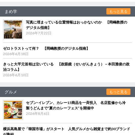
まめ学
もっと見る
写真に埋まっている位置情報はおっかないのか 【岡嶋教授の
デジタル指南】
2026年7月22日
ゼロトラストって何？ 【岡嶋教授のデジタル指南】
2026年6月18日
きっと大平元首相は泣いている 【政眼鏡（せいがんきょう）－本田雅俊の政
治コラム】
2026年6月10日
グルメ
もっと見る
セブン‐イレブン、カレー15商品を一斉投入 名店監修から冷
製うどんまで“夏のカレーフェス”を開催中
2026年8月6日
横浜高島屋で「韓国市場」がスタート 人気グルメから雑貨まで約30ブランド
が集結