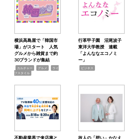
横浜高島屋で「韓国市
行革甲子園 沼尾波子
場」がスタート 人気
東洋大学教授 連載
グルメから雑貨まで約
「よんななエコノミ
30ブランドが集結
ー」
,
,
,
,
カルチャー
グルメ
ライ
ビジネス
フスタイル
不動産業界で来店率と
故人の「想い」かなえ