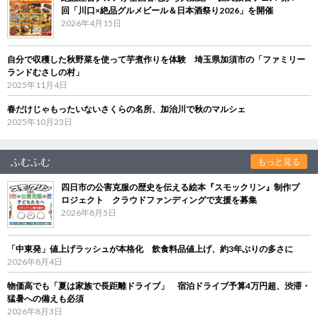
回「川口×絶品グルメビール＆日本酒祭り2026」を開催
2026年4月15日
自分で収穫した秋野菜を使って芋煮作りを体験 埼玉県加須市の「ファミリー
ランドむさしの村」
2025年11月4日
春だけじゃもったいないさくらの名所、加治川で秋のマルシェ
2025年10月23日
ふむふむ
もっと見る
四日市の公害克服の歴史を伝える絵本『スモックリン』制作プ
ロジェクト クラウドファンディングで支援を募集
2026年8月5日
「中東発」値上げラッシュが本格化 飲食料品値上げ、約3年ぶりの多さに
2026年8月4日
物価高でも「夏は家族で長距離ドライブ」 宿泊ドライブ予算4万円超、渋滞・
猛暑への備えも必須
2026年8月3日