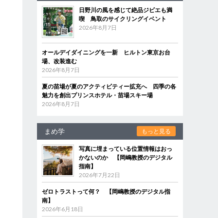
日野川の風を感じて絶品ジビエも満
喫 鳥取のサイクリングイベント
2026年8月7日
オールデイダイニングを一新 ヒルトン東京お台
場、改装進む
2026年8月7日
夏の苗場が夏のアクティビティー拡充へ 四季の各
魅力を創出プリンスホテル・苗場スキー場
2026年8月7日
まめ学
もっと見る
写真に埋まっている位置情報はおっ
かないのか 【岡嶋教授のデジタル
指南】
2026年7月22日
ゼロトラストって何？ 【岡嶋教授のデジタル指
南】
2026年6月18日