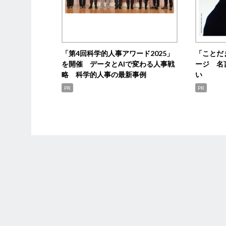
「第4回科学的人事アワード2025」
「ことだ
を開催 データとAIで変わる人事戦
ージ 名
略 科学的人事の最新事例
い
PR
PR