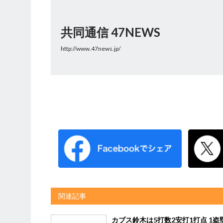
共同通信 47NEWS
http://www.47news.jp/
関連記事
カブス鈴木は5打数2安打1打点 1盗