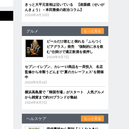
きっと大平元首相は泣いている 【政眼鏡（せいが
んきょう）－本田雅俊の政治コラム】
2026年6月10日
グルメ
もっと見る
ビールだけ飲むと倒れる「ふらつく
ビアグラス」発売 “強制的に水を飲
む”仕掛けで適正飲酒を後押し
2026年8月7日
セブン‐イレブン、カレー15商品を一斉投入 名店
監修から冷製うどんまで“夏のカレーフェス”を開催
中
2026年8月6日
横浜高島屋で「韓国市場」がスタート 人気グルメ
から雑貨まで約30ブランドが集結
2026年8月5日
ヘルスケア
もっと見る
現代書林から新刊『こんなときに