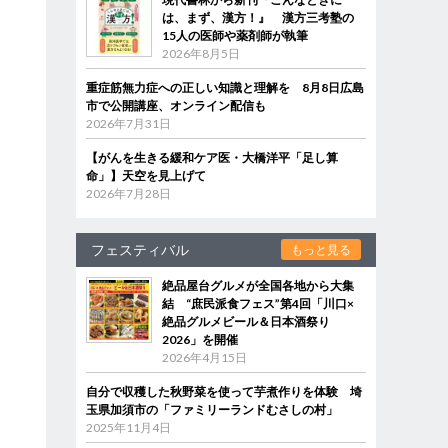
は、まず、漢方！』 漢方三考塾の
15人の医師や薬剤師が執筆
2026年8月5日
重症筋無力症への正しい知識と理解を 8月8日広島
市で公開講座、オンライン配信も
2026年7月31日
【がんを生きる緩和ケア医・大橋洋平「足し算
命」】天空を見上げて
2026年7月28日
フェスティバル
もっと見る
絶品屋台グルメが全国各地から大集
結 “庶民派食フェス”第4回「川口×
絶品グルメビール＆日本酒祭り
2026」を開催
2026年4月15日
自分で収穫した秋野菜を使って芋煮作りを体験 埼
玉県加須市の「ファミリーランドむさしの村」
2025年11月4日