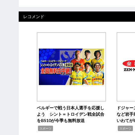
レコメンド
ベルギーで戦う日本人選手を応援し
ドジャー
よう シント＝トロイデン戦全試合
など岩手
をBS10が今季も無料放送
いわてが8
,
,
,
スポーツ
スポーツ