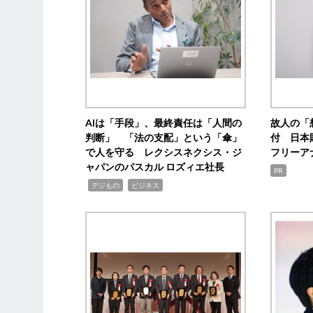
AIは「手段」、最終責任は「人間の
故人の「
判断」 「法の支配」という「傘」
付 日本
で人を守る レクシスネクシス・ジ
フリーア
ャパンのパスカル ロズィエ社長
PR
,
,
デジもの
ビジネス