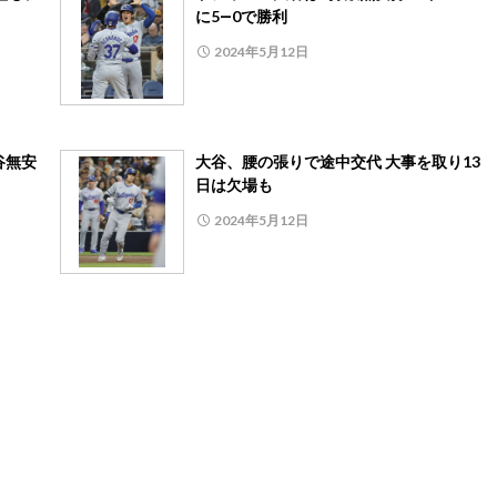
に5―0で勝利
2024年5月12日
谷無安
大谷、腰の張りで途中交代 大事を取り13
日は欠場も
2024年5月12日