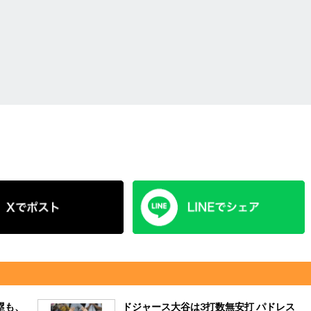
塁も、
ドジャース大谷は3打数無安打 パドレス