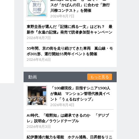
スが「かばんの日」に合わせ「旅行
川柳コンテスト」を開催
2026年8月7日
東野圭吾が選んだ「記憶に残る一文」はどれ？ 最
新作『永遠の記憶』発売で読者参加型キャンペーン
2026年8月7日
55年間、京の街を走り続けてきた車両 嵐山線・モ
ボ301形、運行開始55周年イベントを開催
2026年8月6日
動画
もっと見る
「100歳現役」目指すシニア1500人
が集結 マンション管理代務員イベ
ント「うぇるねすシップ」
2026年8月4日
AI時代、「暗黙知」は継承できるのか 「デジブ
レ」説明会／ラウンドテーブル
2026年8月3日
紀伊勝浦の魅力を堪能 ホテル浦島、日昇館をリニ