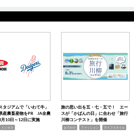
スタジアムで「いわて牛」
旅の思い出を五・七・五で！ エー
県産農畜産物をPR JA全農
スが「かばんの日」に合わせ「旅行
月10日～12日に実施
川柳コンテスト」を開催
,
,
,
ビジネス
おでかけ
ファッション
ライフスタイル