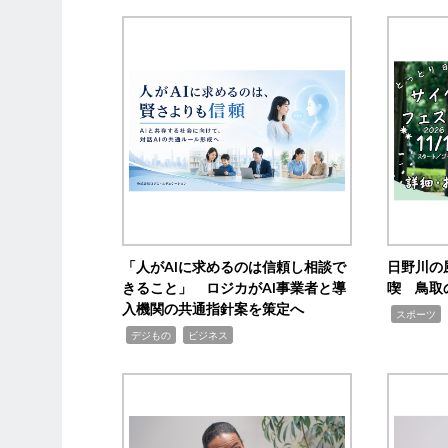
「人がAIに求めるのは信頼し相談で
日野川の
きること」 ロジカがAI事業者と導
喫 鳥取
入機関の共通指針案を策定へ
,
スポーツ
,
,
デジもの
ビジネス