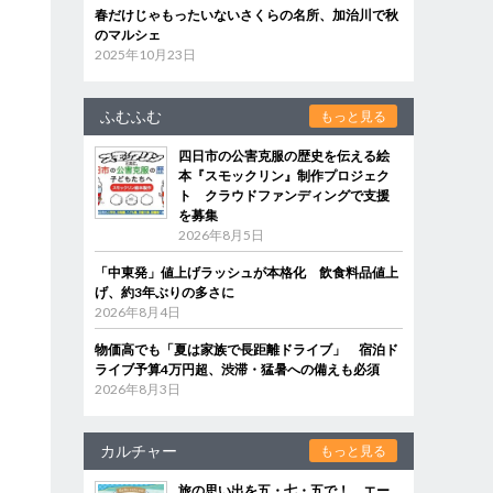
春だけじゃもったいないさくらの名所、加治川で秋
のマルシェ
2025年10月23日
ふむふむ
もっと見る
四日市の公害克服の歴史を伝える絵
本『スモックリン』制作プロジェク
ト クラウドファンディングで支援
を募集
2026年8月5日
「中東発」値上げラッシュが本格化 飲食料品値上
げ、約3年ぶりの多さに
2026年8月4日
物価高でも「夏は家族で長距離ドライブ」 宿泊ド
ライブ予算4万円超、渋滞・猛暑への備えも必須
2026年8月3日
カルチャー
もっと見る
旅の思い出を五・七・五で！ エー