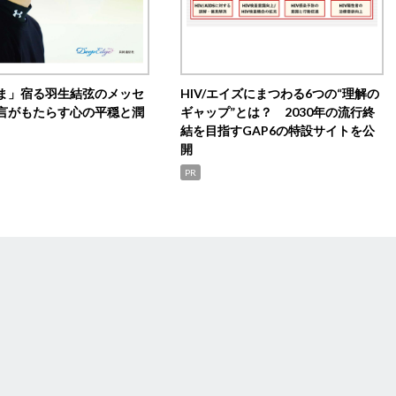
ま」宿る羽生結弦のメッセ
HIV/エイズにまつわる6つの“理解の
言がもたらす心の平穏と潤
ギャップ”とは？ 2030年の流行終
結を目指すGAP6の特設サイトを公
開
PR