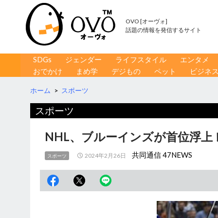
OVO [オーヴォ]
話題の情報を発信するサイト
コンテンツへ移動
検
SDGs
ジェンダー
ライフスタイル
エンタメ
索
おでかけ
まめ学
デジもの
ペット
ビジネ
ホーム
>
スポーツ
スポーツ
NHL、ブルーインズが首位浮上
共同通信 47NEWS
2024年2月26日
スポーツ