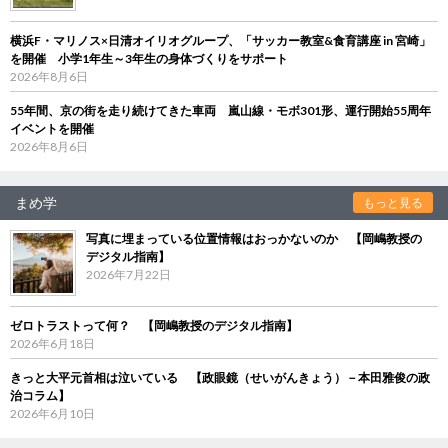
横浜F・マリノス×日清オイリオグループ、「サッカー教室&食育講座 in 宮崎」
を開催 小学1年生～3年生の身体づくりをサポート
2026年8月6日
55年間、京の街を走り続けてきた車両 嵐山線・モボ301形、運行開始55周年
イベントを開催
2026年8月6日
まめ学
もっと見る
写真に埋まっている位置情報はおっかないのか 【岡嶋教授の
デジタル指南】
2026年7月22日
ゼロトラストって何？ 【岡嶋教授のデジタル指南】
2026年6月18日
きっと大平元首相は泣いている 【政眼鏡（せいがんきょう）－本田雅俊の政
治コラム】
2026年6月10日