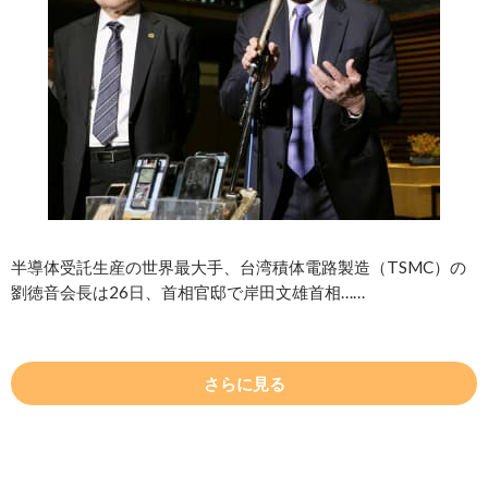
半導体受託生産の世界最大手、台湾積体電路製造（TSMC）の
劉徳音会長は26日、首相官邸で岸田文雄首相……
さらに見る