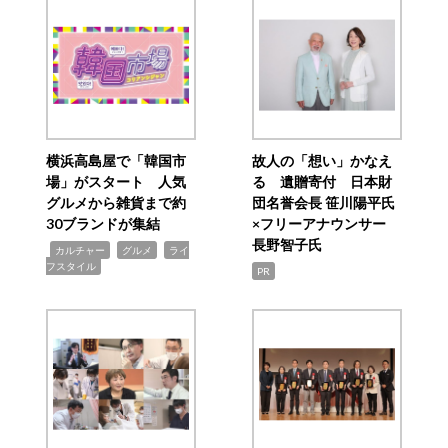
横浜高島屋で「韓国市
故人の「想い」かなえ
場」がスタート 人気
る 遺贈寄付 日本財
グルメから雑貨まで約
団名誉会長 笹川陽平氏
30ブランドが集結
×フリーアナウンサー
長野智子氏
,
,
,
カルチャー
グルメ
ライ
フスタイル
PR