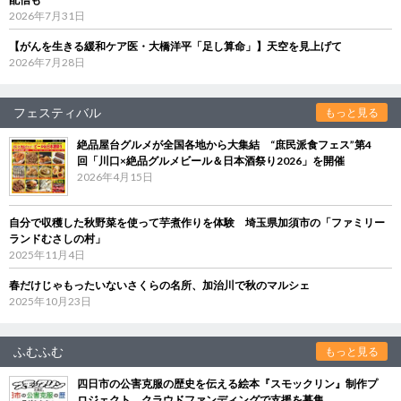
2026年7月31日
【がんを生きる緩和ケア医・大橋洋平「足し算命」】天空を見上げて
2026年7月28日
フェスティバル
もっと見る
絶品屋台グルメが全国各地から大集結 “庶民派食フェス”第4
回「川口×絶品グルメビール＆日本酒祭り2026」を開催
2026年4月15日
自分で収穫した秋野菜を使って芋煮作りを体験 埼玉県加須市の「ファミリー
ランドむさしの村」
2025年11月4日
春だけじゃもったいないさくらの名所、加治川で秋のマルシェ
2025年10月23日
ふむふむ
もっと見る
四日市の公害克服の歴史を伝える絵本『スモックリン』制作プ
ロジェクト クラウドファンディングで支援を募集