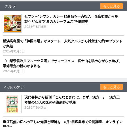
グルメ
もっと見る
セブン‐イレブン、カレー15商品を一斉投入 名店監修から冷
製うどんまで“夏のカレーフェス”を開催中
2026年8月6日
横浜高島屋で「韓国市場」がスタート 人気グルメから雑貨まで約30ブランド
が集結
2026年8月5日
「山梨県笛吹川フルーツ公園」でサマーフェス 富士山を眺めながら水遊び、
季節限定の桃のかき氷も
2026年8月3日
ヘルスケア
もっと見る
現代書林から新刊『こんなときには、まず、漢方！』 漢方三
考塾の15人の医師や薬剤師が執筆
2026年8月5日
重症筋無力症への正しい知識と理解を 8月8日広島市で公開講座、オンライン
配信も