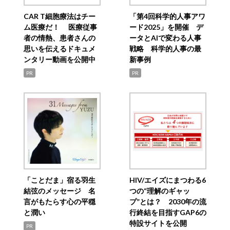
CAR T細胞療法はチー
「第4回科学的人事アワ
ム医療だ！ 医療従事
ード2025」を開催 デ
者の情熱、患者さんの
ータとAIで変わる人事
思いを伝えるドキュメ
戦略 科学的人事の最
ンタリー動画を公開中
新事例
PR
PR
「ことだま」宿る羽生
HIV/エイズにまつわる6
結弦のメッセージ 名
つの“理解のギャッ
言がもたらす心の平穏
プ”とは？ 2030年の流
と潤い
行終結を目指すGAP6の
特設サイトを公開
PR