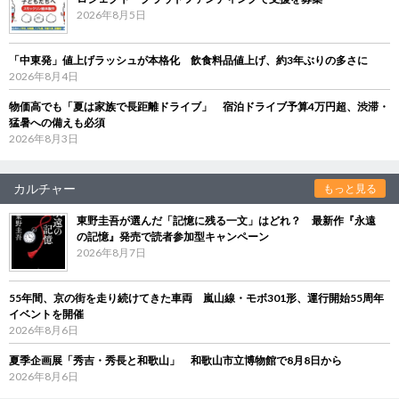
2026年8月5日
「中東発」値上げラッシュが本格化 飲食料品値上げ、約3年ぶりの多さに
2026年8月4日
物価高でも「夏は家族で長距離ドライブ」 宿泊ドライブ予算4万円超、渋滞・
猛暑への備えも必須
2026年8月3日
カルチャー
もっと見る
東野圭吾が選んだ「記憶に残る一文」はどれ？ 最新作『永遠
の記憶』発売で読者参加型キャンペーン
2026年8月7日
55年間、京の街を走り続けてきた車両 嵐山線・モボ301形、運行開始55周年
イベントを開催
2026年8月6日
夏季企画展「秀吉・秀長と和歌山」 和歌山市立博物館で8月8日から
2026年8月6日