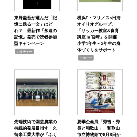
東野圭吾が選んだ「記
横浜F・マリノス×日清
憶に残る一文」はど
オイリオグループ、
れ？ 最新作『永遠の
「サッカー教室&食育
記憶』発売で読者参加
講座 in 宮崎」を開催
型キャンペーン
小学1年生～3年生の身
体づくりをサポート
,
カルチャー
,
スポーツ
先端技術で園芸農業の
夏季企画展「秀吉・秀
持続的発展目指す 久
長と和歌山」 和歌山
留米工業大学が「ふく
市立博物館で8月8日か