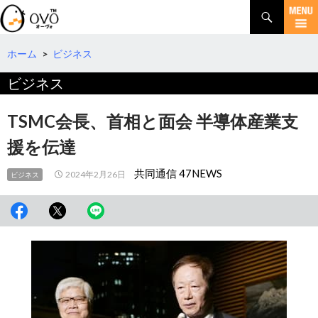
検
索
コ
ン
テ
ホーム
>
ビジネス
ン
ビジネス
ツ
へ
移
TSMC会長、首相と面会 半導体産業支
動
援を伝達
共同通信 47NEWS
2024年2月26日
ビジネス