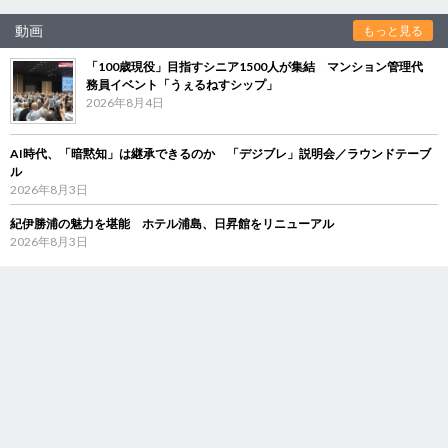
動画
もっと見る
「100歳現役」目指すシニア1500人が集結 マンション管理代
務員イベント「うぇるねすシップ」
2026年8月4日
AI時代、「暗黙知」は継承できるのか 「デジブレ」説明会／ラウンドテーブ
ル
2026年8月3日
紀伊勝浦の魅力を堪能 ホテル浦島、日昇館をリニューアル
2026年8月3日