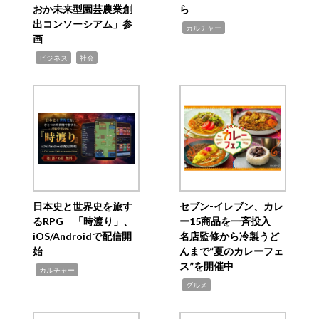
おか未来型園芸農業創
ら
出コンソーシアム」参
,
カルチャー
画
,
,
ビジネス
社会
日本史と世界史を旅す
セブン‐イレブン、カレ
るRPG 「時渡り」、
ー15商品を一斉投入
iOS/Androidで配信開
名店監修から冷製うど
始
んまで“夏のカレーフェ
ス”を開催中
,
カルチャー
,
グルメ