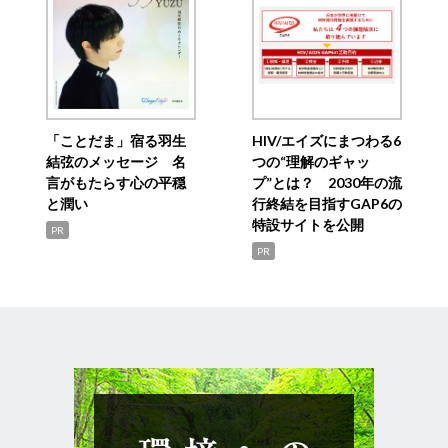
「ことだま」宿る羽生
HIV/エイズにまつわる6
結弦のメッセージ 名
つの“理解のギャッ
言がもたらす心の平穏
プ”とは？ 2030年の流
と潤い
行終結を目指すGAP6の
特設サイトを公開
PR
PR