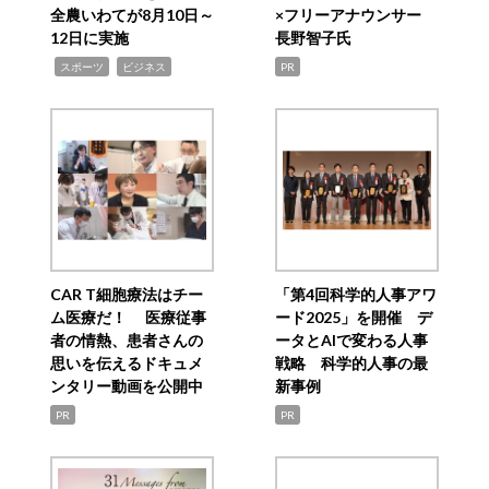
全農いわてが8月10日～
×フリーアナウンサー
12日に実施
長野智子氏
,
,
スポーツ
ビジネス
PR
CAR T細胞療法はチー
「第4回科学的人事アワ
ム医療だ！ 医療従事
ード2025」を開催 デ
者の情熱、患者さんの
ータとAIで変わる人事
思いを伝えるドキュメ
戦略 科学的人事の最
ンタリー動画を公開中
新事例
PR
PR