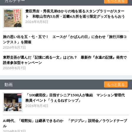
カルチャー
もっと見る
豊臣秀吉・秀長兄弟ゆかりの地を巡るスタンプラリーがスター
ト 和歌山市内5カ所・近畿6カ所を巡り限定グッズをもらおう
2026年8月8日
旅の思い出を五・七・五で！ エースが「かばんの日」に合わせ「旅行川柳コ
ンテスト」を開催
2026年8月7日
東野圭吾が選んだ「記憶に残る一文」はどれ？ 最新作『永遠の記憶』発売で
読者参加型キャンペーン
2026年8月7日
動画
もっと見る
「100歳現役」目指すシニア1500人が集結 マンション管理代
務員イベント「うぇるねすシップ」
2026年8月4日
AI時代、「暗黙知」は継承できるのか 「デジブレ」説明会／ラウンドテーブ
ル
2026年8月3日