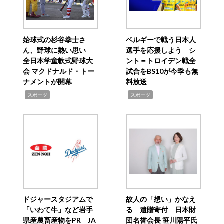
始球式の杉谷拳士さ
ベルギーで戦う日本人
ん、野球に熱い思い
選手を応援しよう シ
全日本学童軟式野球大
ント＝トロイデン戦全
会 マクドナルド・トー
試合をBS10が今季も無
ナメントが開幕
料放送
,
,
スポーツ
スポーツ
ドジャースタジアムで
故人の「想い」かなえ
「いわて牛」など岩手
る 遺贈寄付 日本財
県産農畜産物をPR JA
団名誉会長 笹川陽平氏