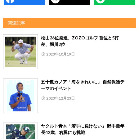
関連記事
松山26位発進、ZOZOゴルフ 首位と5打
差、堀川2位
2023年10月19日
五十嵐カノア「海をきれいに」 自然保護テ
ーマのイベント
2023年12月23日
ヤクルト青木「若手に負けない」 野手最年
長42歳、右翼にも挑戦