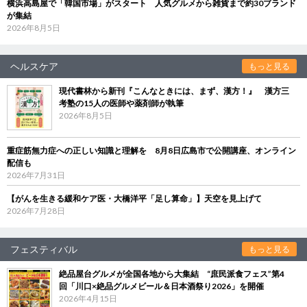
横浜高島屋で「韓国市場」がスタート 人気グルメから雑貨まで約30ブランド
が集結
2026年8月5日
ヘルスケア
もっと見る
現代書林から新刊『こんなときには、まず、漢方！』 漢方三
考塾の15人の医師や薬剤師が執筆
2026年8月5日
重症筋無力症への正しい知識と理解を 8月8日広島市で公開講座、オンライン
配信も
2026年7月31日
【がんを生きる緩和ケア医・大橋洋平「足し算命」】天空を見上げて
2026年7月28日
フェスティバル
もっと見る
絶品屋台グルメが全国各地から大集結 “庶民派食フェス”第4
回「川口×絶品グルメビール＆日本酒祭り2026」を開催
2026年4月15日