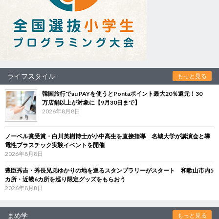
ライフスタイル
もっと見る
韓国旅行でau PAYを使うとPontaポイント最大20％還元！30
万店舗以上が対象に【9月30日まで】
2026年8月8日
ノーベル賞受賞・白川英樹博士が小中高生を直接指導 名城大学が講演会と導
電性プラスチック実験イベントを開催
2026年8月8日
豊臣秀吉・秀長兄弟ゆかりの地を巡るスタンプラリーがスタート 和歌山市内5
カ所・近畿6カ所を巡り限定グッズをもらおう
2026年8月8日
まめ学
もっと見る