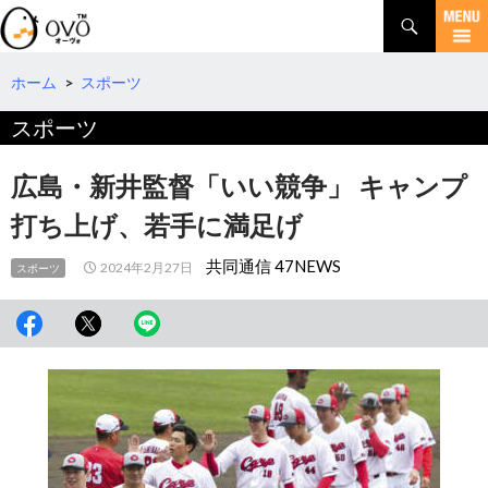
検
索
コ
ン
テ
ホーム
>
スポーツ
ン
スポーツ
ツ
へ
移
広島・新井監督「いい競争」 キャンプ
動
打ち上げ、若手に満足げ
共同通信 47NEWS
2024年2月27日
スポーツ