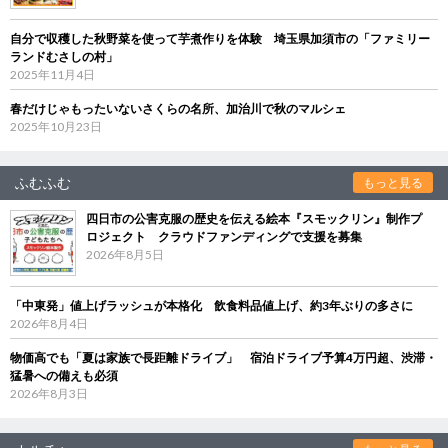
自分で収穫した秋野菜を使って芋煮作りを体験 埼玉県加須市の「ファミリー
ランドむさしの村」
2025年11月4日
春だけじゃもったいないさくらの名所、加治川で秋のマルシェ
2025年10月23日
ふむふむ
もっと見る
四日市の公害克服の歴史を伝える絵本『スモックリン』制作プ
ロジェクト クラウドファンディングで支援を募集
2026年8月5日
「中東発」値上げラッシュが本格化 飲食料品値上げ、約3年ぶりの多さに
2026年8月4日
物価高でも「夏は家族で長距離ドライブ」 宿泊ドライブ予算4万円超、渋滞・
猛暑への備えも必須
2026年8月3日