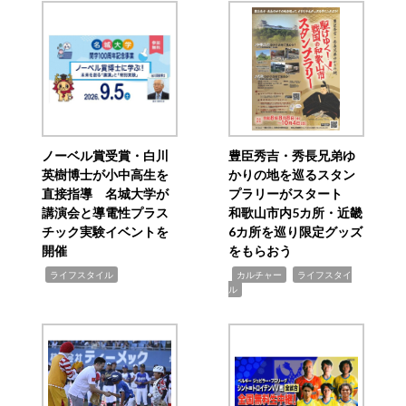
ノーベル賞受賞・白川
豊臣秀吉・秀長兄弟ゆ
英樹博士が小中高生を
かりの地を巡るスタン
直接指導 名城大学が
プラリーがスタート
講演会と導電性プラス
和歌山市内5カ所・近畿
チック実験イベントを
6カ所を巡り限定グッズ
開催
をもらおう
,
,
,
ライフスタイル
カルチャー
ライフスタイ
ル