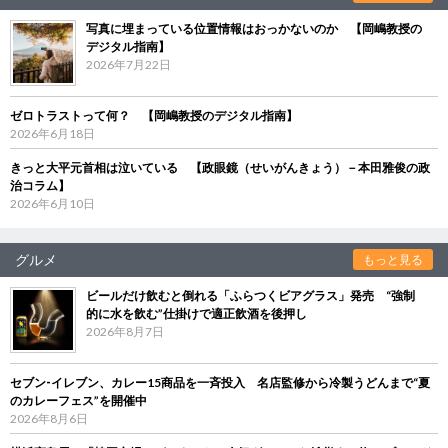
写真に埋まっている位置情報はおっかないのか 【岡嶋教授の
デジタル指南】
2026年7月22日
ゼロトラストって何？ 【岡嶋教授のデジタル指南】
2026年6月18日
きっと大平元首相は泣いている 【政眼鏡（せいがんきょう）－本田雅俊の政
治コラム】
2026年6月10日
グルメ
もっと見る
ビールだけ飲むと倒れる「ふらつくビアグラス」発売 “強制
的に水を飲む”仕掛けで適正飲酒を後押し
2026年8月7日
セブン‐イレブン、カレー15商品を一斉投入 名店監修から冷製うどんまで“夏
のカレーフェス”を開催中
2026年8月6日