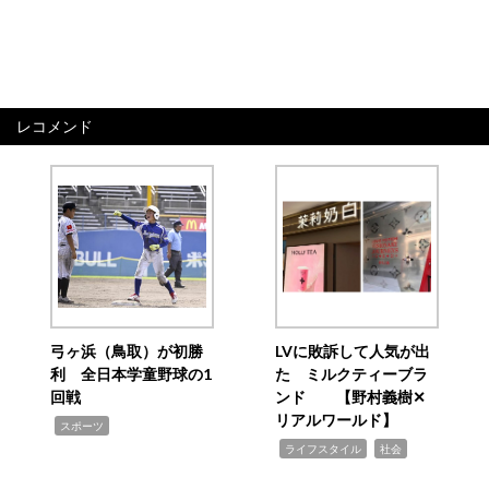
レコメンド
弓ヶ浜（鳥取）が初勝
LVに敗訴して人気が出
利 全日本学童野球の1
た ミルクティーブラ
回戦
ンド 【野村義樹✕
リアルワールド】
,
スポーツ
,
,
ライフスタイル
社会