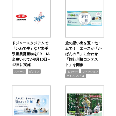
ドジャースタジアムで
旅の思い出を五・七・
「いわて牛」など岩手
五で！ エースが「か
県産農畜産物をPR JA
ばんの日」に合わせ
全農いわてが8月10日～
「旅行川柳コンテス
12日に実施
ト」を開催
,
,
,
,
,
スポーツ
ビジネス
おでかけ
ファッション
ライフスタイル