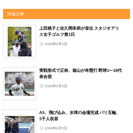
関連記事
上田桃子と佐久間朱莉が首位 スタジオアリ
ス女子ゴルフ第1日
2024年4月5日
実戦形式で正林、箱山が本塁打 野球U―18代
表合宿
2024年4月5日
AS、飛び込み、水球の会場完成 パリ五輪、
5千人収容
2024年4月5日