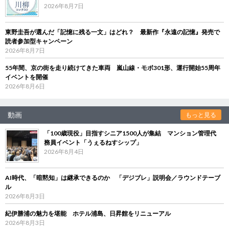
2026年8月7日
東野圭吾が選んだ「記憶に残る一文」はどれ？ 最新作『永遠の記憶』発売で
読者参加型キャンペーン
2026年8月7日
55年間、京の街を走り続けてきた車両 嵐山線・モボ301形、運行開始55周年
イベントを開催
2026年8月6日
動画
もっと見る
「100歳現役」目指すシニア1500人が集結 マンション管理代
務員イベント「うぇるねすシップ」
2026年8月4日
AI時代、「暗黙知」は継承できるのか 「デジブレ」説明会／ラウンドテーブ
ル
2026年8月3日
紀伊勝浦の魅力を堪能 ホテル浦島、日昇館をリニューアル
2026年8月3日