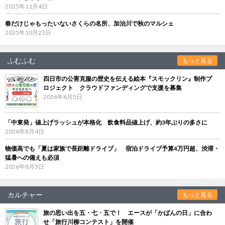
2025年11月4日
春だけじゃもったいないさくらの名所、加治川で秋のマルシェ
2025年10月23日
ふむふむ
もっと見る
四日市の公害克服の歴史を伝える絵本『スモックリン』制作プ
ロジェクト クラウドファンディングで支援を募集
2026年8月5日
「中東発」値上げラッシュが本格化 飲食料品値上げ、約3年ぶりの多さに
2026年8月4日
物価高でも「夏は家族で長距離ドライブ」 宿泊ドライブ予算4万円超、渋滞・
猛暑への備えも必須
2026年8月3日
カルチャー
もっと見る
旅の思い出を五・七・五で！ エースが「かばんの日」に合わ
せ「旅行川柳コンテスト」を開催