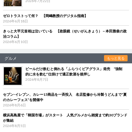
2026年7月22日
ゼロトラストって何？ 【岡嶋教授のデジタル指南】
2026年6月18日
きっと大平元首相は泣いている 【政眼鏡（せいがんきょう）－本田雅俊の政
治コラム】
2026年6月10日
グルメ
もっと見る
ビールだけ飲むと倒れる「ふらつくビアグラス」発売 “強制
的に水を飲む”仕掛けで適正飲酒を後押し
2026年8月7日
セブン‐イレブン、カレー15商品を一斉投入 名店監修から冷製うどんまで“夏
のカレーフェス”を開催中
2026年8月6日
横浜高島屋で「韓国市場」がスタート 人気グルメから雑貨まで約30ブランド
が集結
2026年8月5日