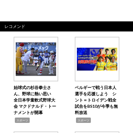
レコメンド
始球式の杉谷拳士さ
ベルギーで戦う日本人
ん、野球に熱い思い
選手を応援しよう シ
全日本学童軟式野球大
ント＝トロイデン戦全
会 マクドナルド・トー
試合をBS10が今季も無
ナメントが開幕
料放送
,
,
スポーツ
スポーツ