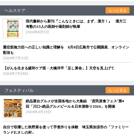
ヘルスケア
もっと見る
現代書林から新刊『こんなときには、まず、漢方！』 漢方三
考塾の15人の医師や薬剤師が執筆
2026年8月5日
重症筋無力症への正しい知識と理解を 8月8日広島市で公開講座、オンライン
配信も
2026年7月31日
【がんを生きる緩和ケア医・大橋洋平「足し算命」】天空を見上げて
2026年7月28日
フェスティバル
もっと見る
絶品屋台グルメが全国各地から大集結 “庶民派食フェス”第4
回「川口×絶品グルメビール＆日本酒祭り2026」を開催
2026年4月15日
自分で収穫した秋野菜を使って芋煮作りを体験 埼玉県加須市の「ファミリー
ランドむさしの村」