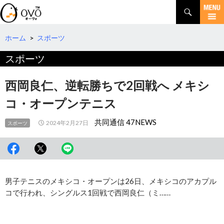
検
索
コ
ン
テ
ホーム
>
スポーツ
ン
スポーツ
ツ
へ
移
西岡良仁、逆転勝ちで2回戦へ メキシ
動
コ・オープンテニス
共同通信 47NEWS
2024年2月27日
スポーツ
男子テニスのメキシコ・オープンは26日、メキシコのアカプル
コで行われ、シングルス1回戦で西岡良仁（ミ……