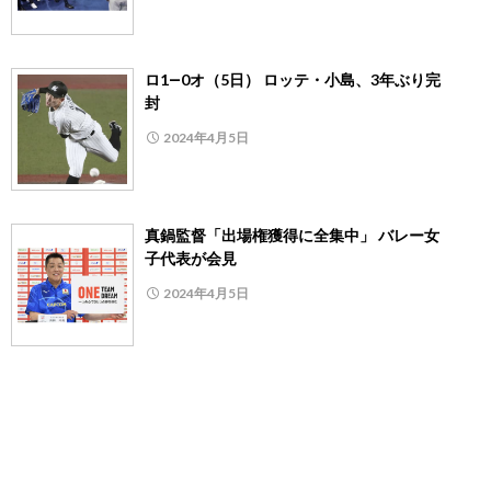
ロ1―0オ（5日） ロッテ・小島、3年ぶり完
封
2024年4月5日
真鍋監督「出場権獲得に全集中」 バレー女
子代表が会見
2024年4月5日