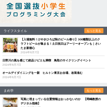
ライフスタイル
もっと見る
【入場無料！けやきひろば秋のビール祭り】300種類以上のク
ラフトビールが集まる！土日祝日はアーリーオープンも｜さい
たま新都心
2026年8月7日
日野川の風を感じて絶品ジビエも満喫 鳥取のサイクリングイベント
2026年8月7日
オールデイダイニングを一新 ヒルトン東京お台場、改装進む
2026年8月7日
まめ学
もっと見る
写真に埋まっている位置情報はおっかないのか 【岡嶋教授の
デジタル指南】