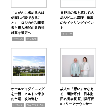
「人がAIに求めるのは
日野川の風を感じて絶
信頼し相談できるこ
品ジビエも満喫 鳥取
と」 ロジカがAI事業
のサイクリングイベン
者と導入機関の共通指
ト
針案を策定へ
,
スポーツ
,
,
デジもの
ビジネス
オールデイダイニング
故人の「想い」かなえ
を一新 ヒルトン東京
る 遺贈寄付 日本財
お台場、改装進む
団名誉会長 笹川陽平氏
×フリーアナウンサー
,
,
ビジネス
ライフスタイル