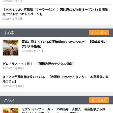
2026年8月6日
【六六-LIULIU-麻辣湯（マーラータン）】恵比寿に8月6日オープン！6日間限
定で66％オフキャンペーンも
2026年8月5日
まめ学
もっと見る
写真に埋まっている位置情報はおっかないのか 【岡嶋教授の
デジタル指南】
2026年7月22日
ゼロトラストって何？ 【岡嶋教授のデジタル指南】
2026年6月18日
きっと大平元首相は泣いている 【政眼鏡（せいがんきょう）－本田雅俊の政
治コラム】
2026年6月10日
グルメ
もっと見る
セブン‐イレブン、カレー15商品を一斉投入 名店監修から冷