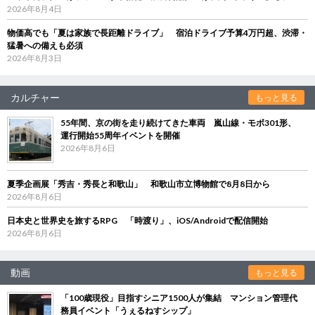
2026年8月4日
物価高でも「夏は家族で長距離ドライブ」 宿泊ドライブ予算4万円超、渋滞・
猛暑への備えも必須
2026年8月3日
カルチャー
もっと見る
55年間、京の街を走り続けてきた車両 嵐山線・モボ301形、
運行開始55周年イベントを開催
2026年8月6日
夏季企画展「秀吉・秀長と和歌山」 和歌山市立博物館で8月8日から
2026年8月6日
日本史と世界史を旅するRPG 「時渡り」、iOS/Androidで配信開始
2026年8月6日
動画
もっと見る
「100歳現役」目指すシニア1500人が集結 マンション管理代
務員イベント「うぇるねすシップ」