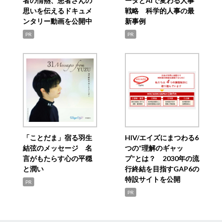
者の情熱、患者さんの
ータとAIで変わる人事
思いを伝えるドキュメ
戦略 科学的人事の最
ンタリー動画を公開中
新事例
PR
PR
「ことだま」宿る羽生
HIV/エイズにまつわる6
結弦のメッセージ 名
つの“理解のギャッ
言がもたらす心の平穏
プ”とは？ 2030年の流
と潤い
行終結を目指すGAP6の
特設サイトを公開
PR
PR