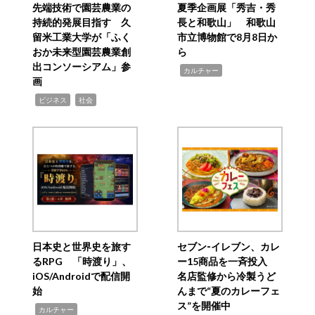
先端技術で園芸農業の
夏季企画展「秀吉・秀
持続的発展目指す 久
長と和歌山」 和歌山
留米工業大学が「ふく
市立博物館で8月8日か
おか未来型園芸農業創
ら
出コンソーシアム」参
,
カルチャー
画
,
,
ビジネス
社会
日本史と世界史を旅す
セブン‐イレブン、カレ
るRPG 「時渡り」、
ー15商品を一斉投入
iOS/Androidで配信開
名店監修から冷製うど
始
んまで“夏のカレーフェ
ス”を開催中
,
カルチャー