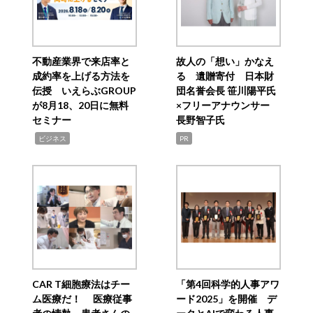
不動産業界で来店率と
故人の「想い」かなえ
成約率を上げる方法を
る 遺贈寄付 日本財
伝授 いえらぶGROUP
団名誉会長 笹川陽平氏
が8月18、20日に無料
×フリーアナウンサー
セミナー
長野智子氏
,
ビジネス
PR
CAR T細胞療法はチー
「第4回科学的人事アワ
ム医療だ！ 医療従事
ード2025」を開催 デ