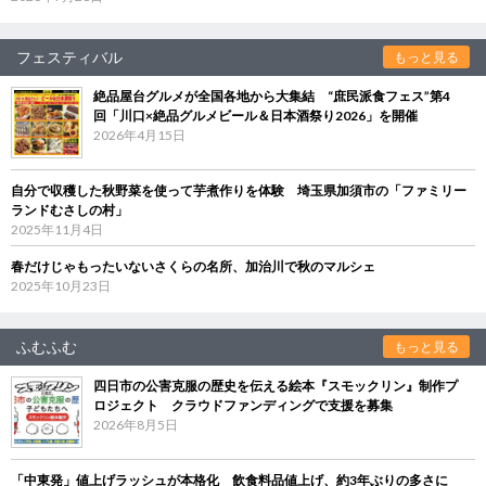
フェスティバル
もっと見る
絶品屋台グルメが全国各地から大集結 “庶民派食フェス”第4
回「川口×絶品グルメビール＆日本酒祭り2026」を開催
2026年4月15日
自分で収穫した秋野菜を使って芋煮作りを体験 埼玉県加須市の「ファミリー
ランドむさしの村」
2025年11月4日
春だけじゃもったいないさくらの名所、加治川で秋のマルシェ
2025年10月23日
ふむふむ
もっと見る
四日市の公害克服の歴史を伝える絵本『スモックリン』制作プ
ロジェクト クラウドファンディングで支援を募集
2026年8月5日
「中東発」値上げラッシュが本格化 飲食料品値上げ、約3年ぶりの多さに