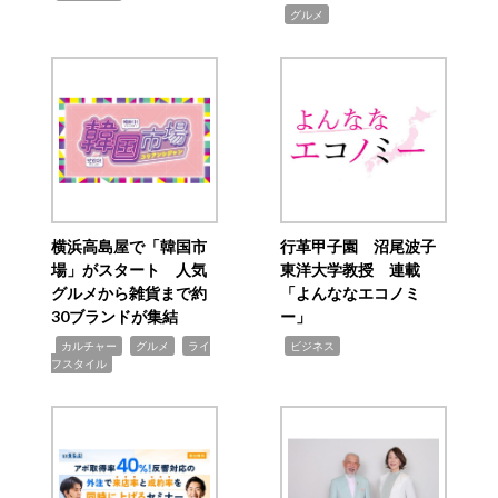
,
グルメ
横浜高島屋で「韓国市
行革甲子園 沼尾波子
場」がスタート 人気
東洋大学教授 連載
グルメから雑貨まで約
「よんななエコノミ
30ブランドが集結
ー」
,
,
,
,
カルチャー
グルメ
ライ
ビジネス
フスタイル