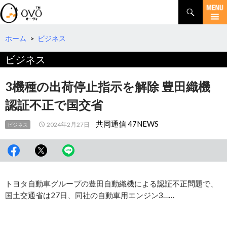
検
索
コ
ン
テ
ホーム
>
ビジネス
ン
ビジネス
ツ
へ
移
3機種の出荷停止指示を解除 豊田織機
動
認証不正で国交省
共同通信 47NEWS
2024年2月27日
ビジネス
トヨタ自動車グループの豊田自動織機による認証不正問題で、
国土交通省は27日、同社の自動車用エンジン3……