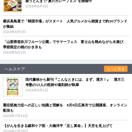
製うどんまで“夏のカレーフェス”を開催中
2026年8月6日
横浜高島屋で「韓国市場」がスタート 人気グルメから雑貨まで約30ブランド
が集結
2026年8月5日
「山梨県笛吹川フルーツ公園」でサマーフェス 富士山を眺めながら水遊び、
季節限定の桃のかき氷も
2026年8月3日
ヘルスケア
もっと見る
現代書林から新刊『こんなときには、まず、漢方！』 漢方三
考塾の15人の医師や薬剤師が執筆
2026年8月5日
重症筋無力症への正しい知識と理解を 8月8日広島市で公開講座、オンライン
配信も
2026年7月31日
【がんを生きる緩和ケア医・大橋洋平「足し算命」】天空を見上げて
2026年7月28日