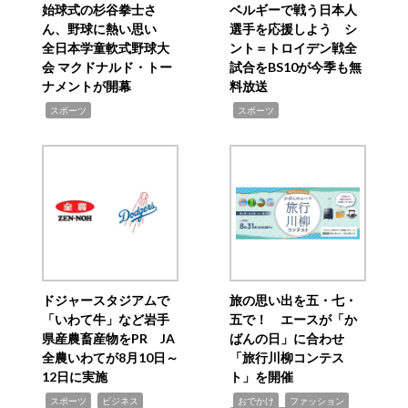
始球式の杉谷拳士さ
ベルギーで戦う日本人
ん、野球に熱い思い
選手を応援しよう シ
全日本学童軟式野球大
ント＝トロイデン戦全
会 マクドナルド・トー
試合をBS10が今季も無
ナメントが開幕
料放送
,
,
スポーツ
スポーツ
ドジャースタジアムで
旅の思い出を五・七・
「いわて牛」など岩手
五で！ エースが「か
県産農畜産物をPR JA
ばんの日」に合わせ
全農いわてが8月10日～
「旅行川柳コンテス
12日に実施
ト」を開催
,
,
,
,
,
スポーツ
ビジネス
おでかけ
ファッション