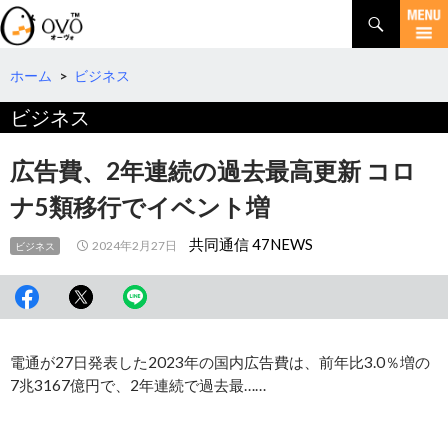
検
索
コ
ン
テ
ホーム
>
ビジネス
ン
ビジネス
ツ
へ
移
広告費、2年連続の過去最高更新 コロ
動
ナ5類移行でイベント増
共同通信 47NEWS
2024年2月27日
ビジネス
電通が27日発表した2023年の国内広告費は、前年比3.0％増の
7兆3167億円で、2年連続で過去最……