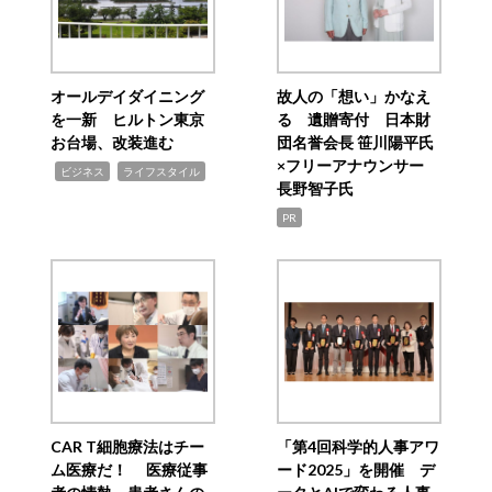
オールデイダイニング
故人の「想い」かなえ
を一新 ヒルトン東京
る 遺贈寄付 日本財
お台場、改装進む
団名誉会長 笹川陽平氏
×フリーアナウンサー
,
,
ビジネス
ライフスタイル
長野智子氏
PR
CAR T細胞療法はチー
「第4回科学的人事アワ
ム医療だ！ 医療従事
ード2025」を開催 デ