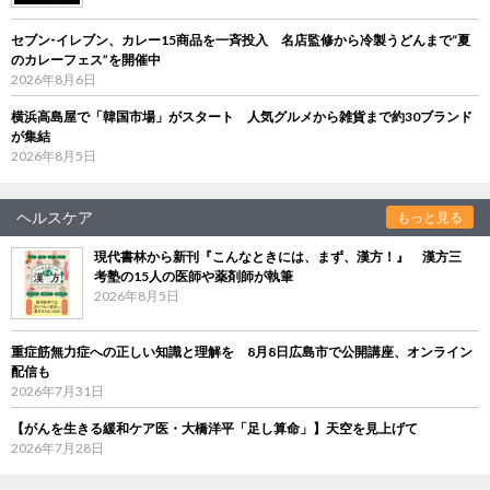
セブン‐イレブン、カレー15商品を一斉投入 名店監修から冷製うどんまで“夏
のカレーフェス”を開催中
2026年8月6日
横浜高島屋で「韓国市場」がスタート 人気グルメから雑貨まで約30ブランド
が集結
2026年8月5日
ヘルスケア
もっと見る
現代書林から新刊『こんなときには、まず、漢方！』 漢方三
考塾の15人の医師や薬剤師が執筆
2026年8月5日
重症筋無力症への正しい知識と理解を 8月8日広島市で公開講座、オンライン
配信も
2026年7月31日
【がんを生きる緩和ケア医・大橋洋平「足し算命」】天空を見上げて
2026年7月28日