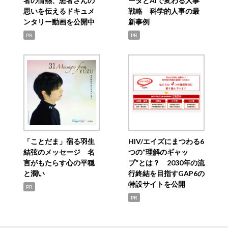
者の情熱、患者さんの
ータとAIで変わる人事
思いを伝えるドキュメ
戦略 科学的人事の最
ンタリー動画を公開中
新事例
PR
PR
「ことだま」宿る羽生
HIV/エイズにまつわる6
結弦のメッセージ 名
つの“理解のギャッ
言がもたらす心の平穏
プ”とは？ 2030年の流
と潤い
行終結を目指すGAP6の
特設サイトを公開
PR
PR