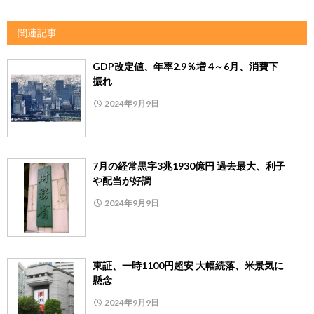
関連記事
GDP改定値、年率2.9％増 4～6月、消費下
振れ
2024年9月9日
7月の経常黒字3兆1930億円 過去最大、利子
や配当が好調
2024年9月9日
東証、一時1100円超安 大幅続落、米景気に
懸念
2024年9月9日