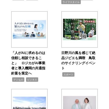
ライフスタイル
「人がAIに求めるのは
日野川の風を感じて絶
信頼し相談できるこ
品ジビエも満喫 鳥取
と」 ロジカがAI事業
のサイクリングイベン
者と導入機関の共通指
ト
針案を策定へ
,
スポーツ
,
,
デジもの
ビジネス