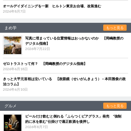
オールデイダイニングを一新 ヒルトン東京お台場、改装進む
2026年8月7日
まめ学
もっと見る
写真に埋まっている位置情報はおっかないのか 【岡嶋教授の
デジタル指南】
2026年7月22日
ゼロトラストって何？ 【岡嶋教授のデジタル指南】
2026年6月18日
きっと大平元首相は泣いている 【政眼鏡（せいがんきょう）－本田雅俊の政
治コラム】
2026年6月10日
グルメ
もっと見る
ビールだけ飲むと倒れる「ふらつくビアグラス」発売 “強制
的に水を飲む”仕掛けで適正飲酒を後押し
2026年8月7日