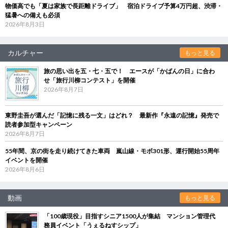
物価高でも「夏は家族で長距離ドライブ」 宿泊ドライブ予算4万円超、渋滞・
猛暑への備えも必須
2026年8月3日
カルチャー
もっと見る
旅の思い出を五・七・五で！ エースが「かばんの日」に合わ
せ「旅行川柳コンテスト」を開催
2026年8月7日
東野圭吾が選んだ「記憶に残る一文」はどれ？ 最新作『永遠の記憶』発売で
読者参加型キャンペーン
2026年8月7日
55年間、京の街を走り続けてきた車両 嵐山線・モボ301形、運行開始55周年
イベントを開催
2026年8月6日
動画
もっと見る
「100歳現役」目指すシニア1500人が集結 マンション管理代
務員イベント「うぇるねすシップ」