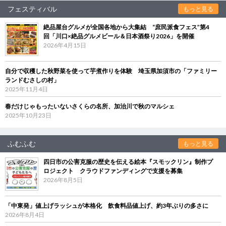
フェスティバル
もっと見る
絶品屋台グルメが全国各地から大集結 “庶民派食フェス”第4
回「川口×絶品グルメビール＆日本酒祭り2026」を開催
2026年4月15日
自分で収穫した秋野菜を使って芋煮作りを体験 埼玉県加須市の「ファミリー
ランドむさしの村」
2025年11月4日
春だけじゃもったいないさくらの名所、加治川で秋のマルシェ
2025年10月23日
ふむふむ
もっと見る
四日市の公害克服の歴史を伝える絵本『スモックリン』制作プ
ロジェクト クラウドファンディングで支援を募集
2026年8月5日
「中東発」値上げラッシュが本格化 飲食料品値上げ、約3年ぶりの多さに
2026年8月4日