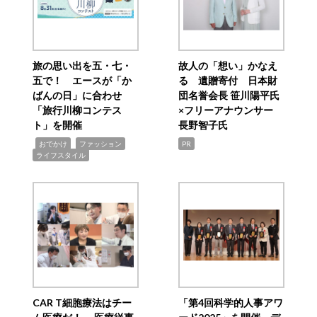
旅の思い出を五・七・
故人の「想い」かなえ
五で！ エースが「か
る 遺贈寄付 日本財
ばんの日」に合わせ
団名誉会長 笹川陽平氏
「旅行川柳コンテス
×フリーアナウンサー
ト」を開催
長野智子氏
,
,
,
おでかけ
ファッション
PR
ライフスタイル
CAR T細胞療法はチー
「第4回科学的人事アワ