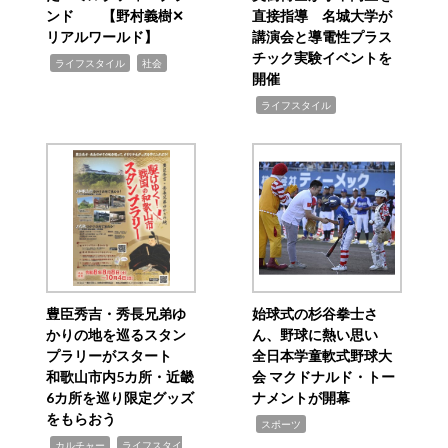
ンド 【野村義樹✕
直接指導 名城大学が
リアルワールド】
講演会と導電性プラス
チック実験イベントを
,
,
ライフスタイル
社会
開催
,
ライフスタイル
豊臣秀吉・秀長兄弟ゆ
始球式の杉谷拳士さ
かりの地を巡るスタン
ん、野球に熱い思い
プラリーがスタート
全日本学童軟式野球大
和歌山市内5カ所・近畿
会 マクドナルド・トー
6カ所を巡り限定グッズ
ナメントが開幕
をもらおう
,
スポーツ
,
,
カルチャー
ライフスタイ