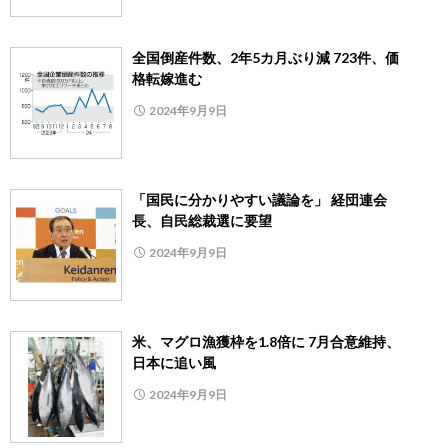
全国倒産件数、2年5カ月ぶり減 723件、価
格転嫁進む
2024年9月9日
「国民に分かりやすい議論を」 経団連会
長、自民総裁選に要望
2024年9月9日
米、マグロ漁獲枠を1.8倍に 7月合意維持、
日本に追い風
2024年9月9日