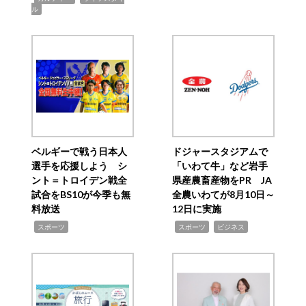
ル
ベルギーで戦う日本人
ドジャースタジアムで
選手を応援しよう シ
「いわて牛」など岩手
ント＝トロイデン戦全
県産農畜産物をPR JA
試合をBS10が今季も無
全農いわてが8月10日～
料放送
12日に実施
,
,
,
スポーツ
スポーツ
ビジネス