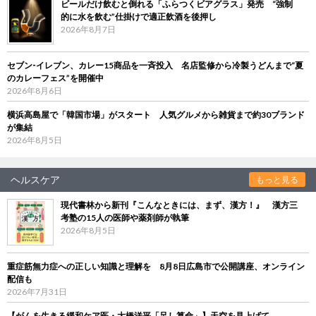
ビールだけ飲むと倒れる「ふらつくビアグラス」発売 “強制
的に水を飲む”仕掛けで適正飲酒を後押し
2026年8月7日
セブン‐イレブン、カレー15商品を一斉投入 名店監修から冷製うどんまで“夏
のカレーフェス”を開催中
2026年8月6日
横浜高島屋で「韓国市場」がスタート 人気グルメから雑貨まで約30ブランド
が集結
2026年8月5日
ヘルスケア
もっと見る
現代書林から新刊『こんなときには、まず、漢方！』 漢方三
考塾の15人の医師や薬剤師が執筆
2026年8月5日
重症筋無力症への正しい知識と理解を 8月8日広島市で公開講座、オンライン
配信も
2026年7月31日
【がんを生きる緩和ケア医・大橋洋平「足し算命」】天空を見上げて