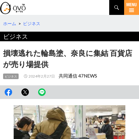
検
索
コ
ン
テ
ホーム
>
ビジネス
ン
ビジネス
ツ
へ
移
損壊逃れた輪島塗、奈良に集結 百貨店
動
が売り場提供
共同通信 47NEWS
2024年2月27日
ビジネス