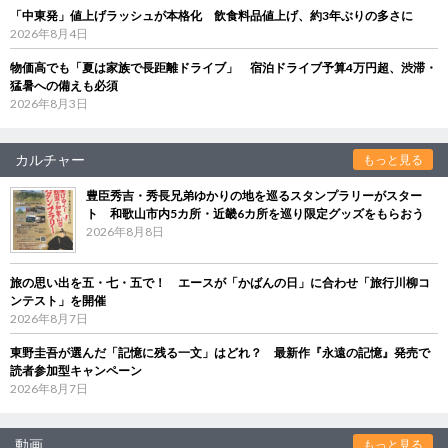
「中東発」値上げラッシュが本格化 飲食料品値上げ、約3年ぶりの多さに
2026年8月4日
物価高でも「夏は家族で長距離ドライブ」 宿泊ドライブ予算4万円超、渋滞・
猛暑への備えも必須
2026年8月3日
カルチャー
もっと見る
豊臣秀吉・秀長兄弟ゆかりの地を巡るスタンプラリーがスター
ト 和歌山市内5カ所・近畿6カ所を巡り限定グッズをもらおう
2026年8月8日
旅の思い出を五・七・五で！ エースが「かばんの日」に合わせ「旅行川柳コ
ンテスト」を開催
2026年8月7日
東野圭吾が選んだ「記憶に残る一文」はどれ？ 最新作『永遠の記憶』発売で
読者参加型キャンペーン
2026年8月7日
動画
もっと見る