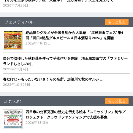
2026年7月28日
フェスティバル
もっと見る
絶品屋台グルメが全国各地から大集結 “庶民派食フェス”第4
回「川口×絶品グルメビール＆日本酒祭り2026」を開催
2026年4月15日
自分で収穫した秋野菜を使って芋煮作りを体験 埼玉県加須市の「ファミリー
ランドむさしの村」
2025年11月4日
春だけじゃもったいないさくらの名所、加治川で秋のマルシェ
2025年10月23日
ふむふむ
もっと見る
四日市の公害克服の歴史を伝える絵本『スモックリン』制作プ
ロジェクト クラウドファンディングで支援を募集
2026年8月5日