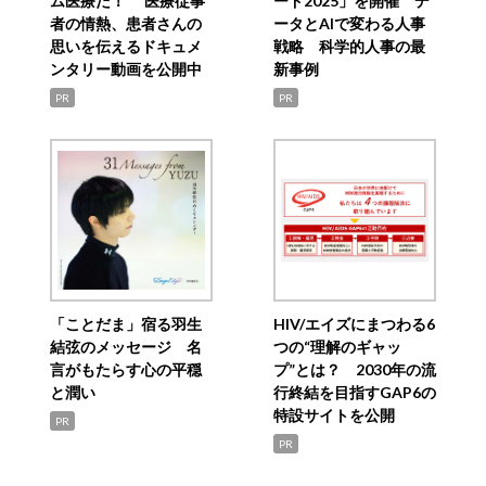
ム医療だ！ 医療従事
ード2025」を開催 デ
者の情熱、患者さんの
ータとAIで変わる人事
思いを伝えるドキュメ
戦略 科学的人事の最
ンタリー動画を公開中
新事例
PR
PR
「ことだま」宿る羽生
HIV/エイズにまつわる6
結弦のメッセージ 名
つの“理解のギャッ
言がもたらす心の平穏
プ”とは？ 2030年の流
と潤い
行終結を目指すGAP6の
特設サイトを公開
PR
PR