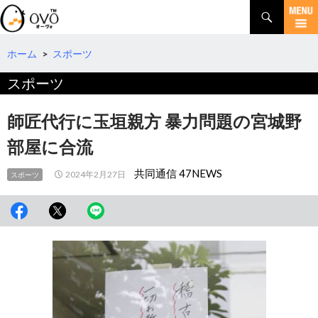
検
索
コ
ン
テ
ホーム
>
スポーツ
ン
スポーツ
ツ
へ
移
師匠代行に玉垣親方 暴力問題の宮城野
動
部屋に合流
共同通信 47NEWS
2024年2月27日
スポーツ