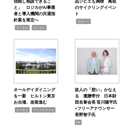
信頼し相談できるこ
品ジビエも満喫 鳥取
と」 ロジカがAI事業
のサイクリングイベン
者と導入機関の共通指
ト
針案を策定へ
,
スポーツ
,
,
デジもの
ビジネス
オールデイダイニング
故人の「想い」かなえ
を一新 ヒルトン東京
る 遺贈寄付 日本財
お台場、改装進む
団名誉会長 笹川陽平氏
×フリーアナウンサー
,
,
ビジネス
ライフスタイル
長野智子氏
PR