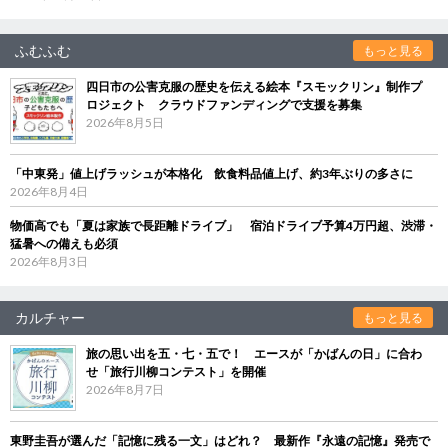
ふむふむ
もっと見る
四日市の公害克服の歴史を伝える絵本『スモックリン』制作プ
ロジェクト クラウドファンディングで支援を募集
2026年8月5日
「中東発」値上げラッシュが本格化 飲食料品値上げ、約3年ぶりの多さに
2026年8月4日
物価高でも「夏は家族で長距離ドライブ」 宿泊ドライブ予算4万円超、渋滞・
猛暑への備えも必須
2026年8月3日
カルチャー
もっと見る
旅の思い出を五・七・五で！ エースが「かばんの日」に合わ
せ「旅行川柳コンテスト」を開催
2026年8月7日
東野圭吾が選んだ「記憶に残る一文」はどれ？ 最新作『永遠の記憶』発売で