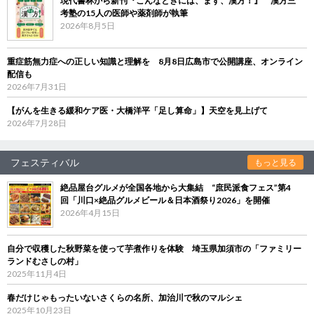
現代書林から新刊『こんなときには、まず、漢方！』 漢方三
考塾の15人の医師や薬剤師が執筆
2026年8月5日
重症筋無力症への正しい知識と理解を 8月8日広島市で公開講座、オンライン
配信も
2026年7月31日
【がんを生きる緩和ケア医・大橋洋平「足し算命」】天空を見上げて
2026年7月28日
フェスティバル
もっと見る
絶品屋台グルメが全国各地から大集結 “庶民派食フェス”第4
回「川口×絶品グルメビール＆日本酒祭り2026」を開催
2026年4月15日
自分で収穫した秋野菜を使って芋煮作りを体験 埼玉県加須市の「ファミリー
ランドむさしの村」
2025年11月4日
春だけじゃもったいないさくらの名所、加治川で秋のマルシェ
2025年10月23日