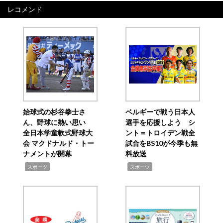
レコメンド
始球式の杉谷拳士さ
ベルギーで戦う日本人
ん、野球に熱い思い
選手を応援しよう シ
全日本学童軟式野球大
ント＝トロイデン戦全
会 マクドナルド・トー
試合をBS10が今季も無
ナメントが開幕
料放送
,
,
スポーツ
スポーツ