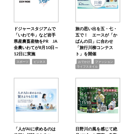
ドジャースタジアムで
旅の思い出を五・七・
「いわて牛」など岩手
五で！ エースが「か
県産農畜産物をPR JA
ばんの日」に合わせ
全農いわてが8月10日～
「旅行川柳コンテス
12日に実施
ト」を開催
,
,
,
,
,
スポーツ
ビジネス
おでかけ
ファッション
ライフスタイル
「人がAIに求めるのは
日野川の風を感じて絶