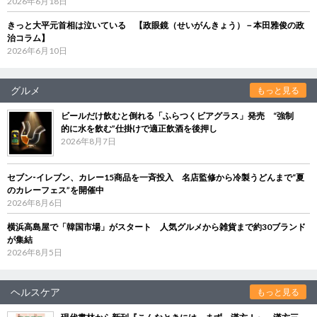
2026年6月18日
きっと大平元首相は泣いている 【政眼鏡（せいがんきょう）－本田雅俊の政
治コラム】
2026年6月10日
グルメ
もっと見る
ビールだけ飲むと倒れる「ふらつくビアグラス」発売 “強制
的に水を飲む”仕掛けで適正飲酒を後押し
2026年8月7日
セブン‐イレブン、カレー15商品を一斉投入 名店監修から冷製うどんまで“夏
のカレーフェス”を開催中
2026年8月6日
横浜高島屋で「韓国市場」がスタート 人気グルメから雑貨まで約30ブランド
が集結
2026年8月5日
ヘルスケア
もっと見る