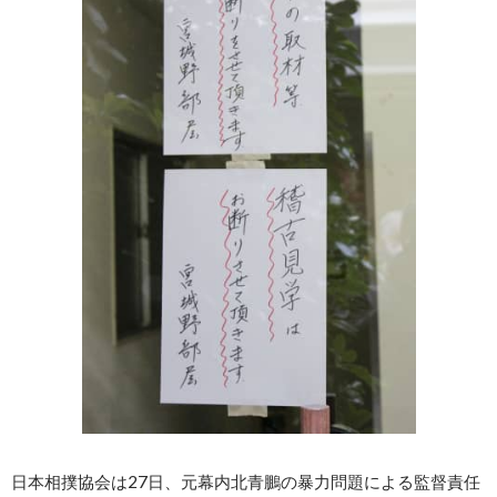
日本相撲協会は27日、元幕内北青鵬の暴力問題による監督責任