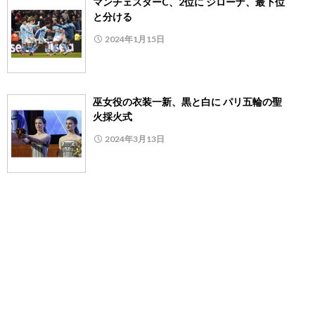
マンチェスターC、2位に ジローナ、最下位
と分ける
2024年1月15日
巫女役の衣装一新、黒と白に パリ五輪の聖
火採火式
2024年3月13日