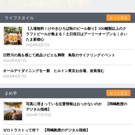
ライフスタイル
もっと見る
【入場無料！けやきひろば秋のビール祭り】300種類以上のク
ラフトビールが集まる！土日祝日はアーリーオープンも｜さい
たま新都心
2026年8月7日
日野川の風を感じて絶品ジビエも満喫 鳥取のサイクリングイベント
2026年8月7日
オールデイダイニングを一新 ヒルトン東京お台場、改装進む
2026年8月7日
まめ学
もっと見る
写真に埋まっている位置情報はおっかないのか 【岡嶋教授の
デジタル指南】
2026年7月22日
ゼロトラストって何？ 【岡嶋教授のデジタル指南】