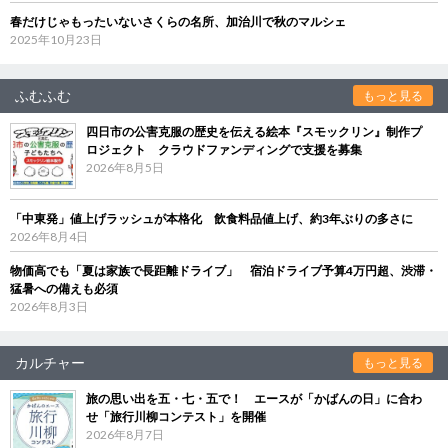
春だけじゃもったいないさくらの名所、加治川で秋のマルシェ
2025年10月23日
ふむふむ
もっと見る
四日市の公害克服の歴史を伝える絵本『スモックリン』制作プ
ロジェクト クラウドファンディングで支援を募集
2026年8月5日
「中東発」値上げラッシュが本格化 飲食料品値上げ、約3年ぶりの多さに
2026年8月4日
物価高でも「夏は家族で長距離ドライブ」 宿泊ドライブ予算4万円超、渋滞・
猛暑への備えも必須
2026年8月3日
カルチャー
もっと見る
旅の思い出を五・七・五で！ エースが「かばんの日」に合わ
せ「旅行川柳コンテスト」を開催
2026年8月7日