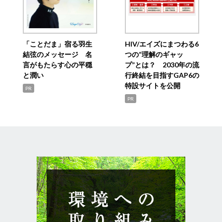
「ことだま」宿る羽生
HIV/エイズにまつわる6
結弦のメッセージ 名
つの“理解のギャッ
言がもたらす心の平穏
プ”とは？ 2030年の流
と潤い
行終結を目指すGAP6の
特設サイトを公開
PR
PR