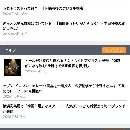
ゼロトラストって何？ 【岡嶋教授のデジタル指南】
2026年6月18日
きっと大平元首相は泣いている 【政眼鏡（せいがんきょう）－本田雅俊の政
治コラム】
2026年6月10日
グルメ
もっと見る
ビールだけ飲むと倒れる「ふらつくビアグラス」発売 “強制
的に水を飲む”仕掛けで適正飲酒を後押し
2026年8月7日
セブン‐イレブン、カレー15商品を一斉投入 名店監修から冷製うどんまで“夏
のカレーフェス”を開催中
2026年8月6日
横浜高島屋で「韓国市場」がスタート 人気グルメから雑貨まで約30ブランド
が集結
2026年8月5日