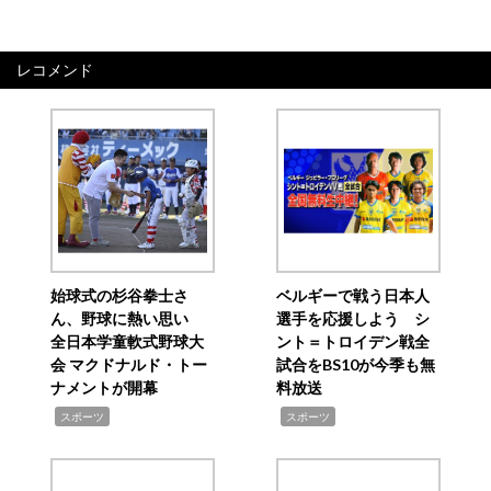
レコメンド
始球式の杉谷拳士さ
ベルギーで戦う日本人
ん、野球に熱い思い
選手を応援しよう シ
全日本学童軟式野球大
ント＝トロイデン戦全
会 マクドナルド・トー
試合をBS10が今季も無
ナメントが開幕
料放送
,
,
スポーツ
スポーツ