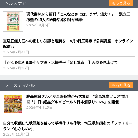
ヘルスケア
もっと見る
現代書林から新刊『こんなときには、まず、漢方！』 漢方三
考塾の15人の医師や薬剤師が執筆
2026年8月5日
重症筋無力症への正しい知識と理解を 8月8日広島市で公開講座、オンライン
配信も
2026年7月31日
【がんを生きる緩和ケア医・大橋洋平「足し算命」】天空を見上げて
2026年7月28日
フェスティバル
もっと見る
絶品屋台グルメが全国各地から大集結 “庶民派食フェス”第4
回「川口×絶品グルメビール＆日本酒祭り2026」を開催
2026年4月15日
自分で収穫した秋野菜を使って芋煮作りを体験 埼玉県加須市の「ファミリー
ランドむさしの村」
2025年11月4日