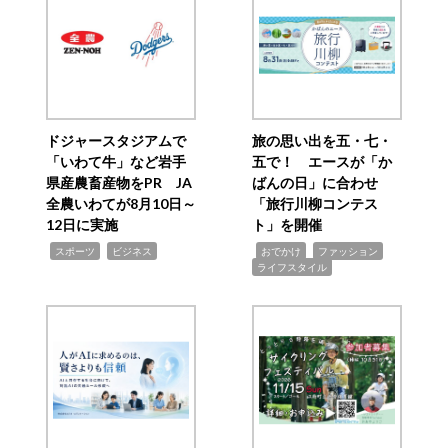
ドジャースタジアムで
旅の思い出を五・七・
「いわて牛」など岩手
五で！ エースが「か
県産農畜産物をPR JA
ばんの日」に合わせ
全農いわてが8月10日～
「旅行川柳コンテス
12日に実施
ト」を開催
,
,
,
,
,
スポーツ
ビジネス
おでかけ
ファッション
ライフスタイル