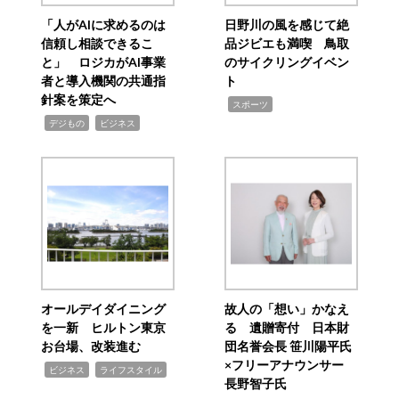
「人がAIに求めるのは
日野川の風を感じて絶
信頼し相談できるこ
品ジビエも満喫 鳥取
と」 ロジカがAI事業
のサイクリングイベン
者と導入機関の共通指
ト
針案を策定へ
,
スポーツ
,
,
デジもの
ビジネス
オールデイダイニング
故人の「想い」かなえ
を一新 ヒルトン東京
る 遺贈寄付 日本財
お台場、改装進む
団名誉会長 笹川陽平氏
×フリーアナウンサー
,
,
ビジネス
ライフスタイル
長野智子氏