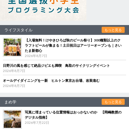
ライフスタイル
もっと見る
【入場無料！けやきひろば秋のビール祭り】300種類以上のク
ラフトビールが集まる！土日祝日はアーリーオープンも｜さい
たま新都心
2026年8月7日
日野川の風を感じて絶品ジビエも満喫 鳥取のサイクリングイベント
2026年8月7日
オールデイダイニングを一新 ヒルトン東京お台場、改装進む
2026年8月7日
まめ学
もっと見る
写真に埋まっている位置情報はおっかないのか 【岡嶋教授の
デジタル指南】
2026年7月22日