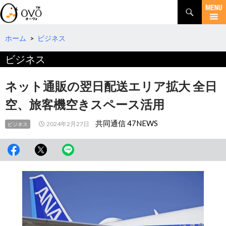
検
索
コ
ン
テ
ホーム
>
ビジネス
ン
ビジネス
ツ
へ
移
ネット通販の翌日配送エリア拡大 全日
動
空、旅客機空きスペース活用
共同通信 47NEWS
2024年2月27日
ビジネス