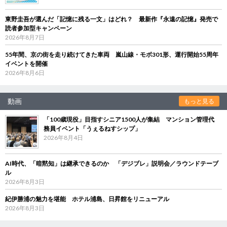
東野圭吾が選んだ「記憶に残る一文」はどれ？ 最新作『永遠の記憶』発売で
読者参加型キャンペーン
2026年8月7日
55年間、京の街を走り続けてきた車両 嵐山線・モボ301形、運行開始55周年
イベントを開催
2026年8月6日
動画
もっと見る
「100歳現役」目指すシニア1500人が集結 マンション管理代
務員イベント「うぇるねすシップ」
2026年8月4日
AI時代、「暗黙知」は継承できるのか 「デジブレ」説明会／ラウンドテーブ
ル
2026年8月3日
紀伊勝浦の魅力を堪能 ホテル浦島、日昇館をリニューアル
2026年8月3日