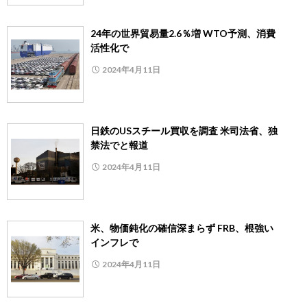
24年の世界貿易量2.6％増 WTO予測、消費
活性化で
2024年4月11日
日鉄のUSスチール買収を調査 米司法省、独
禁法でと報道
2024年4月11日
米、物価鈍化の確信深まらず FRB、根強い
インフレで
2024年4月11日