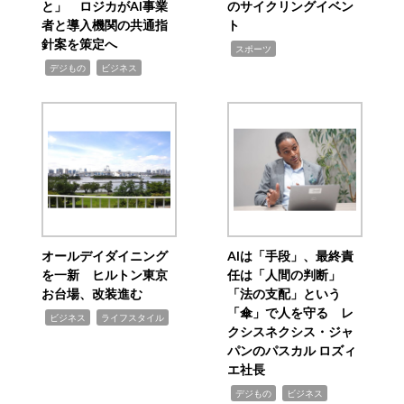
と」 ロジカがAI事業
のサイクリングイベン
者と導入機関の共通指
ト
針案を策定へ
,
スポーツ
,
,
デジもの
ビジネス
オールデイダイニング
AIは「手段」、最終責
を一新 ヒルトン東京
任は「人間の判断」
お台場、改装進む
「法の支配」という
「傘」で人を守る レ
,
,
ビジネス
ライフスタイル
クシスネクシス・ジャ
パンのパスカル ロズィ
エ社長
,
,
デジもの
ビジネス