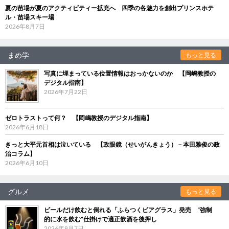
夏の苗場が夏のアクティビティー拡充へ 四季の各魅力を創出プリンスホテ
ル・苗場スキー場
2026年8月7日
まめ学
もっと見る
写真に埋まっている位置情報はおっかないのか 【岡嶋教授の
デジタル指南】
2026年7月22日
ゼロトラストって何？ 【岡嶋教授のデジタル指南】
2026年6月18日
きっと大平元首相は泣いている 【政眼鏡（せいがんきょう）－本田雅俊の政
治コラム】
2026年6月10日
グルメ
もっと見る
ビールだけ飲むと倒れる「ふらつくビアグラス」発売 “強制
的に水を飲む”仕掛けで適正飲酒を後押し
2026年8月7日