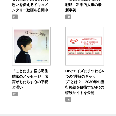
思いを伝えるドキュメ
戦略 科学的人事の最
ンタリー動画を公開中
新事例
PR
PR
「ことだま」宿る羽生
HIV/エイズにまつわる6
結弦のメッセージ 名
つの“理解のギャッ
言がもたらす心の平穏
プ”とは？ 2030年の流
と潤い
行終結を目指すGAP6の
特設サイトを公開
PR
PR