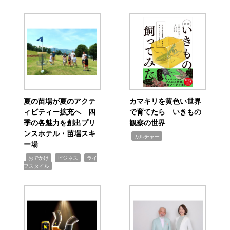
夏の苗場が夏のアクテ
カマキリを黄色い世界
ィビティー拡充へ 四
で育てたら いきもの
季の各魅力を創出プリ
観察の世界
ンスホテル・苗場スキ
,
カルチャー
ー場
,
,
,
おでかけ
ビジネス
ライ
フスタイル