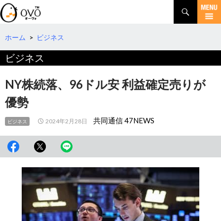
検
索
コ
ン
テ
ホーム
>
ビジネス
ン
ビジネス
ツ
へ
移
NY株続落、96ドル安 利益確定売りが
動
優勢
共同通信 47NEWS
2024年2月28日
ビジネス