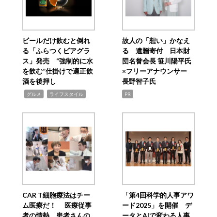
ビールだけ飲むと倒れ
故人の「想い」かなえ
る「ふらつくビアグラ
る 遺贈寄付 日本財
ス」発売 “強制的に水
団名誉会長 笹川陽平氏
を飲む”仕掛けで適正飲
×フリーアナウンサー
酒を後押し
長野智子氏
,
,
グルメ
ライフスタイル
PR
CAR T細胞療法はチー
「第4回科学的人事アワ
ム医療だ！ 医療従事
ード2025」を開催 デ
者の情熱、患者さんの
ータとAIで変わる人事