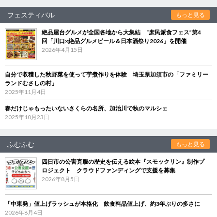
フェスティバル
もっと見る
絶品屋台グルメが全国各地から大集結 “庶民派食フェス”第4
回「川口×絶品グルメビール＆日本酒祭り2026」を開催
2026年4月15日
自分で収穫した秋野菜を使って芋煮作りを体験 埼玉県加須市の「ファミリー
ランドむさしの村」
2025年11月4日
春だけじゃもったいないさくらの名所、加治川で秋のマルシェ
2025年10月23日
ふむふむ
もっと見る
四日市の公害克服の歴史を伝える絵本『スモックリン』制作プ
ロジェクト クラウドファンディングで支援を募集
2026年8月5日
「中東発」値上げラッシュが本格化 飲食料品値上げ、約3年ぶりの多さに
2026年8月4日