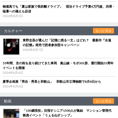
物価高でも「夏は家族で長距離ドライブ」 宿泊ドライブ予算4万円超、渋滞・
猛暑への備えも必須
2026年8月3日
カルチャー
もっと見る
東野圭吾が選んだ「記憶に残る一文」はどれ？ 最新作『永遠
の記憶』発売で読者参加型キャンペーン
2026年8月7日
55年間、京の街を走り続けてきた車両 嵐山線・モボ301形、運行開始55周年
イベントを開催
2026年8月6日
夏季企画展「秀吉・秀長と和歌山」 和歌山市立博物館で8月8日から
2026年8月6日
動画
もっと見る
「100歳現役」目指すシニア1500人が集結 マンション管理代
務員イベント「うぇるねすシップ」