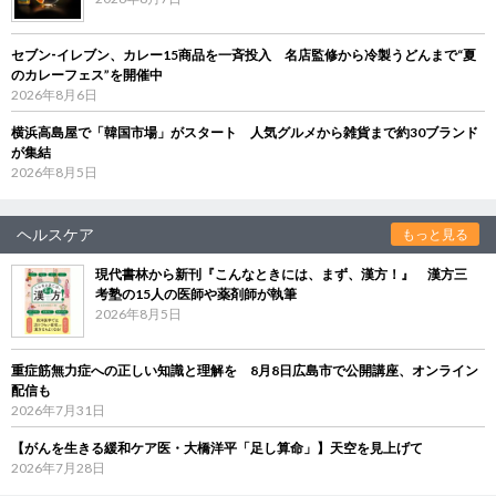
セブン‐イレブン、カレー15商品を一斉投入 名店監修から冷製うどんまで“夏
のカレーフェス”を開催中
2026年8月6日
横浜高島屋で「韓国市場」がスタート 人気グルメから雑貨まで約30ブランド
が集結
2026年8月5日
ヘルスケア
もっと見る
現代書林から新刊『こんなときには、まず、漢方！』 漢方三
考塾の15人の医師や薬剤師が執筆
2026年8月5日
重症筋無力症への正しい知識と理解を 8月8日広島市で公開講座、オンライン
配信も
2026年7月31日
【がんを生きる緩和ケア医・大橋洋平「足し算命」】天空を見上げて
2026年7月28日