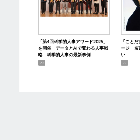
「第4回科学的人事アワード2025」
「ことだ
を開催 データとAIで変わる人事戦
ージ 名
略 科学的人事の最新事例
い
PR
PR