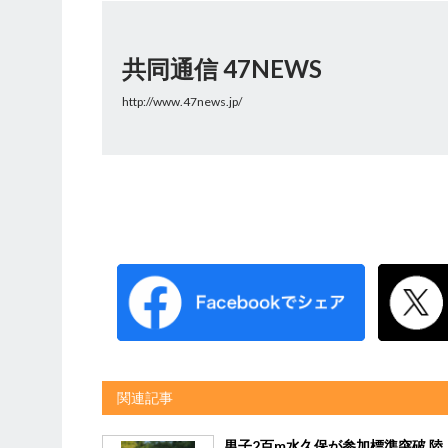
共同通信 47NEWS
http://www.47news.jp/
関連記事
男子2百m水久保が参加標準突破 陸