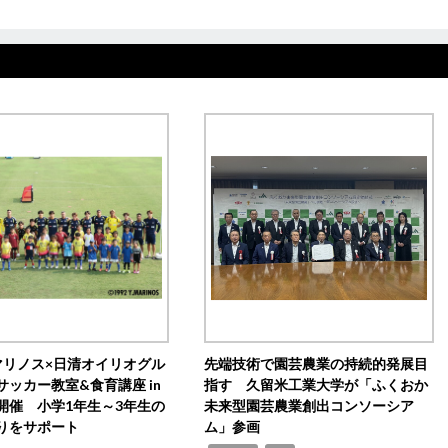
マリノス×日清オイリオグル
先端技術で園芸農業の持続的発展目
サッカー教室&食育講座 in
指す 久留米工業大学が「ふくおか
開催 小学1年生～3年生の
未来型園芸農業創出コンソーシア
りをサポート
ム」参画