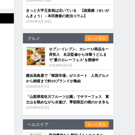
2026年6月18日
きっと大平元首相は泣いている 【政眼鏡（せいが
んきょう）－本田雅俊の政治コラム】
2026年6月10日
グルメ
もっと見る
セブン‐イレブン、カレー15商品を一
斉投入 名店監修から冷製うどんま
で“夏のカレーフェス”を開催中
2026年8月6日
横浜高島屋で「韓国市場」がスタート 人気グルメ
から雑貨まで約30ブランドが集結
2026年8月5日
「山梨県笛吹川フルーツ公園」でサマーフェス 富
士山を眺めながら水遊び、季節限定の桃のかき氷も
2026年8月3日
ヘルスケア
もっと見る