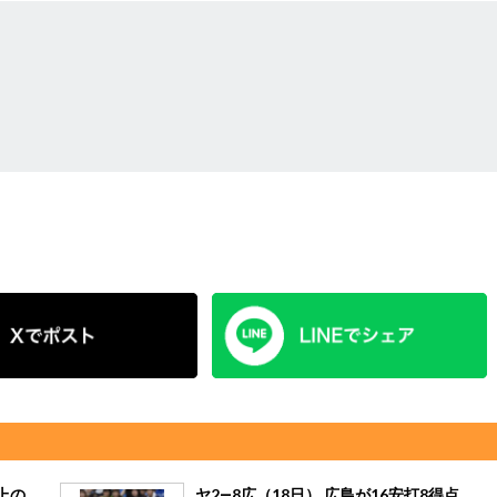
上の
ヤ2―8広（18日） 広島が16安打8得点