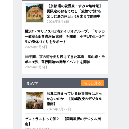
【京都 湯の花温泉・すみや亀峰菴】
夏限定のおもてなし「旅館で“涼”を
楽しむ夏の休日」8月末まで開催中
2026年8月6日
横浜F・マリノス×日清オイリオグループ、「サッカ
ー教室&食育講座 in 宮崎」を開催 小学1年生～3年
生の身体づくりをサポート
2026年8月6日
55年間、京の街を走り続けてきた車両 嵐山線・モ
ボ301形、運行開始55周年イベントを開催
2026年8月6日
まめ学
もっと見る
写真に埋まっている位置情報はおっ
かないのか 【岡嶋教授のデジタル
指南】
2026年7月22日
ゼロトラストって何？ 【岡嶋教授のデジタル指
南】