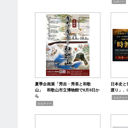
,
スポーツ
夏季企画展「秀吉・秀長と和歌
日本史と
山」 和歌山市立博物館で8月8日か
渡り」、i
ら
,
カルチャー
,
カルチャー