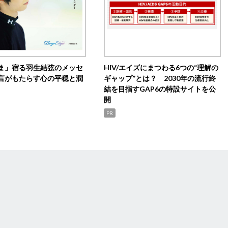
ま」宿る羽生結弦のメッセ
HIV/エイズにまつわる6つの“理解の
言がもたらす心の平穏と潤
ギャップ”とは？ 2030年の流行終
結を目指すGAP6の特設サイトを公
開
PR