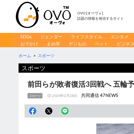
OVO [オーヴォ]
話題の情報を発信するサイト
コンテンツへ移動
検
SDGs
ジェンダー
ライフスタイル
エンタメ
索
おでかけ
まめ学
デジもの
ペット
ビジネ
ホーム
>
スポーツ
スポーツ
前田らが敗者復活3回戦へ 五輪
共同通信 47NEWS
2024年2月28日
スポーツ