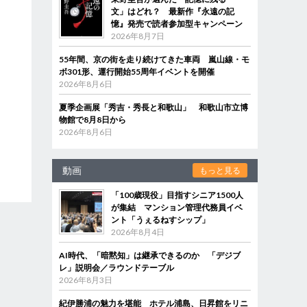
文」はどれ？ 最新作『永遠の記
憶』発売で読者参加型キャンペーン
2026年8月7日
55年間、京の街を走り続けてきた車両 嵐山線・モ
ボ301形、運行開始55周年イベントを開催
2026年8月6日
夏季企画展「秀吉・秀長と和歌山」 和歌山市立博
物館で8月8日から
2026年8月6日
動画
もっと見る
「100歳現役」目指すシニア1500人
が集結 マンション管理代務員イベ
ント「うぇるねすシップ」
2026年8月4日
AI時代、「暗黙知」は継承できるのか 「デジブ
レ」説明会／ラウンドテーブル
2026年8月3日
紀伊勝浦の魅力を堪能 ホテル浦島、日昇館をリニ