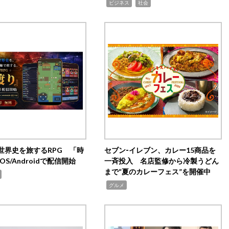
,
,
ビジネス
社会
世界史を旅するRPG 「時
セブン‐イレブン、カレー15商品を
OS/Androidで配信開始
一斉投入 名店監修から冷製うどん
まで“夏のカレーフェス”を開催中
,
グルメ