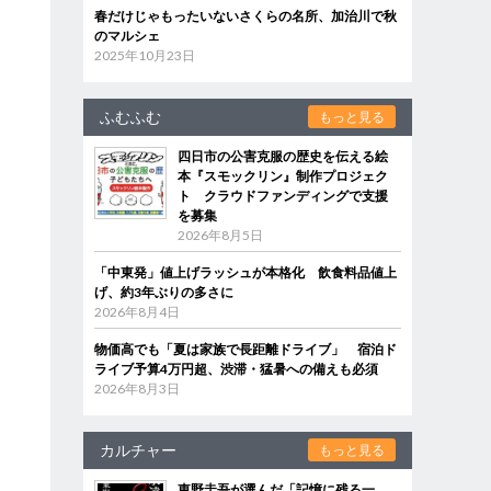
春だけじゃもったいないさくらの名所、加治川で秋
のマルシェ
2025年10月23日
ふむふむ
もっと見る
四日市の公害克服の歴史を伝える絵
本『スモックリン』制作プロジェク
ト クラウドファンディングで支援
を募集
2026年8月5日
「中東発」値上げラッシュが本格化 飲食料品値上
げ、約3年ぶりの多さに
2026年8月4日
物価高でも「夏は家族で長距離ドライブ」 宿泊ド
ライブ予算4万円超、渋滞・猛暑への備えも必須
2026年8月3日
カルチャー
もっと見る
東野圭吾が選んだ「記憶に残る一