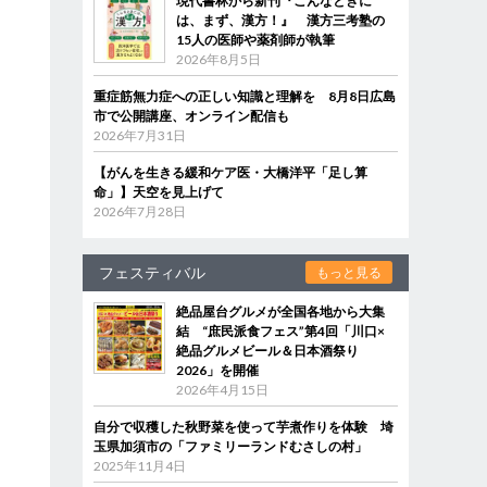
現代書林から新刊『こんなときに
は、まず、漢方！』 漢方三考塾の
15人の医師や薬剤師が執筆
2026年8月5日
重症筋無力症への正しい知識と理解を 8月8日広島
市で公開講座、オンライン配信も
2026年7月31日
【がんを生きる緩和ケア医・大橋洋平「足し算
命」】天空を見上げて
2026年7月28日
フェスティバル
もっと見る
絶品屋台グルメが全国各地から大集
結 “庶民派食フェス”第4回「川口×
絶品グルメビール＆日本酒祭り
2026」を開催
2026年4月15日
自分で収穫した秋野菜を使って芋煮作りを体験 埼
玉県加須市の「ファミリーランドむさしの村」
2025年11月4日