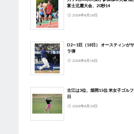
富士北麓大会、20秒14
2024年8月18日
D2―1巨（18日） オースティンが
ラ弾
2024年8月18日
古江は3位、畑岡15位 米女子ゴル
日
2024年8月19日