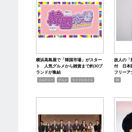
横浜高島屋で「韓国市場」がスター
故人の「
ト 人気グルメから雑貨まで約30ブ
付 日本
ランドが集結
フリーア
,
,
,
カルチャー
グルメ
ライフスタイル
PR