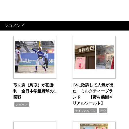
レコメンド
弓ヶ浜（鳥取）が初勝
LVに敗訴して人気が出
利 全日本学童野球の1
た ミルクティーブラ
回戦
ンド 【野村義樹✕
リアルワールド】
,
スポーツ
,
,
ライフスタイル
社会