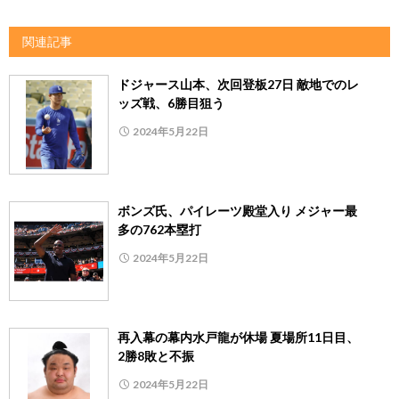
関連記事
ドジャース山本、次回登板27日 敵地でのレ
ッズ戦、6勝目狙う
2024年5月22日
ボンズ氏、パイレーツ殿堂入り メジャー最
多の762本塁打
2024年5月22日
再入幕の幕内水戸龍が休場 夏場所11日目、
2勝8敗と不振
2024年5月22日