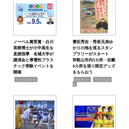
ノーベル賞受賞・白川
豊臣秀吉・秀長兄弟ゆ
英樹博士が小中高生を
かりの地を巡るスタン
直接指導 名城大学が
プラリーがスタート
講演会と導電性プラス
和歌山市内5カ所・近畿
チック実験イベントを
6カ所を巡り限定グッズ
開催
をもらおう
,
,
,
ライフスタイル
カルチャー
ライフスタイ
ル