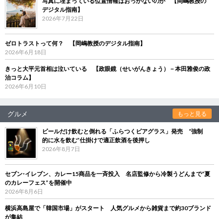
写真に埋まっている位置情報はおっかないのか 【岡嶋教授の
デジタル指南】
2026年7月22日
ゼロトラストって何？ 【岡嶋教授のデジタル指南】
2026年6月18日
きっと大平元首相は泣いている 【政眼鏡（せいがんきょう）－本田雅俊の政
治コラム】
2026年6月10日
グルメ
もっと見る
ビールだけ飲むと倒れる「ふらつくビアグラス」発売 “強制
的に水を飲む”仕掛けで適正飲酒を後押し
2026年8月7日
セブン‐イレブン、カレー15商品を一斉投入 名店監修から冷製うどんまで“夏
のカレーフェス”を開催中
2026年8月6日
横浜高島屋で「韓国市場」がスタート 人気グルメから雑貨まで約30ブランド
が集結