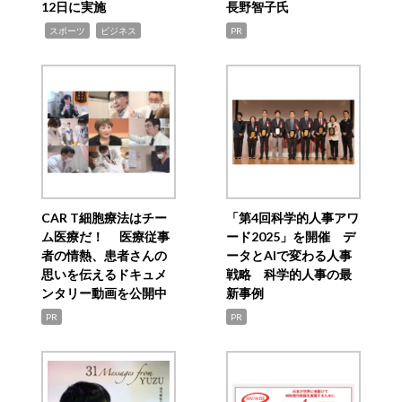
12日に実施
長野智子氏
,
,
スポーツ
ビジネス
PR
CAR T細胞療法はチー
「第4回科学的人事アワ
ム医療だ！ 医療従事
ード2025」を開催 デ
者の情熱、患者さんの
ータとAIで変わる人事
思いを伝えるドキュメ
戦略 科学的人事の最
ンタリー動画を公開中
新事例
PR
PR