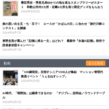
豊臣秀吉・秀長兄弟ゆかりの地を巡るスタンプラリーがスター
ト 和歌山市内5カ所・近畿6カ所を巡り限定グッズをもらおう
2026年8月8日
旅の思い出を五・七・五で！ エースが「かばんの日」に合わせ「旅行川柳コ
ンテスト」を開催
2026年8月7日
東野圭吾が選んだ「記憶に残る一文」はどれ？ 最新作『永遠の記憶』発売で
読者参加型キャンペーン
2026年8月7日
動画
もっと見る
「100歳現役」目指すシニア1500人が集結 マンション管理代
務員イベント「うぇるねすシップ」
2026年8月4日
AI時代、「暗黙知」は継承できるのか 「デジブレ」説明会／ラウンドテーブ
ル
2026年8月3日