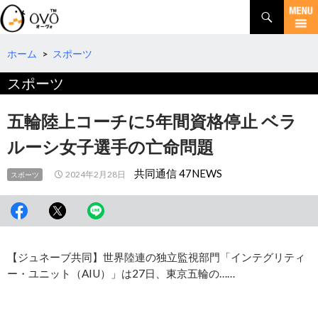
検
索
コ
ン
テ
ホーム
>
スポーツ
ン
スポーツ
ツ
へ
移
五輪陸上コーチに5年間資格停止 ベラ
動
ルーシ女子選手の亡命問題
共同通信 47NEWS
2024年2月28日
スポーツ
【ジュネーブ共同】世界陸連の独立監視部門「インテグリティ
ー・ユニット（AIU）」は27日、東京五輪の……