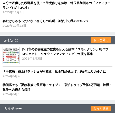
自分で収穫した秋野菜を使って芋煮作りを体験 埼玉県加須市の「ファミリー
ランドむさしの村」
2025年11月4日
春だけじゃもったいないさくらの名所、加治川で秋のマルシェ
2025年10月23日
ふむふむ
もっと見る
四日市の公害克服の歴史を伝える絵本『スモックリン』制作プ
ロジェクト クラウドファンディングで支援を募集
2026年8月5日
「中東発」値上げラッシュが本格化 飲食料品値上げ、約3年ぶりの多さに
2026年8月4日
物価高でも「夏は家族で長距離ドライブ」 宿泊ドライブ予算4万円超、渋滞・
猛暑への備えも必須
2026年8月3日
カルチャー
もっと見る