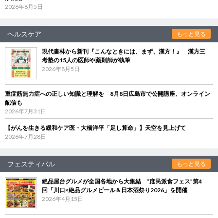
2026年8月5日
ヘルスケア
もっと見る
現代書林から新刊『こんなときには、まず、漢方！』 漢方三
考塾の15人の医師や薬剤師が執筆
2026年8月5日
重症筋無力症への正しい知識と理解を 8月8日広島市で公開講座、オンライン
配信も
2026年7月31日
【がんを生きる緩和ケア医・大橋洋平「足し算命」】天空を見上げて
2026年7月28日
フェスティバル
もっと見る
絶品屋台グルメが全国各地から大集結 “庶民派食フェス”第4
回「川口×絶品グルメビール＆日本酒祭り2026」を開催
2026年4月15日