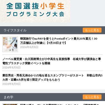
ライフスタイル
もっと見る
韓国旅行でau PAYを使うとPontaポイント最大20％還元！30
万店舗以上が対象に【9月30日まで】
2026年8月8日
ノーベル賞受賞・白川英樹博士が小中高生を直接指導 名城大学が講演会と導
電性プラスチック実験イベントを開催
2026年8月8日
豊臣秀吉・秀長兄弟ゆかりの地を巡るスタンプラリーがスタート 和歌山市内5
カ所・近畿6カ所を巡り限定グッズをもらおう
2026年8月8日
まめ学
もっと見る