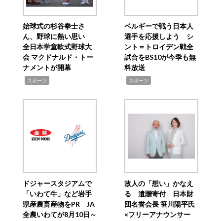
始球式の杉谷拳士さ
ベルギーで戦う日本人
ん、野球に熱い思い
選手を応援しよう シ
全日本学童軟式野球大
ント＝トロイデン戦全
会 マクドナルド・トー
試合をBS10が今季も無
ナメントが開幕
料放送
,
,
スポーツ
スポーツ
ドジャースタジアムで
故人の「想い」かなえ
「いわて牛」など岩手
る 遺贈寄付 日本財
県産農畜産物をPR JA
団名誉会長 笹川陽平氏
全農いわてが8月10日～
×フリーアナウンサー