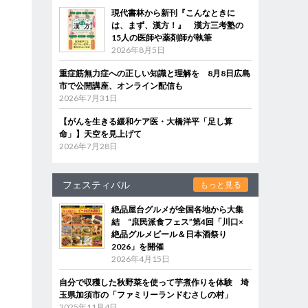
現代書林から新刊『こんなときに
は、まず、漢方！』 漢方三考塾の
15人の医師や薬剤師が執筆
2026年8月5日
重症筋無力症への正しい知識と理解を 8月8日広島
市で公開講座、オンライン配信も
2026年7月31日
【がんを生きる緩和ケア医・大橋洋平「足し算
命」】天空を見上げて
2026年7月28日
フェスティバル
もっと見る
絶品屋台グルメが全国各地から大集
結 “庶民派食フェス”第4回「川口×
絶品グルメビール＆日本酒祭り
2026」を開催
2026年4月15日
自分で収穫した秋野菜を使って芋煮作りを体験 埼
玉県加須市の「ファミリーランドむさしの村」
2025年11月4日