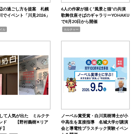
辺の過ごし方を提案 札幌
6人の作家が描く“風景と猫”の共演
川でイベント「川見2026」
歌舞伎座そばのギャラリーYOHAKU
で8月20日から開催
,
イル
カルチャー
訴して人気が出た ミルクテ
ノーベル賞受賞・白川英樹博士が小
ンド 【野村義樹✕リア
中高生を直接指導 名城大学が講演
ド】
会と導電性プラスチック実験イベン