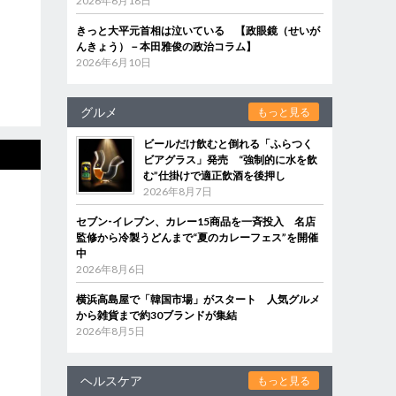
2026年6月18日
きっと大平元首相は泣いている 【政眼鏡（せいが
んきょう）－本田雅俊の政治コラム】
2026年6月10日
グルメ
もっと見る
ビールだけ飲むと倒れる「ふらつく
ビアグラス」発売 “強制的に水を飲
む”仕掛けで適正飲酒を後押し
2026年8月7日
セブン‐イレブン、カレー15商品を一斉投入 名店
監修から冷製うどんまで“夏のカレーフェス”を開催
中
2026年8月6日
横浜高島屋で「韓国市場」がスタート 人気グルメ
から雑貨まで約30ブランドが集結
2026年8月5日
ヘルスケア
もっと見る