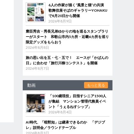
6人の作家が描く“風景と猫”の共演
歌舞伎座そばのギャラリーYOHAKU
で8月20日から開催
2026年8月9日
豊臣秀吉・秀長兄弟ゆかりの地を巡るスタンプラリ
ーがスタート 和歌山市内5カ所・近畿6カ所を巡り
限定グッズをもらおう
2026年8月8日
旅の思い出を五・七・五で！ エースが「かばんの
日」に合わせ「旅行川柳コンテスト」を開催
2026年8月7日
動画
もっと見る
「100歳現役」目指すシニア1500人
が集結 マンション管理代務員イベ
ント「うぇるねすシップ」
2026年8月4日
AI時代、「暗黙知」は継承できるのか 「デジブ
レ」説明会／ラウンドテーブル
2026年8月3日