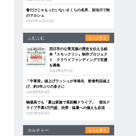
春だけじゃもったいないさくらの名所、加治川で秋
のマルシェ
2025年10月23日
ふむふむ
もっと見る
四日市の公害克服の歴史を伝える絵
本『スモックリン』制作プロジェク
ト クラウドファンディングで支援
を募集
2026年8月5日
「中東発」値上げラッシュが本格化 飲食料品値上
げ、約3年ぶりの多さに
2026年8月4日
物価高でも「夏は家族で長距離ドライブ」 宿泊ド
ライブ予算4万円超、渋滞・猛暑への備えも必須
2026年8月3日
カルチャー
もっと見る