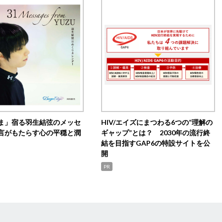
ま」宿る羽生結弦のメッセ
HIV/エイズにまつわる6つの“理解の
言がもたらす心の平穏と潤
ギャップ”とは？ 2030年の流行終
結を目指すGAP6の特設サイトを公
開
PR