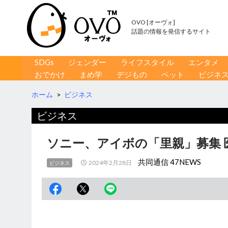
OVO [オーヴォ]
話題の情報を発信するサイト
コンテンツへ移動
検
SDGs
ジェンダー
ライフスタイル
エンタメ
索
おでかけ
まめ学
デジもの
ペット
ビジネ
ホーム
>
ビジネス
ビジネス
ソニー、アイボの「里親」募集 
共同通信 47NEWS
2024年2月28日
ビジネス