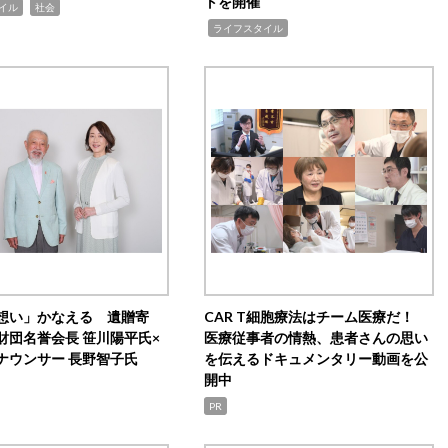
トを開催
,
イル
社会
,
ライフスタイル
想い」かなえる 遺贈寄
CAR T細胞療法はチーム医療だ！
財団名誉会長 笹川陽平氏×
医療従事者の情熱、患者さんの思い
ナウンサー 長野智子氏
を伝えるドキュメンタリー動画を公
開中
PR