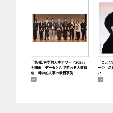
「第4回科学的人事アワード2025」
「ことだ
を開催 データとAIで変わる人事戦
ージ 名
略 科学的人事の最新事例
い
PR
PR