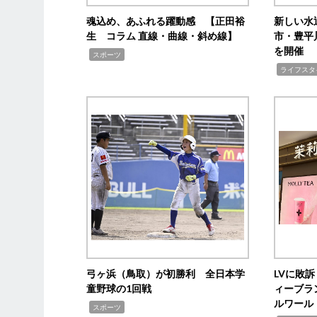
魂込め、あふれる躍動感 【正田裕
新しい水
生 コラム 直線・曲線・斜め線】
市・豊平
を開催
,
スポーツ
,
ライフスタ
弓ヶ浜（鳥取）が初勝利 全日本学
LVに敗
童野球の1回戦
ィーブラ
ルワール
,
スポーツ