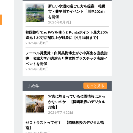
新しい水辺の過ごし方を提案 札幌
市・豊平川でイベント「川見2026」
を開催
2026年8月9日
韓国旅行でau PAYを使うとPontaポイント最大20％
還元！30万店舗以上が対象に【9月30日まで】
2026年8月8日
ノーベル賞受賞・白川英樹博士が小中高生を直接指
導 名城大学が講演会と導電性プラスチック実験イ
ベントを開催
2026年8月8日
まめ学
もっと見る
写真に埋まっている位置情報はおっ
かないのか 【岡嶋教授のデジタル
指南】
2026年7月22日
ゼロトラストって何？ 【岡嶋教授のデジタル指
南】