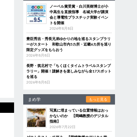
ノーベル賞受賞・白川英樹博士が小
中高生を直接指導 名城大学が講演
会と導電性プラスチック実験イベン
トを開催
2026年8月8日
豊臣秀吉・秀長兄弟ゆかりの地を巡るスタンプラリ
ーがスタート 和歌山市内5カ所・近畿6カ所を巡り
限定グッズをもらおう
2026年8月8日
長野・筑北村で「ちくほくタイムトラベルスタンプ
ラリー」開催！謎解きを楽しみながら全17スポット
を巡る
2026年8月8日
まめ学
もっと見る
写真に埋まっている位置情報はおっ
かないのか 【岡嶋教授のデジタル
指南】
2026年7月22日