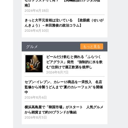
ゼロトラストって何？ 【岡嶋教授のデジタル指
南】
2026年6月18日
きっと大平元首相は泣いている 【政眼鏡（せいが
んきょう）－本田雅俊の政治コラム】
2026年6月10日
グルメ
もっと見る
ビールだけ飲むと倒れる「ふらつく
ビアグラス」発売 “強制的に水を飲
む”仕掛けで適正飲酒を後押し
2026年8月7日
セブン‐イレブン、カレー15商品を一斉投入 名店
監修から冷製うどんまで“夏のカレーフェス”を開催
中
2026年8月6日
横浜高島屋で「韓国市場」がスタート 人気グルメ
から雑貨まで約30ブランドが集結
2026年8月5日