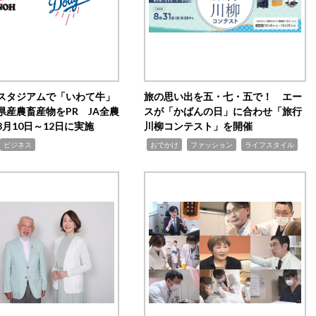
スタジアムで「いわて牛」
旅の思い出を五・七・五で！ エー
県産農畜産物をPR JA全農
スが「かばんの日」に合わせ「旅行
月10日～12日に実施
川柳コンテスト」を開催
,
,
,
ビジネス
おでかけ
ファッション
ライフスタイル