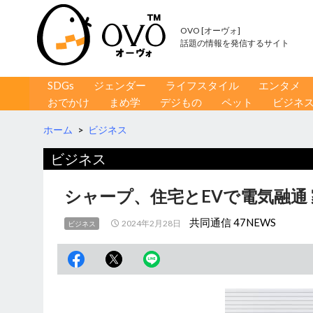
OVO [オーヴォ]
話題の情報を発信するサイト
コンテンツへ移動
検
SDGs
ジェンダー
ライフスタイル
エンタメ
索
おでかけ
まめ学
デジもの
ペット
ビジネ
ホーム
>
ビジネス
ビジネス
シャープ、住宅とEVで電気融通
共同通信 47NEWS
2024年2月28日
ビジネス