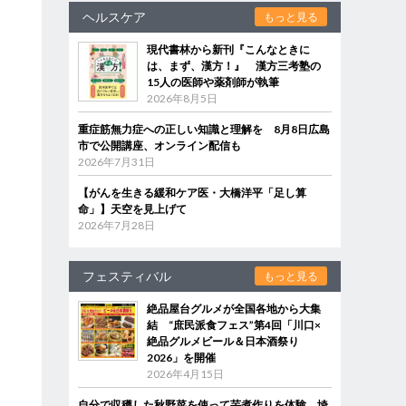
ヘルスケア
もっと見る
現代書林から新刊『こんなときに
は、まず、漢方！』 漢方三考塾の
15人の医師や薬剤師が執筆
2026年8月5日
重症筋無力症への正しい知識と理解を 8月8日広島
市で公開講座、オンライン配信も
2026年7月31日
【がんを生きる緩和ケア医・大橋洋平「足し算
命」】天空を見上げて
2026年7月28日
フェスティバル
もっと見る
絶品屋台グルメが全国各地から大集
結 “庶民派食フェス”第4回「川口×
絶品グルメビール＆日本酒祭り
2026」を開催
2026年4月15日
自分で収穫した秋野菜を使って芋煮作りを体験 埼