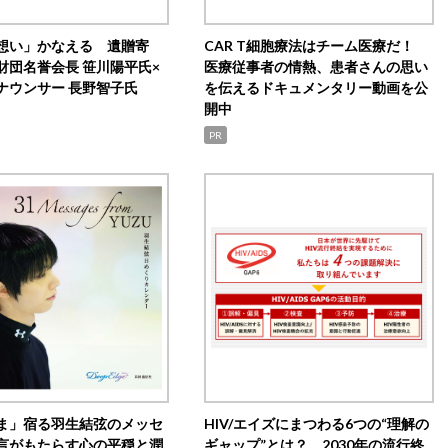
想い」かなえる 遺贈寄
CAR T細胞療法はチーム医療だ！
財団名誉会長 笹川陽平氏×
医療従事者の情熱、患者さんの思い
ナウンサー 長野智子氏
を伝えるドキュメンタリー動画を公
開中
PR
ま」宿る羽生結弦のメッセ
HIV/エイズにまつわる6つの“理解の
言がもたらす心の平穏と潤
ギャップ”とは？ 2030年の流行終