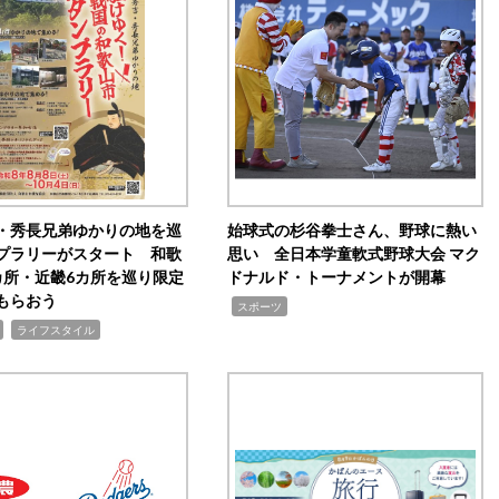
・秀長兄弟ゆかりの地を巡
始球式の杉谷拳士さん、野球に熱い
プラリーがスタート 和歌
思い 全日本学童軟式野球大会 マク
カ所・近畿6カ所を巡り限定
ドナルド・トーナメントが開幕
もらおう
,
スポーツ
,
ライフスタイル