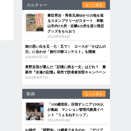
カルチャー
もっと見る
豊臣秀吉・秀長兄弟ゆかりの地を巡
るスタンプラリーがスタート 和歌
山市内5カ所・近畿6カ所を巡り限定
グッズをもらおう
2026年8月8日
旅の思い出を五・七・五で！ エースが「かばんの
日」に合わせ「旅行川柳コンテスト」を開催
2026年8月7日
東野圭吾が選んだ「記憶に残る一文」はどれ？ 最
新作『永遠の記憶』発売で読者参加型キャンペーン
2026年8月7日
動画
もっと見る
「100歳現役」目指すシニア1500人
が集結 マンション管理代務員イベ
ント「うぇるねすシップ」
2026年8月4日
AI時代、「暗黙知」は継承できるのか 「デジブ