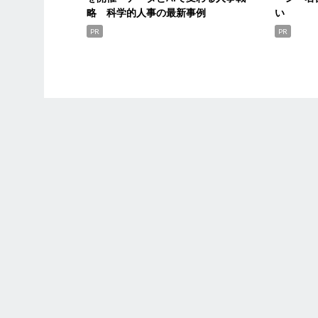
略 科学的人事の最新事例
い
PR
PR