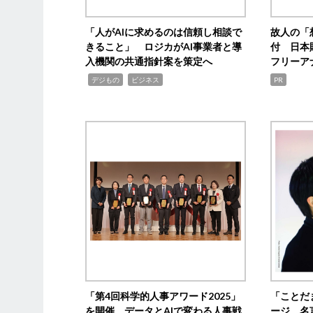
「人がAIに求めるのは信頼し相談で
故人の「
きること」 ロジカがAI事業者と導
付 日本
入機関の共通指針案を策定へ
フリーア
,
,
デジもの
ビジネス
PR
「第4回科学的人事アワード2025」
「ことだ
を開催 データとAIで変わる人事戦
ージ 名