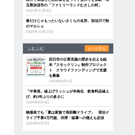
玉県加須市の「ファミリーランドむさしの村」
2025年11月4日
春だけじゃもったいないさくらの名所、加治川で秋
のマルシェ
2025年10月23日
ふむふむ
もっと見る
四日市の公害克服の歴史を伝える絵
本『スモックリン』制作プロジェク
ト クラウドファンディングで支援
を募集
2026年8月5日
「中東発」値上げラッシュが本格化 飲食料品値上
げ、約3年ぶりの多さに
2026年8月4日
物価高でも「夏は家族で長距離ドライブ」 宿泊ド
ライブ予算4万円超、渋滞・猛暑への備えも必須
2026年8月3日