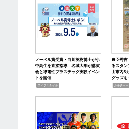
ノーベル賞受賞・白川英樹博士が小
豊臣秀吉
中高生を直接指導 名城大学が講演
るスタン
会と導電性プラスチック実験イベン
山市内5
トを開催
グッズを
,
,
ライフスタイル
カルチャー