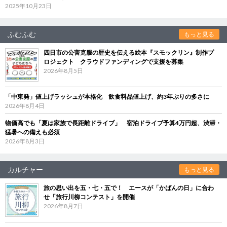
2025年10月23日
ふむふむ
もっと見る
四日市の公害克服の歴史を伝える絵本『スモックリン』制作プ
ロジェクト クラウドファンディングで支援を募集
2026年8月5日
「中東発」値上げラッシュが本格化 飲食料品値上げ、約3年ぶりの多さに
2026年8月4日
物価高でも「夏は家族で長距離ドライブ」 宿泊ドライブ予算4万円超、渋滞・
猛暑への備えも必須
2026年8月3日
カルチャー
もっと見る
旅の思い出を五・七・五で！ エースが「かばんの日」に合わ
せ「旅行川柳コンテスト」を開催
2026年8月7日