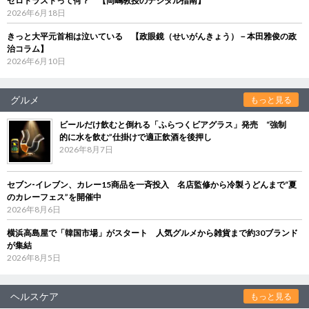
ゼロトラストって何？ 【岡嶋教授のデジタル指南】
2026年6月18日
きっと大平元首相は泣いている 【政眼鏡（せいがんきょう）－本田雅俊の政
治コラム】
2026年6月10日
グルメ
もっと見る
ビールだけ飲むと倒れる「ふらつくビアグラス」発売 “強制
的に水を飲む”仕掛けで適正飲酒を後押し
2026年8月7日
セブン‐イレブン、カレー15商品を一斉投入 名店監修から冷製うどんまで“夏
のカレーフェス”を開催中
2026年8月6日
横浜高島屋で「韓国市場」がスタート 人気グルメから雑貨まで約30ブランド
が集結
2026年8月5日
ヘルスケア
もっと見る