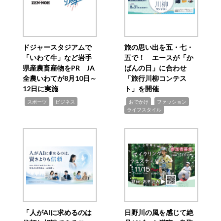
ドジャースタジアムで
旅の思い出を五・七・
「いわて牛」など岩手
五で！ エースが「か
県産農畜産物をPR JA
ばんの日」に合わせ
全農いわてが8月10日～
「旅行川柳コンテス
12日に実施
ト」を開催
,
,
,
,
,
スポーツ
ビジネス
おでかけ
ファッション
ライフスタイル
「人がAIに求めるのは
日野川の風を感じて絶