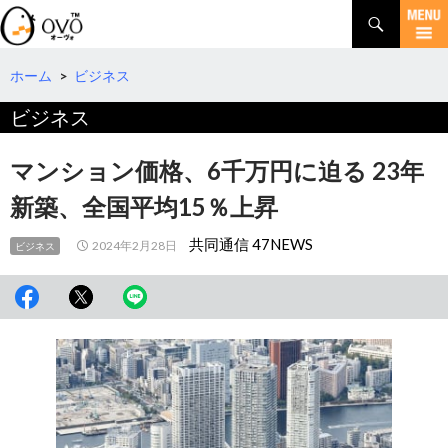
検
索
コ
ン
テ
ホーム
>
ビジネス
ン
ビジネス
ツ
へ
移
マンション価格、6千万円に迫る 23年
動
新築、全国平均15％上昇
共同通信 47NEWS
2024年2月28日
ビジネス