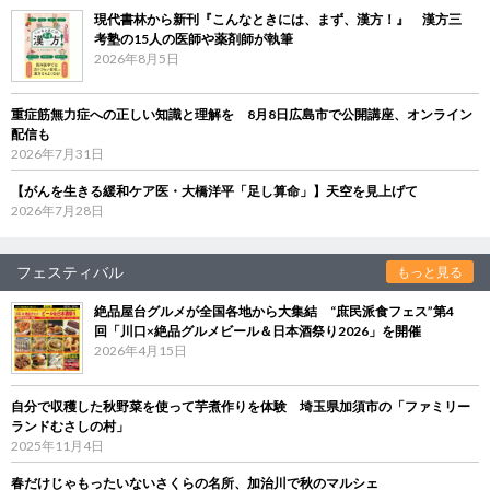
現代書林から新刊『こんなときには、まず、漢方！』 漢方三
考塾の15人の医師や薬剤師が執筆
2026年8月5日
重症筋無力症への正しい知識と理解を 8月8日広島市で公開講座、オンライン
配信も
2026年7月31日
【がんを生きる緩和ケア医・大橋洋平「足し算命」】天空を見上げて
2026年7月28日
フェスティバル
もっと見る
絶品屋台グルメが全国各地から大集結 “庶民派食フェス”第4
回「川口×絶品グルメビール＆日本酒祭り2026」を開催
2026年4月15日
自分で収穫した秋野菜を使って芋煮作りを体験 埼玉県加須市の「ファミリー
ランドむさしの村」
2025年11月4日
春だけじゃもったいないさくらの名所、加治川で秋のマルシェ