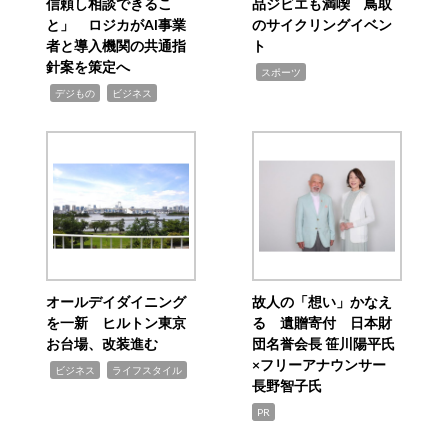
信頼し相談できるこ
品ジビエも満喫 鳥取
と」 ロジカがAI事業
のサイクリングイベン
者と導入機関の共通指
ト
針案を策定へ
,
スポーツ
,
,
デジもの
ビジネス
オールデイダイニング
故人の「想い」かなえ
を一新 ヒルトン東京
る 遺贈寄付 日本財
お台場、改装進む
団名誉会長 笹川陽平氏
×フリーアナウンサー
,
,
ビジネス
ライフスタイル
長野智子氏
PR