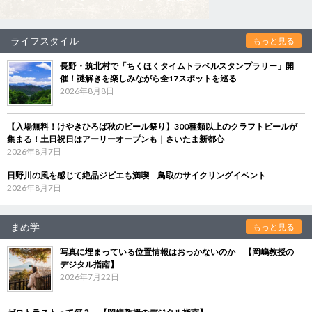
ライフスタイル
もっと見る
長野・筑北村で「ちくほくタイムトラベルスタンプラリー」開
催！謎解きを楽しみながら全17スポットを巡る
2026年8月8日
【入場無料！けやきひろば秋のビール祭り】300種類以上のクラフトビールが
集まる！土日祝日はアーリーオープンも｜さいたま新都心
2026年8月7日
日野川の風を感じて絶品ジビエも満喫 鳥取のサイクリングイベント
2026年8月7日
まめ学
もっと見る
写真に埋まっている位置情報はおっかないのか 【岡嶋教授の
デジタル指南】
2026年7月22日