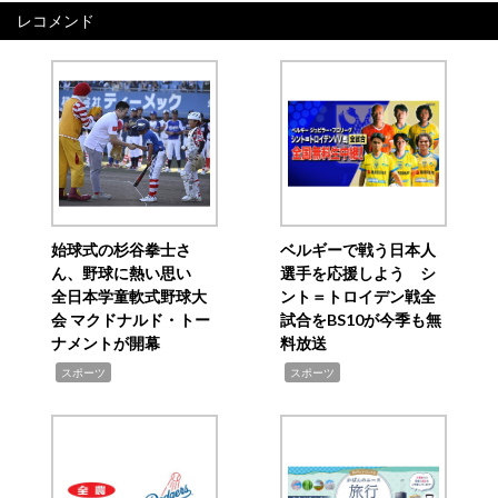
レコメンド
始球式の杉谷拳士さ
ベルギーで戦う日本人
ん、野球に熱い思い
選手を応援しよう シ
全日本学童軟式野球大
ント＝トロイデン戦全
会 マクドナルド・トー
試合をBS10が今季も無
ナメントが開幕
料放送
,
,
スポーツ
スポーツ