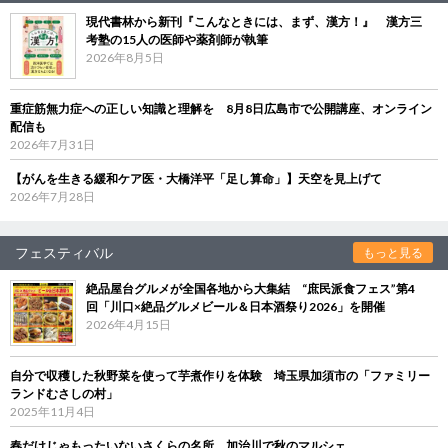
現代書林から新刊『こんなときには、まず、漢方！』 漢方三
考塾の15人の医師や薬剤師が執筆
2026年8月5日
重症筋無力症への正しい知識と理解を 8月8日広島市で公開講座、オンライン
配信も
2026年7月31日
【がんを生きる緩和ケア医・大橋洋平「足し算命」】天空を見上げて
2026年7月28日
フェスティバル
もっと見る
絶品屋台グルメが全国各地から大集結 “庶民派食フェス”第4
回「川口×絶品グルメビール＆日本酒祭り2026」を開催
2026年4月15日
自分で収穫した秋野菜を使って芋煮作りを体験 埼玉県加須市の「ファミリー
ランドむさしの村」
2025年11月4日
春だけじゃもったいないさくらの名所、加治川で秋のマルシェ