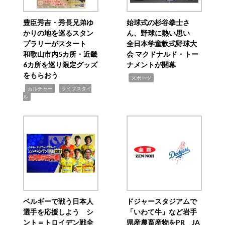
豊臣秀吉・秀長兄弟ゆ
始球式の杉谷拳士さ
かりの地を巡るスタン
ん、野球に熱い思い
プラリーがスタート
全日本学童軟式野球大
和歌山市内5カ所・近畿
会 マクドナルド・トー
6カ所を巡り限定グッズ
ナメントが開幕
をもらおう
,
スポーツ
,
,
カルチャー
ライフスタイ
ル
ベルギーで戦う日本人
ドジャースタジアムで
選手を応援しよう シ
「いわて牛」など岩手
ント＝トロイデン戦全
県産農畜産物をPR JA