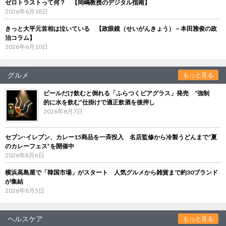
ゼロトラストって何？ 【岡嶋教授のデジタル指南】
2026年6月18日
きっと大平元首相は泣いている 【政眼鏡（せいがんきょう）－本田雅俊の政
治コラム】
2026年6月10日
グルメ
もっと見る
ビールだけ飲むと倒れる「ふらつくビアグラス」発売 “強制
的に水を飲む”仕掛けで適正飲酒を後押し
2026年8月7日
セブン‐イレブン、カレー15商品を一斉投入 名店監修から冷製うどんまで“夏
のカレーフェス”を開催中
2026年8月6日
横浜高島屋で「韓国市場」がスタート 人気グルメから雑貨まで約30ブランド
が集結
2026年8月5日
ヘルスケア
もっと見る