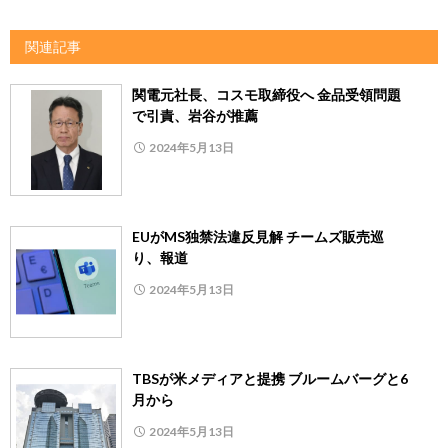
関連記事
関電元社長、コスモ取締役へ 金品受領問題
で引責、岩谷が推薦
2024年5月13日
EUがMS独禁法違反見解 チームズ販売巡
り、報道
2024年5月13日
TBSが米メディアと提携 ブルームバーグと6
月から
2024年5月13日