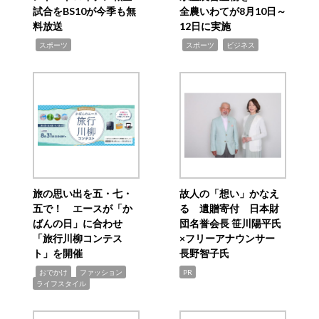
試合をBS10が今季も無
全農いわてが8月10日～
料放送
12日に実施
,
,
,
スポーツ
スポーツ
ビジネス
旅の思い出を五・七・
故人の「想い」かなえ
五で！ エースが「か
る 遺贈寄付 日本財
ばんの日」に合わせ
団名誉会長 笹川陽平氏
「旅行川柳コンテス
×フリーアナウンサー
ト」を開催
長野智子氏
,
,
,
おでかけ
ファッション
PR
ライフスタイル