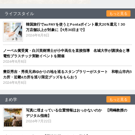
ライフスタイル
もっと見る
韓国旅行でau PAYを使うとPontaポイント最大20％還元！30
万店舗以上が対象に【9月30日まで】
2026年8月8日
ノーベル賞受賞・白川英樹博士が小中高生を直接指導 名城大学が講演会と導
電性プラスチック実験イベントを開催
2026年8月8日
豊臣秀吉・秀長兄弟ゆかりの地を巡るスタンプラリーがスタート 和歌山市内5
カ所・近畿6カ所を巡り限定グッズをもらおう
2026年8月8日
まめ学
もっと見る
写真に埋まっている位置情報はおっかないのか 【岡嶋教授の
デジタル指南】
2026年7月22日