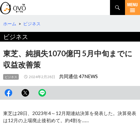
検
索
コ
ン
テ
ホーム
>
ビジネス
ン
ビジネス
ツ
へ
移
東芝、純損失1070億円 5月中旬までに
動
収益改善策
共同通信 47NEWS
2024年2月28日
ビジネス
東芝は28日、2023年4～12月期連結決算を発表した。決算発表
は12月の上場廃止後初めて。約4割を……