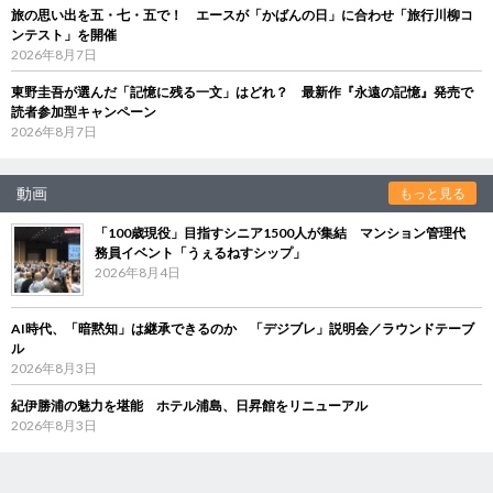
旅の思い出を五・七・五で！ エースが「かばんの日」に合わせ「旅行川柳コ
ンテスト」を開催
2026年8月7日
東野圭吾が選んだ「記憶に残る一文」はどれ？ 最新作『永遠の記憶』発売で
読者参加型キャンペーン
2026年8月7日
動画
もっと見る
「100歳現役」目指すシニア1500人が集結 マンション管理代
務員イベント「うぇるねすシップ」
2026年8月4日
AI時代、「暗黙知」は継承できるのか 「デジブレ」説明会／ラウンドテーブ
ル
2026年8月3日
紀伊勝浦の魅力を堪能 ホテル浦島、日昇館をリニューアル
2026年8月3日