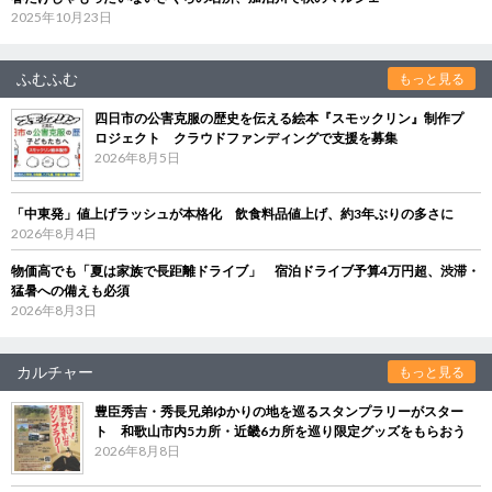
2025年10月23日
ふむふむ
もっと見る
四日市の公害克服の歴史を伝える絵本『スモックリン』制作プ
ロジェクト クラウドファンディングで支援を募集
2026年8月5日
「中東発」値上げラッシュが本格化 飲食料品値上げ、約3年ぶりの多さに
2026年8月4日
物価高でも「夏は家族で長距離ドライブ」 宿泊ドライブ予算4万円超、渋滞・
猛暑への備えも必須
2026年8月3日
カルチャー
もっと見る
豊臣秀吉・秀長兄弟ゆかりの地を巡るスタンプラリーがスター
ト 和歌山市内5カ所・近畿6カ所を巡り限定グッズをもらおう
2026年8月8日