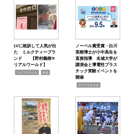
LVに敗訴して人気が出
ノーベル賞受賞・白川
た ミルクティーブラ
英樹博士が小中高生を
ンド 【野村義樹✕
直接指導 名城大学が
リアルワールド】
講演会と導電性プラス
チック実験イベントを
,
,
ライフスタイル
社会
開催
,
ライフスタイル