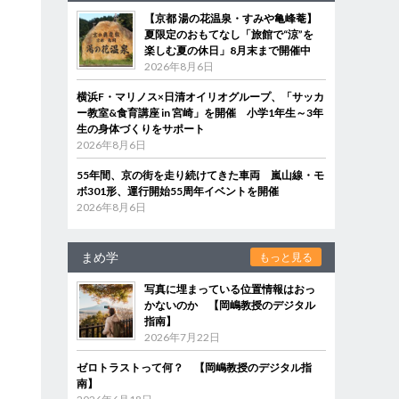
【京都 湯の花温泉・すみや亀峰菴】
夏限定のおもてなし「旅館で“涼”を
楽しむ夏の休日」8月末まで開催中
2026年8月6日
横浜F・マリノス×日清オイリオグループ、「サッカ
ー教室&食育講座 in 宮崎」を開催 小学1年生～3年
生の身体づくりをサポート
2026年8月6日
55年間、京の街を走り続けてきた車両 嵐山線・モ
ボ301形、運行開始55周年イベントを開催
2026年8月6日
まめ学
もっと見る
写真に埋まっている位置情報はおっ
かないのか 【岡嶋教授のデジタル
指南】
2026年7月22日
ゼロトラストって何？ 【岡嶋教授のデジタル指
南】