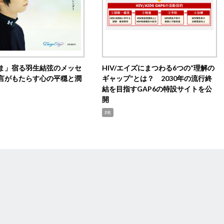
ま」宿る羽生結弦のメッセ
HIV/エイズにまつわる6つの“理解の
言がもたらす心の平穏と潤
ギャップ”とは？ 2030年の流行終
結を目指すGAP6の特設サイトを公
開
PR