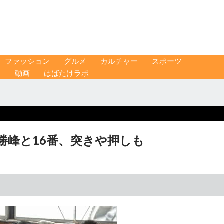
ファッション
グルメ
カルチャー
スポーツ
ス
動画
はばたけラボ
勝峰と16番、突きや押しも