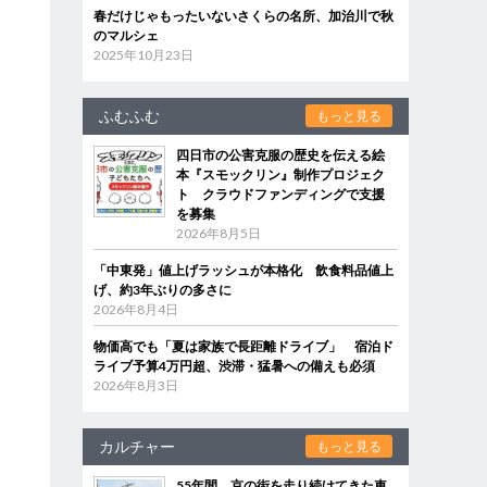
春だけじゃもったいないさくらの名所、加治川で秋
のマルシェ
2025年10月23日
ふむふむ
もっと見る
四日市の公害克服の歴史を伝える絵
本『スモックリン』制作プロジェク
ト クラウドファンディングで支援
を募集
2026年8月5日
「中東発」値上げラッシュが本格化 飲食料品値上
げ、約3年ぶりの多さに
2026年8月4日
物価高でも「夏は家族で長距離ドライブ」 宿泊ド
ライブ予算4万円超、渋滞・猛暑への備えも必須
2026年8月3日
カルチャー
もっと見る
55年間、京の街を走り続けてきた車