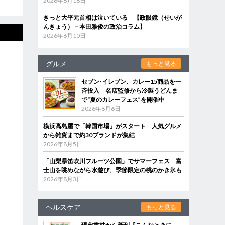
2026年6月18日
きっと大平元首相は泣いている 【政眼鏡（せいが
んきょう）－本田雅俊の政治コラム】
2026年6月10日
グルメ
もっと見る
セブン‐イレブン、カレー15商品を一
斉投入 名店監修から冷製うどんま
で“夏のカレーフェス”を開催中
2026年8月6日
横浜高島屋で「韓国市場」がスタート 人気グルメ
から雑貨まで約30ブランドが集結
2026年8月5日
「山梨県笛吹川フルーツ公園」でサマーフェス 富
士山を眺めながら水遊び、季節限定の桃のかき氷も
2026年8月3日
ヘルスケア
もっと見る