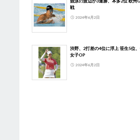
競泳の渡辺が3連勝、本多2位 欧州G
戦
2024年6月2日
渋野、2打差の4位に浮上 笹生5位
女子OP
2024年6月2日