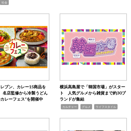
社会
イレブン、カレー15商品を
横浜高島屋で「韓国市場」がスター
 名店監修から冷製うどん
ト 人気グルメから雑貨まで約30ブ
のカレーフェス”を開催中
ランドが集結
,
,
,
カルチャー
グルメ
ライフスタイル