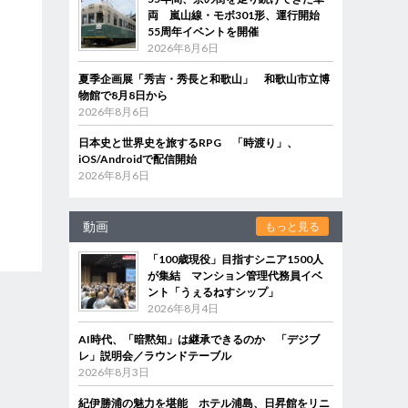
両 嵐山線・モボ301形、運行開始
55周年イベントを開催
2026年8月6日
夏季企画展「秀吉・秀長と和歌山」 和歌山市立博
物館で8月8日から
2026年8月6日
日本史と世界史を旅するRPG 「時渡り」、
iOS/Androidで配信開始
2026年8月6日
動画
もっと見る
「100歳現役」目指すシニア1500人
が集結 マンション管理代務員イベ
ント「うぇるねすシップ」
2026年8月4日
AI時代、「暗黙知」は継承できるのか 「デジブ
レ」説明会／ラウンドテーブル
2026年8月3日
紀伊勝浦の魅力を堪能 ホテル浦島、日昇館をリニ