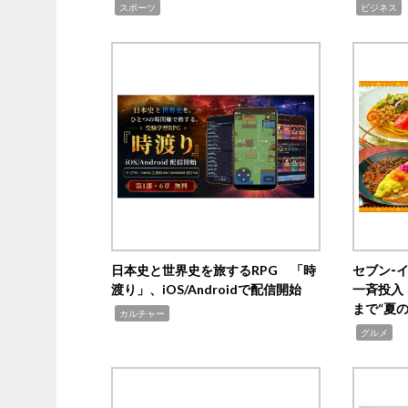
,
,
,
スポーツ
ビジネス
日本史と世界史を旅するRPG 「時
セブン‐
渡り」、iOS/Androidで配信開始
一斉投入
まで“夏
,
カルチャー
,
グルメ