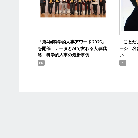
「第4回科学的人事アワード2025」
「ことだ
を開催 データとAIで変わる人事戦
ージ 名
略 科学的人事の最新事例
い
PR
PR