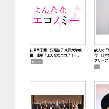
行革甲子園 沼尾波子 東洋大学教
故人の「
授 連載「よんななエコノミー」
付 日本
フリーア
,
ビジネス
PR