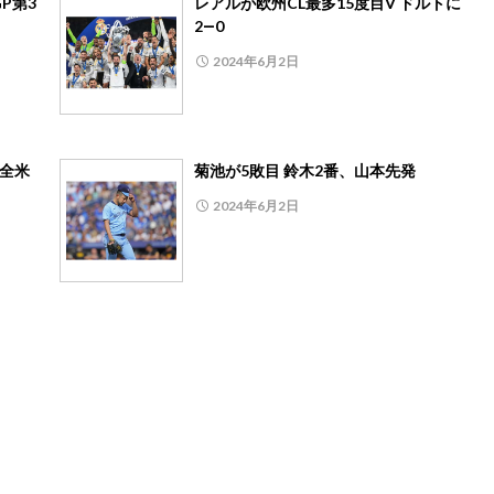
P第3
レアルが欧州CL最多15度目V ドルトに
2―0
2024年6月2日
、全米
菊池が5敗目 鈴木2番、山本先発
2024年6月2日