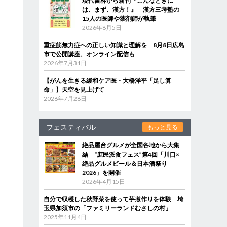
現代書林から新刊『こんなときに
は、まず、漢方！』 漢方三考塾の
15人の医師や薬剤師が執筆
2026年8月5日
重症筋無力症への正しい知識と理解を 8月8日広島
市で公開講座、オンライン配信も
2026年7月31日
【がんを生きる緩和ケア医・大橋洋平「足し算
命」】天空を見上げて
2026年7月28日
フェスティバル
もっと見る
絶品屋台グルメが全国各地から大集
結 “庶民派食フェス”第4回「川口×
絶品グルメビール＆日本酒祭り
2026」を開催
2026年4月15日
自分で収穫した秋野菜を使って芋煮作りを体験 埼
玉県加須市の「ファミリーランドむさしの村」
2025年11月4日