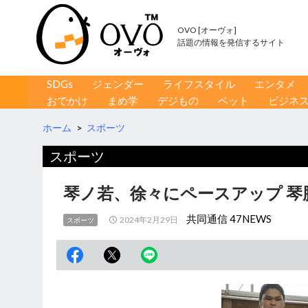
OVO [オーヴォ]
話題の情報を発信するサイト
コンテンツへ移動
検
SDGs
ジェンダー
ライフスタイル
エンタメ
索
おでかけ
まめ学
デジもの
ペット
ビジネ
ホーム
>
スポーツ
スポーツ
琴ノ若、徐々にペースアップ 琴
共同通信 47NEWS
2024年2月29日
スポーツ