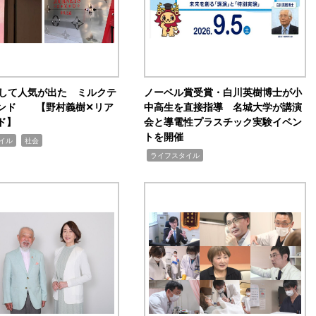
訴して人気が出た ミルクテ
ノーベル賞受賞・白川英樹博士が小
ンド 【野村義樹✕リア
中高生を直接指導 名城大学が講演
ド】
会と導電性プラスチック実験イベン
トを開催
,
イル
社会
,
ライフスタイル