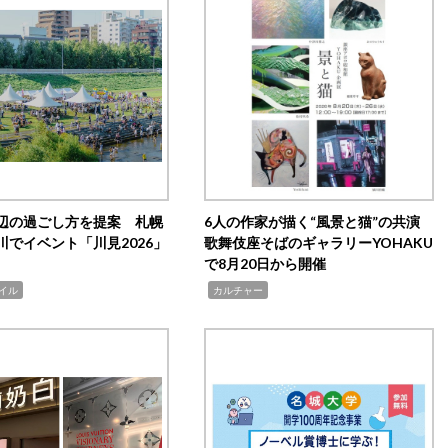
辺の過ごし方を提案 札幌
6人の作家が描く“風景と猫”の共演
川でイベント「川見2026」
歌舞伎座そばのギャラリーYOHAKU
で8月20日から開催
,
イル
カルチャー