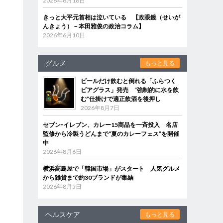
2026年6月18日
きっと大平元首相は泣いている 【政眼鏡（せいが
んきょう）－本田雅俊の政治コラム】
2026年6月10日
グルメ
もっと見る
ビールだけ飲むと倒れる「ふらつく
ビアグラス」発売 “強制的に水を飲
む”仕掛けで適正飲酒を後押し
2026年8月7日
セブン‐イレブン、カレー15商品を一斉投入 名店
監修から冷製うどんまで“夏のカレーフェス”を開催
中
2026年8月6日
横浜高島屋で「韓国市場」がスタート 人気グルメ
から雑貨まで約30ブランドが集結
2026年8月5日
ヘルスケア
もっと見る