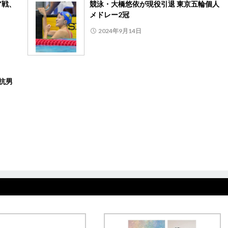
ア戦、
競泳・大橋悠依が現役引退 東京五輪個人
メドレー2冠
2024年9月14日
抗男