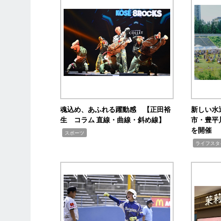
魂込め、あふれる躍動感 【正田裕
新しい水
生 コラム 直線・曲線・斜め線】
市・豊平
を開催
,
スポーツ
,
ライフスタ