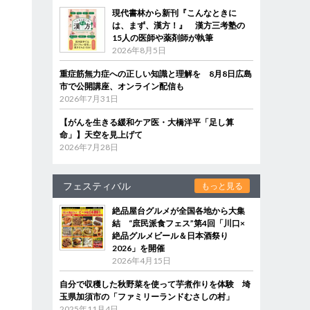
現代書林から新刊『こんなときに
は、まず、漢方！』 漢方三考塾の
15人の医師や薬剤師が執筆
2026年8月5日
重症筋無力症への正しい知識と理解を 8月8日広島
市で公開講座、オンライン配信も
2026年7月31日
【がんを生きる緩和ケア医・大橋洋平「足し算
命」】天空を見上げて
2026年7月28日
フェスティバル
もっと見る
絶品屋台グルメが全国各地から大集
結 “庶民派食フェス”第4回「川口×
絶品グルメビール＆日本酒祭り
2026」を開催
2026年4月15日
自分で収穫した秋野菜を使って芋煮作りを体験 埼
玉県加須市の「ファミリーランドむさしの村」
2025年11月4日