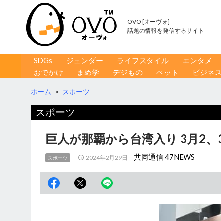
OVO [オーヴォ]
話題の情報を発信するサイト
コンテンツへ移動
検
SDGs
ジェンダー
ライフスタイル
エンタメ
索
おでかけ
まめ学
デジもの
ペット
ビジネ
ホーム
>
スポーツ
スポーツ
巨人が那覇から台湾入り 3月2、
共同通信 47NEWS
2024年2月29日
スポーツ