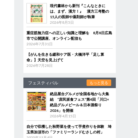
現代書林から新刊『こんなときに
は、まず、漢方！』 漢方三考塾の
15人の医師や薬剤師が執筆
2026年8月5日
重症筋無力症への正しい知識と理解を 8月8日広島
市で公開講座、オンライン配信も
2026年7月31日
【がんを生きる緩和ケア医・大橋洋平「足し算
命」】天空を見上げて
2026年7月28日
フェスティバル
もっと見る
絶品屋台グルメが全国各地から大集
結 “庶民派食フェス”第4回「川口×
絶品グルメビール＆日本酒祭り
2026」を開催
2026年4月15日
自分で収穫した秋野菜を使って芋煮作りを体験 埼
玉県加須市の「ファミリーランドむさしの村」
2025年11月4日