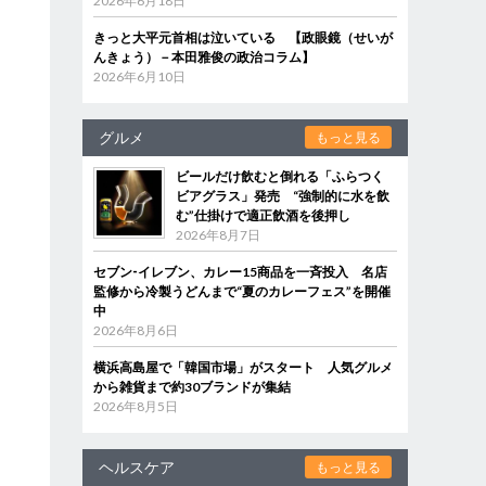
2026年6月18日
きっと大平元首相は泣いている 【政眼鏡（せいが
んきょう）－本田雅俊の政治コラム】
2026年6月10日
グルメ
もっと見る
ビールだけ飲むと倒れる「ふらつく
ビアグラス」発売 “強制的に水を飲
む”仕掛けで適正飲酒を後押し
2026年8月7日
セブン‐イレブン、カレー15商品を一斉投入 名店
監修から冷製うどんまで“夏のカレーフェス”を開催
中
2026年8月6日
横浜高島屋で「韓国市場」がスタート 人気グルメ
から雑貨まで約30ブランドが集結
2026年8月5日
ヘルスケア
もっと見る