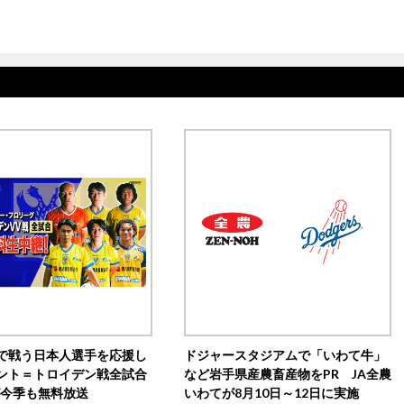
で戦う日本人選手を応援し
ドジャースタジアムで「いわて牛」
ント＝トロイデン戦全試合
など岩手県産農畜産物をPR JA全農
0が今季も無料放送
いわてが8月10日～12日に実施