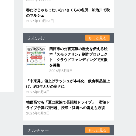
春だけじゃもったいないさくらの名所、加治川で秋
のマルシェ
2025年10月23日
ふむふむ
もっと見る
四日市の公害克服の歴史を伝える絵
本『スモックリン』制作プロジェク
ト クラウドファンディングで支援
を募集
2026年8月5日
「中東発」値上げラッシュが本格化 飲食料品値上
げ、約3年ぶりの多さに
2026年8月4日
物価高でも「夏は家族で長距離ドライブ」 宿泊ド
ライブ予算4万円超、渋滞・猛暑への備えも必須
2026年8月3日
カルチャー
もっと見る