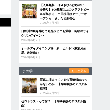
【入場無料！けやきひろば秋のビー
ル祭り】300種類以上のクラフトビー
ルが集まる！土日祝日はアーリーオ
ープンも｜さいたま新都心
2026年8月7日
日野川の風を感じて絶品ジビエも満喫 鳥取のサイ
クリングイベント
2026年8月7日
オールデイダイニングを一新 ヒルトン東京お台
場、改装進む
2026年8月7日
まめ学
もっと見る
写真に埋まっている位置情報はおっ
かないのか 【岡嶋教授のデジタル
指南】
2026年7月22日
ゼロトラストって何？ 【岡嶋教授のデジタル指
南】