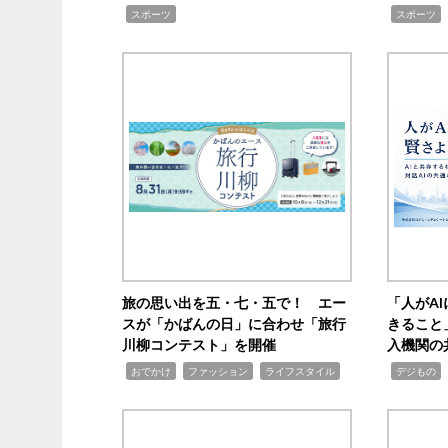
,
,
スポーツ
スポーツ
旅の思い出を五・七・五で！ エー
「人がA
スが「かばんの日」に合わせ「旅行
きること
川柳コンテスト」を開催
入機関の
,
,
,
,
,
おでかけ
ファッション
ライフスタイル
デジもの