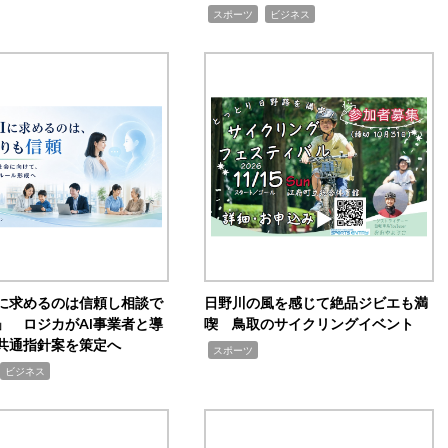
,
,
スポーツ
ビジネス
Iに求めるのは信頼し相談で
日野川の風を感じて絶品ジビエも満
」 ロジカがAI事業者と導
喫 鳥取のサイクリングイベント
共通指針案を策定へ
,
スポーツ
ビジネス