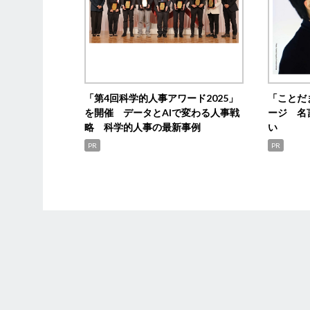
「第4回科学的人事アワード2025」
「ことだ
を開催 データとAIで変わる人事戦
ージ 名
略 科学的人事の最新事例
い
PR
PR