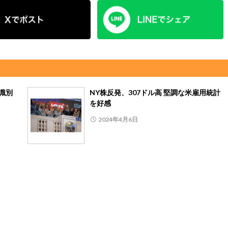
、識別
NY株反発、307ドル高 堅調な米雇用統計
を好感
2024年4月6日