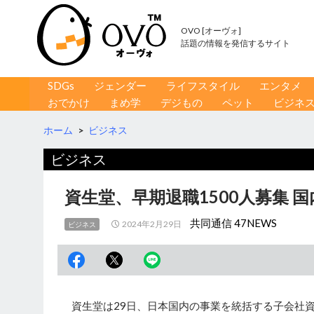
OVO [オーヴォ]
話題の情報を発信するサイト
コンテンツへ移動
検
SDGs
ジェンダー
ライフスタイル
エンタメ
索
おでかけ
まめ学
デジもの
ペット
ビジネ
ホーム
>
ビジネス
ビジネス
資生堂、早期退職1500人募集 
共同通信 47NEWS
2024年2月29日
ビジネス
資生堂は29日、日本国内の事業を統括する子会社資