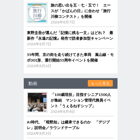
旅の思い出を五・七・五で！ エー
スが「かばんの日」に合わせ「旅行
川柳コンテスト」を開催
2026年8月7日
東野圭吾が選んだ「記憶に残る一文」はどれ？ 最
新作『永遠の記憶』発売で読者参加型キャンペーン
2026年8月7日
55年間、京の街を走り続けてきた車両 嵐山線・モ
ボ301形、運行開始55周年イベントを開催
2026年8月6日
動画
もっと見る
「100歳現役」目指すシニア1500人
が集結 マンション管理代務員イベ
ント「うぇるねすシップ」
2026年8月4日
AI時代、「暗黙知」は継承できるのか 「デジブ
レ」説明会／ラウンドテーブル
2026年8月3日