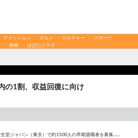
ファッション
グルメ
カルチャー
スポーツ
ス
動画
はばたけラボ
国内の1割、収益回復に向け
生堂ジャパン（東京）で約1500人の早期退職者を募集……