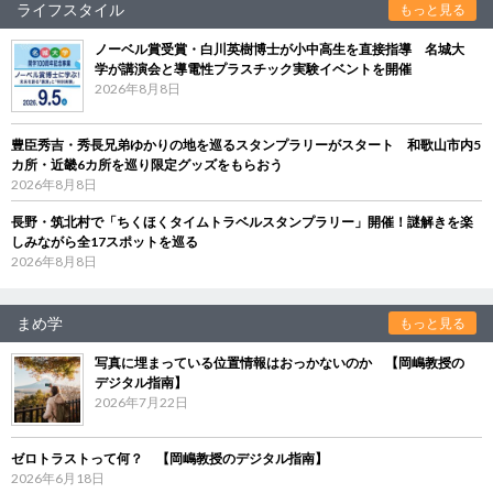
ライフスタイル
もっと見る
ノーベル賞受賞・白川英樹博士が小中高生を直接指導 名城大
学が講演会と導電性プラスチック実験イベントを開催
2026年8月8日
豊臣秀吉・秀長兄弟ゆかりの地を巡るスタンプラリーがスタート 和歌山市内5
カ所・近畿6カ所を巡り限定グッズをもらおう
2026年8月8日
長野・筑北村で「ちくほくタイムトラベルスタンプラリー」開催！謎解きを楽
しみながら全17スポットを巡る
2026年8月8日
まめ学
もっと見る
写真に埋まっている位置情報はおっかないのか 【岡嶋教授の
デジタル指南】
2026年7月22日
ゼロトラストって何？ 【岡嶋教授のデジタル指南】
2026年6月18日