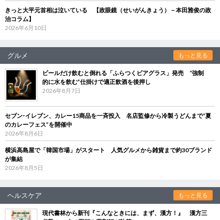
きっと大平元首相は泣いている 【政眼鏡（せいがんきょう）－本田雅俊の政
治コラム】
2026年6月10日
グルメ
もっと見る
ビールだけ飲むと倒れる「ふらつくビアグラス」発売 “強制
的に水を飲む”仕掛けで適正飲酒を後押し
2026年8月7日
セブン‐イレブン、カレー15商品を一斉投入 名店監修から冷製うどんまで“夏
のカレーフェス”を開催中
2026年8月6日
横浜高島屋で「韓国市場」がスタート 人気グルメから雑貨まで約30ブランド
が集結
2026年8月5日
ヘルスケア
もっと見る
現代書林から新刊『こんなときには、まず、漢方！』 漢方三