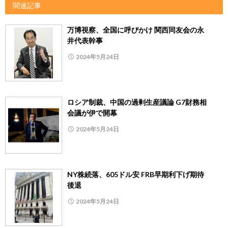
関連記事
万博視察、全国に呼びかけ 関西同友会の永
井代表幹事
2024年5月24日
ロシア制裁、中国の過剰生産議論 G7財務相
会議が伊で開幕
2024年5月24日
NY株続落、605ドル安 FRB早期利下げ期待
後退
2024年5月24日