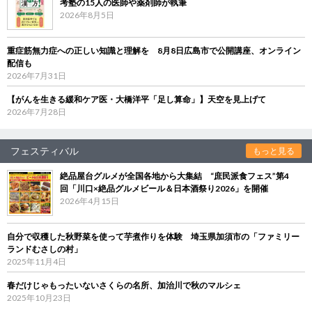
考塾の15人の医師や薬剤師が執筆
2026年8月5日
重症筋無力症への正しい知識と理解を 8月8日広島市で公開講座、オンライン
配信も
2026年7月31日
【がんを生きる緩和ケア医・大橋洋平「足し算命」】天空を見上げて
2026年7月28日
フェスティバル
もっと見る
絶品屋台グルメが全国各地から大集結 “庶民派食フェス”第4
回「川口×絶品グルメビール＆日本酒祭り2026」を開催
2026年4月15日
自分で収穫した秋野菜を使って芋煮作りを体験 埼玉県加須市の「ファミリー
ランドむさしの村」
2025年11月4日
春だけじゃもったいないさくらの名所、加治川で秋のマルシェ
2025年10月23日