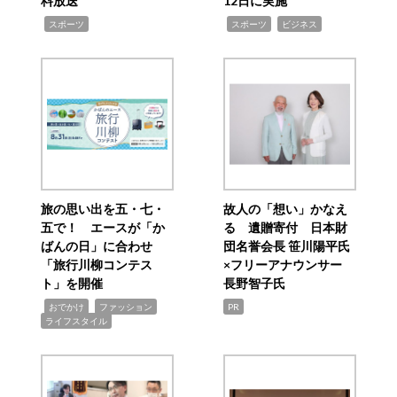
料放送
12日に実施
,
,
,
スポーツ
スポーツ
ビジネス
旅の思い出を五・七・
故人の「想い」かなえ
五で！ エースが「か
る 遺贈寄付 日本財
ばんの日」に合わせ
団名誉会長 笹川陽平氏
「旅行川柳コンテス
×フリーアナウンサー
ト」を開催
長野智子氏
,
,
,
おでかけ
ファッション
PR
ライフスタイル