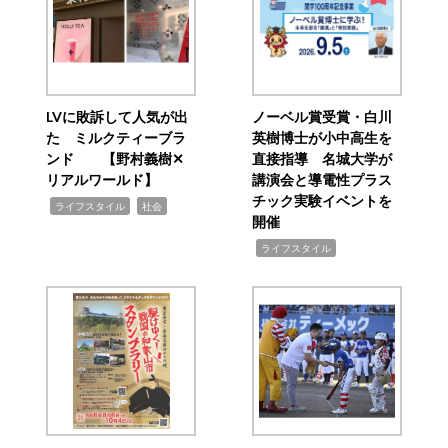
LVに敗訴して人気が出
ノーベル賞受賞・白川
た ミルクティーブラ
英樹博士が小中高生を
ンド 【野村義樹✕
直接指導 名城大学が
リアルワールド】
講演会と導電性プラス
チック実験イベントを
,
,
ライフスタイル
社会
開催
,
ライフスタイル