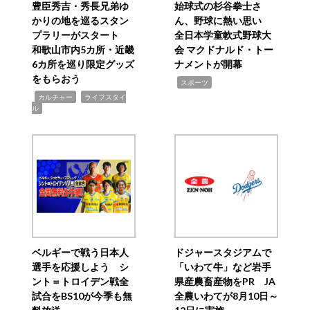
豊臣秀吉・秀長兄弟ゆ
始球式の杉谷拳士さ
かりの地を巡るスタン
ん、野球に熱い思い
プラリーがスタート
全日本学童軟式野球大
和歌山市内5カ所・近畿
会 マクドナルド・トー
6カ所を巡り限定グッズ
ナメントが開幕
をもらおう
,
スポーツ
,
,
カルチャー
ライフスタイ
ル
ベルギーで戦う日本人
ドジャースタジアムで
選手を応援しよう シ
「いわて牛」など岩手
ント＝トロイデン戦全
県産農畜産物をPR JA
試合をBS10が今季も無
全農いわてが8月10日～