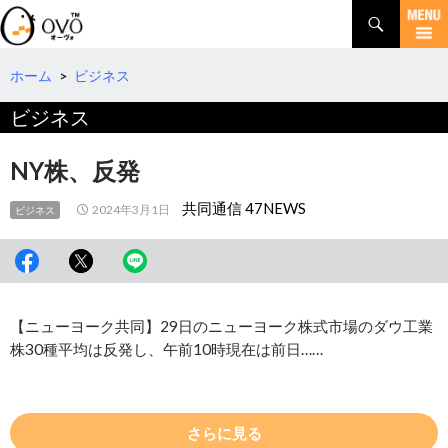
検
索
コ
ン
テ
ホーム
>
ビジネス
ン
ビジネス
ツ
へ
移
NY株、反発
動
共同通信 47NEWS
2024年3月1日
ビジネス
【ニューヨーク共同】29日のニューヨーク株式市場のダウ工業
株30種平均は反発し、午前10時現在は前日……
さらに見る