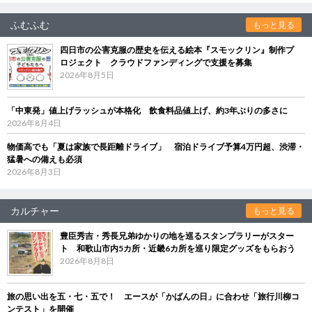
ふむふむ
もっと見る
四日市の公害克服の歴史を伝える絵本『スモックリン』制作プ
ロジェクト クラウドファンディングで支援を募集
2026年8月5日
「中東発」値上げラッシュが本格化 飲食料品値上げ、約3年ぶりの多さに
2026年8月4日
物価高でも「夏は家族で長距離ドライブ」 宿泊ドライブ予算4万円超、渋滞・
猛暑への備えも必須
2026年8月3日
カルチャー
もっと見る
豊臣秀吉・秀長兄弟ゆかりの地を巡るスタンプラリーがスター
ト 和歌山市内5カ所・近畿6カ所を巡り限定グッズをもらおう
2026年8月8日
旅の思い出を五・七・五で！ エースが「かばんの日」に合わせ「旅行川柳コ
ンテスト」を開催