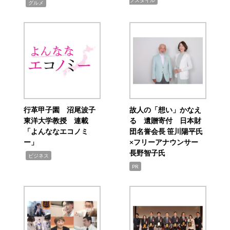
フスタイル
,
グルメ
行革甲子園 沼尾波子
故人の「想い」かなえ
東洋大学教授 連載
る 遺贈寄付 日本財
「よんななエコノミ
団名誉会長 笹川陽平氏
ー」
×フリーアナウンサー
長野智子氏
,
ビジネス
PR