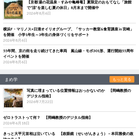
【京都 湯の花温泉・すみや亀峰菴】夏限定のおもてなし「旅館
で“涼”を楽しむ夏の休日」8月末まで開催中
2026年8月6日
横浜F・マリノス×日清オイリオグループ、「サッカー教室&食育講座 in 宮崎」
を開催 小学1年生～3年生の身体づくりをサポート
2026年8月6日
55年間、京の街を走り続けてきた車両 嵐山線・モボ301形、運行開始55周年
イベントを開催
2026年8月6日
まめ学
もっと見る
写真に埋まっている位置情報はおっかないのか 【岡嶋教授の
デジタル指南】
2026年7月22日
ゼロトラストって何？ 【岡嶋教授のデジタル指南】
2026年6月18日
きっと大平元首相は泣いている 【政眼鏡（せいがんきょう）－本田雅俊の政