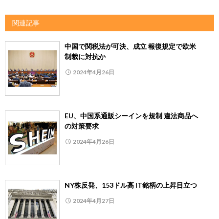
関連記事
中国で関税法が可決、成立 報復規定で欧米
制裁に対抗か
2024年4月26日
EU、中国系通販シーインを規制 違法商品へ
の対策要求
2024年4月26日
NY株反発、153ドル高 IT銘柄の上昇目立つ
2024年4月27日