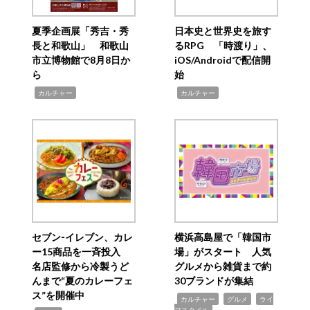
夏季企画展「秀吉・秀
日本史と世界史を旅す
長と和歌山」 和歌山
るRPG 「時渡り」、
市立博物館で8月8日か
iOS/Androidで配信開
ら
始
,
,
カルチャー
カルチャー
セブン‐イレブン、カレ
横浜高島屋で「韓国市
ー15商品を一斉投入
場」がスタート 人気
名店監修から冷製うど
グルメから雑貨まで約
んまで“夏のカレーフェ
30ブランドが集結
ス”を開催中
,
,
,
カルチャー
グルメ
ライ