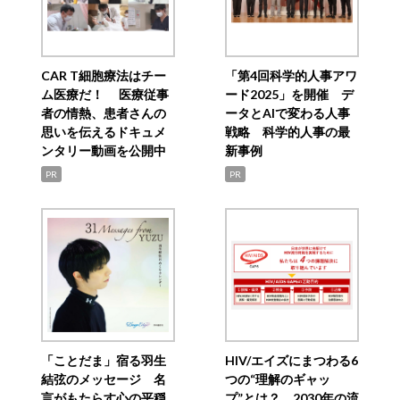
CAR T細胞療法はチー
「第4回科学的人事アワ
ム医療だ！ 医療従事
ード2025」を開催 デ
者の情熱、患者さんの
ータとAIで変わる人事
思いを伝えるドキュメ
戦略 科学的人事の最
ンタリー動画を公開中
新事例
PR
PR
「ことだま」宿る羽生
HIV/エイズにまつわる6
結弦のメッセージ 名
つの“理解のギャッ
言がもたらす心の平穏
プ”とは？ 2030年の流