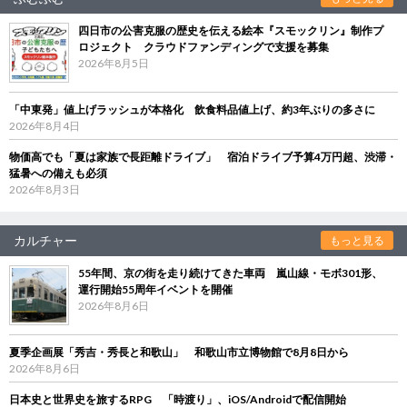
四日市の公害克服の歴史を伝える絵本『スモックリン』制作プ
ロジェクト クラウドファンディングで支援を募集
2026年8月5日
「中東発」値上げラッシュが本格化 飲食料品値上げ、約3年ぶりの多さに
2026年8月4日
物価高でも「夏は家族で長距離ドライブ」 宿泊ドライブ予算4万円超、渋滞・
猛暑への備えも必須
2026年8月3日
カルチャー
もっと見る
55年間、京の街を走り続けてきた車両 嵐山線・モボ301形、
運行開始55周年イベントを開催
2026年8月6日
夏季企画展「秀吉・秀長と和歌山」 和歌山市立博物館で8月8日から
2026年8月6日
日本史と世界史を旅するRPG 「時渡り」、iOS/Androidで配信開始