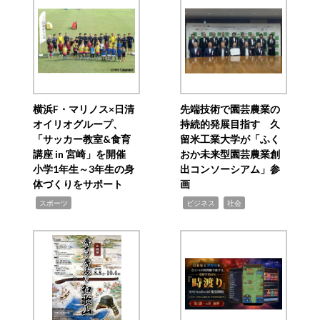
横浜F・マリノス×日清
先端技術で園芸農業の
オイリオグループ、
持続的発展目指す 久
「サッカー教室&食育
留米工業大学が「ふく
講座 in 宮崎」を開催
おか未来型園芸農業創
小学1年生～3年生の身
出コンソーシアム」参
体づくりをサポート
画
,
,
,
スポーツ
ビジネス
社会