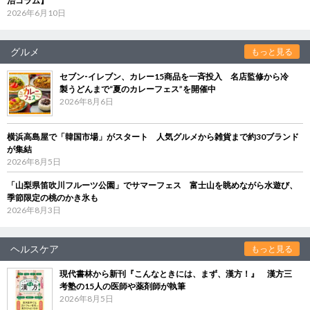
治コラム】
2026年6月10日
グルメ
もっと見る
セブン‐イレブン、カレー15商品を一斉投入 名店監修から冷
製うどんまで“夏のカレーフェス”を開催中
2026年8月6日
横浜高島屋で「韓国市場」がスタート 人気グルメから雑貨まで約30ブランド
が集結
2026年8月5日
「山梨県笛吹川フルーツ公園」でサマーフェス 富士山を眺めながら水遊び、
季節限定の桃のかき氷も
2026年8月3日
ヘルスケア
もっと見る
現代書林から新刊『こんなときには、まず、漢方！』 漢方三
考塾の15人の医師や薬剤師が執筆
2026年8月5日