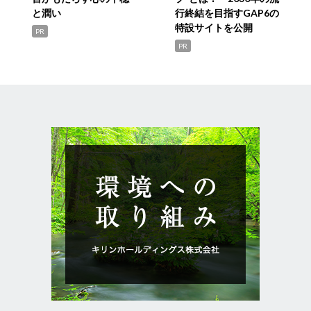
と潤い
行終結を目指すGAP6の
特設サイトを公開
PR
PR