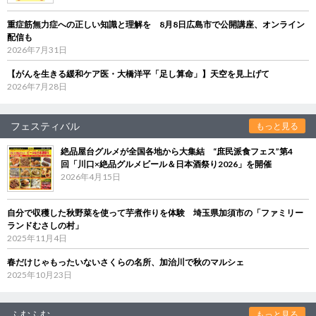
重症筋無力症への正しい知識と理解を 8月8日広島市で公開講座、オンライン
配信も
2026年7月31日
【がんを生きる緩和ケア医・大橋洋平「足し算命」】天空を見上げて
2026年7月28日
フェスティバル
もっと見る
絶品屋台グルメが全国各地から大集結 “庶民派食フェス”第4
回「川口×絶品グルメビール＆日本酒祭り2026」を開催
2026年4月15日
自分で収穫した秋野菜を使って芋煮作りを体験 埼玉県加須市の「ファミリー
ランドむさしの村」
2025年11月4日
春だけじゃもったいないさくらの名所、加治川で秋のマルシェ
2025年10月23日
ふむふむ
もっと見る