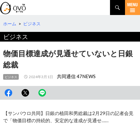
検
索
コ
ン
テ
ホーム
>
ビジネス
ン
ビジネス
ツ
へ
移
物価目標達成が見通せていないと日銀
動
総裁
共同通信 47NEWS
2024年3月1日
ビジネス
【サンパウロ共同】日銀の植田和男総裁は2月29日の記者会見
で「物価目標の持続的、安定的な達成が見通せ……