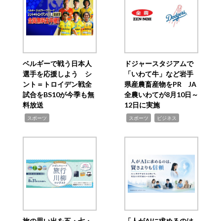
ベルギーで戦う日本人
ドジャースタジアムで
選手を応援しよう シ
「いわて牛」など岩手
ント＝トロイデン戦全
県産農畜産物をPR JA
試合をBS10が今季も無
全農いわてが8月10日～
料放送
12日に実施
,
,
,
スポーツ
スポーツ
ビジネス
旅の思い出を五・七・
「人がAIに求めるのは