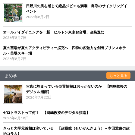
日野川の風を感じて絶品ジビエも満喫 鳥取のサイクリングイ
ベント
2026年8月7日
オールデイダイニングを一新 ヒルトン東京お台場、改装進む
2026年8月7日
夏の苗場が夏のアクティビティー拡充へ 四季の各魅力を創出プリンスホテ
ル・苗場スキー場
2026年8月7日
まめ学
もっと見る
写真に埋まっている位置情報はおっかないのか 【岡嶋教授の
デジタル指南】
2026年7月22日
ゼロトラストって何？ 【岡嶋教授のデジタル指南】
2026年6月18日
きっと大平元首相は泣いている 【政眼鏡（せいがんきょう）－本田雅俊の政
治コラム】