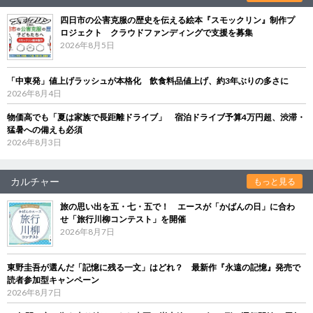
四日市の公害克服の歴史を伝える絵本『スモックリン』制作プ
ロジェクト クラウドファンディングで支援を募集
2026年8月5日
「中東発」値上げラッシュが本格化 飲食料品値上げ、約3年ぶりの多さに
2026年8月4日
物価高でも「夏は家族で長距離ドライブ」 宿泊ドライブ予算4万円超、渋滞・
猛暑への備えも必須
2026年8月3日
カルチャー
もっと見る
旅の思い出を五・七・五で！ エースが「かばんの日」に合わ
せ「旅行川柳コンテスト」を開催
2026年8月7日
東野圭吾が選んだ「記憶に残る一文」はどれ？ 最新作『永遠の記憶』発売で
読者参加型キャンペーン
2026年8月7日