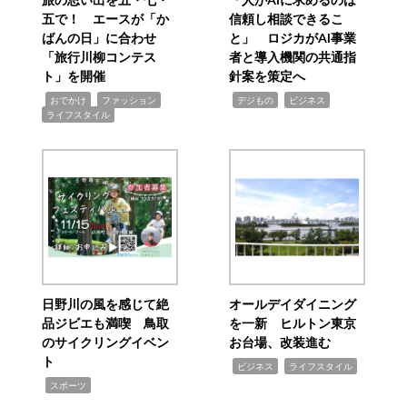
五で！ エースが「か
信頼し相談できるこ
ばんの日」に合わせ
と」 ロジカがAI事業
「旅行川柳コンテス
者と導入機関の共通指
ト」を開催
針案を策定へ
,
,
,
,
,
おでかけ
ファッション
デジもの
ビジネス
ライフスタイル
日野川の風を感じて絶
オールデイダイニング
品ジビエも満喫 鳥取
を一新 ヒルトン東京
のサイクリングイベン
お台場、改装進む
ト
,
,
ビジネス
ライフスタイル
,
スポーツ