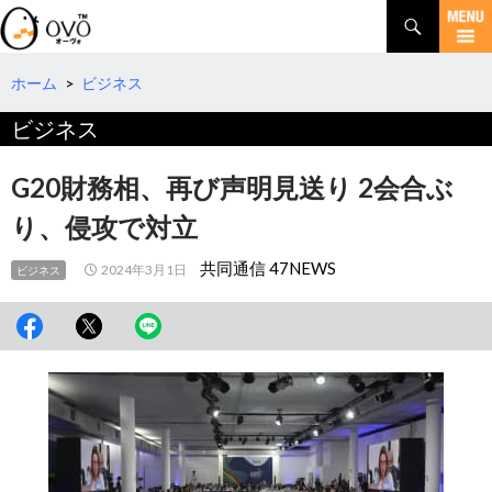
検
索
コ
ン
テ
ホーム
>
ビジネス
ン
ビジネス
ツ
へ
移
G20財務相、再び声明見送り 2会合ぶ
動
り、侵攻で対立
共同通信 47NEWS
2024年3月1日
ビジネス