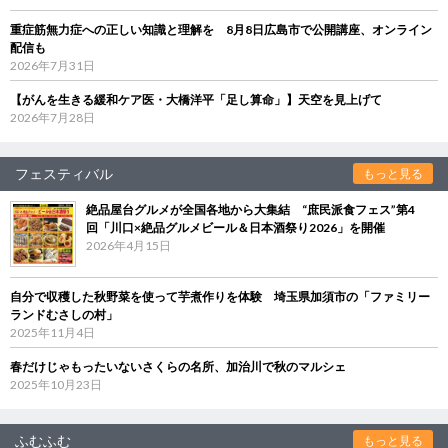
重症筋無力症への正しい知識と理解を 8月8日広島市で公開講座、オンライン
配信も
2026年7月31日
【がんを生きる緩和ケア医・大橋洋平「足し算命」】天空を見上げて
2026年7月28日
フェスティバル
もっと見る
絶品屋台グルメが全国各地から大集結 “庶民派食フェス”第4
回「川口×絶品グルメビール＆日本酒祭り2026」を開催
2026年4月15日
自分で収穫した秋野菜を使って芋煮作りを体験 埼玉県加須市の「ファミリー
ランドむさしの村」
2025年11月4日
春だけじゃもったいないさくらの名所、加治川で秋のマルシェ
2025年10月23日
ふむふむ
もっと見る