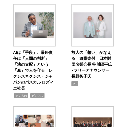
AIは「手段」、最終責
故人の「想い」かなえ
任は「人間の判断」
る 遺贈寄付 日本財
「法の支配」という
団名誉会長 笹川陽平氏
「傘」で人を守る レ
×フリーアナウンサー
クシスネクシス・ジャ
長野智子氏
パンのパスカル ロズィ
PR
エ社長
,
,
デジもの
ビジネス