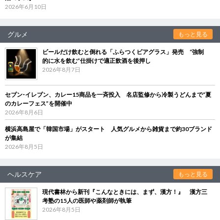
2026年6月10日
グルメ
もっと見る
ビールだけ飲むと倒れる「ふらつくビアグラス」発売 “強制
的に水を飲む”仕掛けで適正飲酒を後押し
2026年8月7日
セブン‐イレブン、カレー15商品を一斉投入 名店監修から冷製うどんまで“夏
のカレーフェス”を開催中
2026年8月6日
横浜高島屋で「韓国市場」がスタート 人気グルメから雑貨まで約30ブランド
が集結
2026年8月5日
ヘルスケア
もっと見る
現代書林から新刊『こんなときには、まず、漢方！』 漢方三
考塾の15人の医師や薬剤師が執筆
2026年8月5日