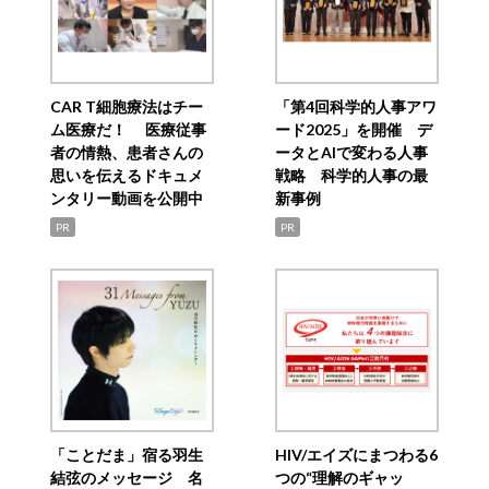
CAR T細胞療法はチー
「第4回科学的人事アワ
ム医療だ！ 医療従事
ード2025」を開催 デ
者の情熱、患者さんの
ータとAIで変わる人事
思いを伝えるドキュメ
戦略 科学的人事の最
ンタリー動画を公開中
新事例
PR
PR
「ことだま」宿る羽生
HIV/エイズにまつわる6
結弦のメッセージ 名
つの“理解のギャッ