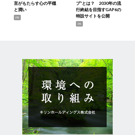
言がもたらす心の平穏
プ”とは？ 2030年の流
と潤い
行終結を目指すGAP6の
特設サイトを公開
PR
PR