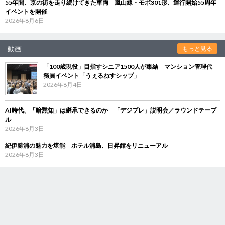
55年間、京の街を走り続けてきた車両 嵐山線・モボ301形、運行開始55周年
イベントを開催
2026年8月6日
動画
もっと見る
「100歳現役」目指すシニア1500人が集結 マンション管理代
務員イベント「うぇるねすシップ」
2026年8月4日
AI時代、「暗黙知」は継承できるのか 「デジブレ」説明会／ラウンドテーブ
ル
2026年8月3日
紀伊勝浦の魅力を堪能 ホテル浦島、日昇館をリニューアル
2026年8月3日