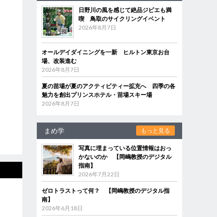
日野川の風を感じて絶品ジビエも満
喫 鳥取のサイクリングイベント
2026年8月7日
オールデイダイニングを一新 ヒルトン東京お台
場、改装進む
2026年8月7日
夏の苗場が夏のアクティビティー拡充へ 四季の各
魅力を創出プリンスホテル・苗場スキー場
2026年8月7日
まめ学
もっと見る
写真に埋まっている位置情報はおっ
かないのか 【岡嶋教授のデジタル
指南】
2026年7月22日
ゼロトラストって何？ 【岡嶋教授のデジタル指
南】
2026年6月18日