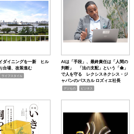
イダイニングを一新 ヒル
AIは「手段」、最終責任は「人間の
お台場、改装進む
判断」 「法の支配」という「傘」
で人を守る レクシスネクシス・ジ
ライフスタイル
ャパンのパスカル ロズィエ社長
,
,
デジもの
ビジネス