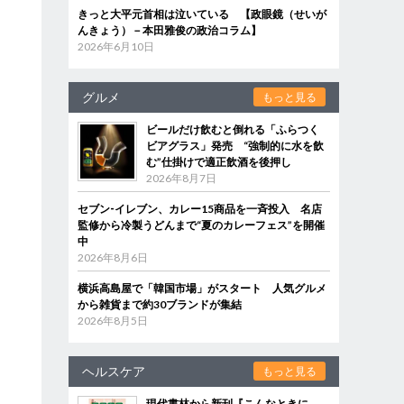
きっと大平元首相は泣いている 【政眼鏡（せいが
んきょう）－本田雅俊の政治コラム】
2026年6月10日
グルメ
もっと見る
ビールだけ飲むと倒れる「ふらつく
ビアグラス」発売 “強制的に水を飲
む”仕掛けで適正飲酒を後押し
2026年8月7日
セブン‐イレブン、カレー15商品を一斉投入 名店
監修から冷製うどんまで“夏のカレーフェス”を開催
中
2026年8月6日
横浜高島屋で「韓国市場」がスタート 人気グルメ
から雑貨まで約30ブランドが集結
2026年8月5日
ヘルスケア
もっと見る
現代書林から新刊『こんなときに