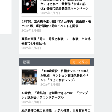
文」はどれ？ 最新作『永遠の記
憶』発売で読者参加型キャンペーン
2026年8月7日
55年間、京の街を走り続けてきた車両 嵐山線・モ
ボ301形、運行開始55周年イベントを開催
2026年8月6日
夏季企画展「秀吉・秀長と和歌山」 和歌山市立博
物館で8月8日から
2026年8月6日
動画
もっと見る
「100歳現役」目指すシニア1500人
が集結 マンション管理代務員イベ
ント「うぇるねすシップ」
2026年8月4日
AI時代、「暗黙知」は継承できるのか 「デジブ
レ」説明会／ラウンドテーブル
2026年8月3日
紀伊勝浦の魅力を堪能 ホテル浦島、日昇館をリニ