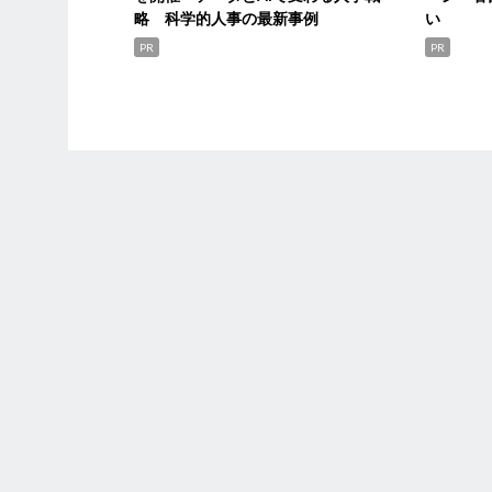
略 科学的人事の最新事例
い
PR
PR