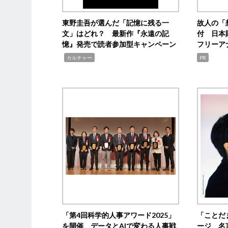
東野圭吾が選んだ「記憶に残る一
故人の「
文」はどれ？ 最新作『永遠の記
付 日本
憶』発売で読者参加型キャンペーン
フリーア
,
カルチャー
PR
「第4回科学的人事アワード2025」
「ことだ
を開催 データとAIで変わる人事戦
ージ 名