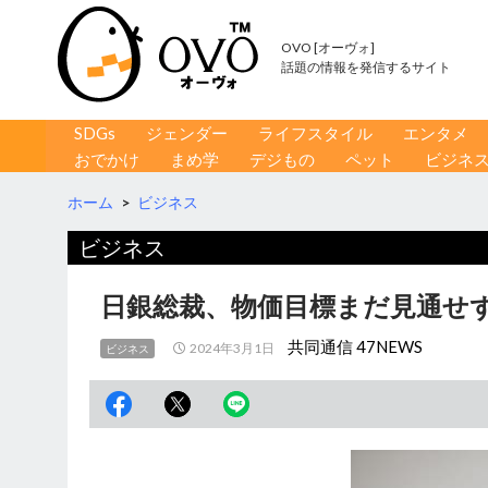
OVO [オーヴォ]
話題の情報を発信するサイト
コンテンツへ移動
検
SDGs
ジェンダー
ライフスタイル
エンタメ
索
おでかけ
まめ学
デジもの
ペット
ビジネ
ホーム
>
ビジネス
ビジネス
日銀総裁、物価目標まだ見通せず
共同通信 47NEWS
2024年3月1日
ビジネス