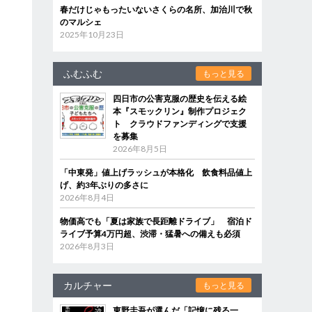
春だけじゃもったいないさくらの名所、加治川で秋
のマルシェ
2025年10月23日
ふむふむ
もっと見る
四日市の公害克服の歴史を伝える絵
本『スモックリン』制作プロジェク
ト クラウドファンディングで支援
を募集
2026年8月5日
「中東発」値上げラッシュが本格化 飲食料品値上
げ、約3年ぶりの多さに
2026年8月4日
物価高でも「夏は家族で長距離ドライブ」 宿泊ド
ライブ予算4万円超、渋滞・猛暑への備えも必須
2026年8月3日
カルチャー
もっと見る
東野圭吾が選んだ「記憶に残る一