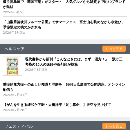
横浜高島屋で「韓国市場」がスタート 人気グルメから雑貨まで約30ブランド
が集結
2026年8月5日
「山梨県笛吹川フルーツ公園」でサマーフェス 富士山を眺めながら水遊び、
季節限定の桃のかき氷も
2026年8月3日
ヘルスケア
もっと見る
現代書林から新刊『こんなときには、まず、漢方！』 漢方三
考塾の15人の医師や薬剤師が執筆
2026年8月5日
重症筋無力症への正しい知識と理解を 8月8日広島市で公開講座、オンライン
配信も
2026年7月31日
【がんを生きる緩和ケア医・大橋洋平「足し算命」】天空を見上げて
2026年7月28日
フェスティバル
もっと見る