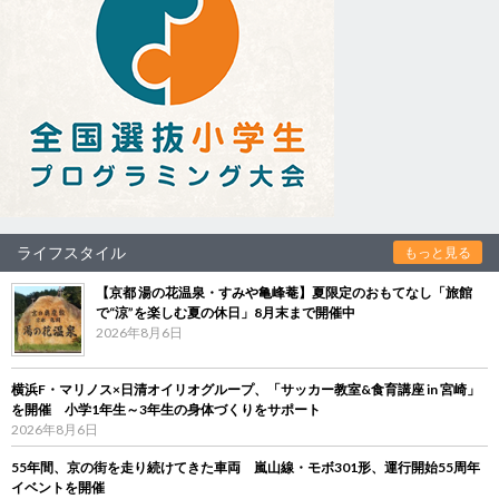
ライフスタイル
もっと見る
【京都 湯の花温泉・すみや亀峰菴】夏限定のおもてなし「旅館
で“涼”を楽しむ夏の休日」8月末まで開催中
2026年8月6日
横浜F・マリノス×日清オイリオグループ、「サッカー教室&食育講座 in 宮崎」
を開催 小学1年生～3年生の身体づくりをサポート
2026年8月6日
55年間、京の街を走り続けてきた車両 嵐山線・モボ301形、運行開始55周年
イベントを開催