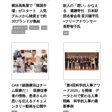
横浜高島屋で「韓国市
故人の「想い」かなえ
場」がスタート 人気
る 遺贈寄付 日本財
グルメから雑貨まで約
団名誉会長 笹川陽平氏
30ブランドが集結
×フリーアナウンサー
長野智子氏
,
,
,
カルチャー
グルメ
ライ
フスタイル
PR
CAR T細胞療法はチー
「第4回科学的人事アワ
ム医療だ！ 医療従事
ード2025」を開催 デ
者の情熱、患者さんの
ータとAIで変わる人事
思いを伝えるドキュメ
戦略 科学的人事の最
ンタリー動画を公開中
新事例