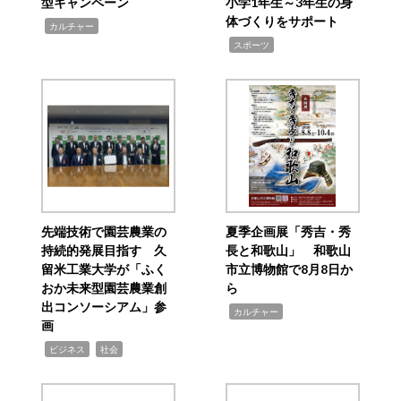
型キャンペーン
小学1年生～3年生の身
体づくりをサポート
,
カルチャー
,
スポーツ
先端技術で園芸農業の
夏季企画展「秀吉・秀
持続的発展目指す 久
長と和歌山」 和歌山
留米工業大学が「ふく
市立博物館で8月8日か
おか未来型園芸農業創
ら
出コンソーシアム」参
,
カルチャー
画
,
,
ビジネス
社会