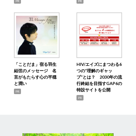
PR
PR
「ことだま」宿る羽生
HIV/エイズにまつわる6
結弦のメッセージ 名
つの“理解のギャッ
言がもたらす心の平穏
プ”とは？ 2030年の流
と潤い
行終結を目指すGAP6の
特設サイトを公開
PR
PR