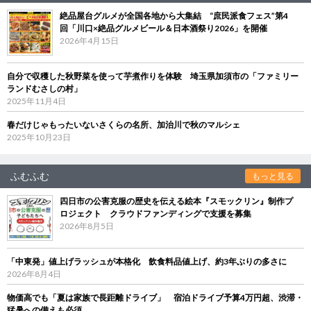
絶品屋台グルメが全国各地から大集結 “庶民派食フェス”第4
回「川口×絶品グルメビール＆日本酒祭り2026」を開催
2026年4月15日
自分で収穫した秋野菜を使って芋煮作りを体験 埼玉県加須市の「ファミリー
ランドむさしの村」
2025年11月4日
春だけじゃもったいないさくらの名所、加治川で秋のマルシェ
2025年10月23日
ふむふむ
もっと見る
四日市の公害克服の歴史を伝える絵本『スモックリン』制作プ
ロジェクト クラウドファンディングで支援を募集
2026年8月5日
「中東発」値上げラッシュが本格化 飲食料品値上げ、約3年ぶりの多さに
2026年8月4日
物価高でも「夏は家族で長距離ドライブ」 宿泊ドライブ予算4万円超、渋滞・
猛暑への備えも必須