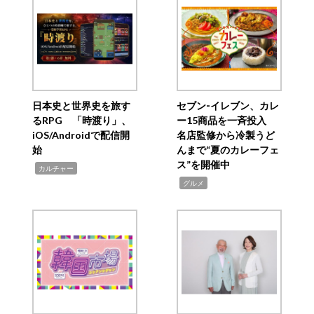
日本史と世界史を旅す
セブン‐イレブン、カレ
るRPG 「時渡り」、
ー15商品を一斉投入
iOS/Androidで配信開
名店監修から冷製うど
始
んまで“夏のカレーフェ
ス”を開催中
,
カルチャー
,
グルメ