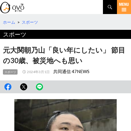
検
索
コ
ン
テ
ホーム
>
スポーツ
ン
スポーツ
ツ
へ
移
元大関朝乃山「良い年にしたい」 節目
動
の30歳、被災地へも思い
共同通信 47NEWS
2024年3月1日
スポーツ