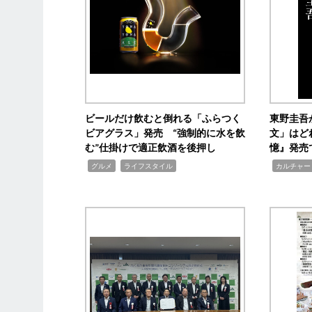
ビールだけ飲むと倒れる「ふらつく
東野圭吾
ビアグラス」発売 “強制的に水を飲
文」はど
む”仕掛けで適正飲酒を後押し
憶』発売
,
,
,
グルメ
ライフスタイル
カルチャー