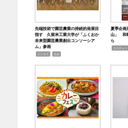
先端技術で園芸農業の持続的発展目
夏季企画
指す 久留米工業大学が「ふくおか
山」 和
未来型園芸農業創出コンソーシア
ら
ム」参画
,
カルチャー
,
,
ビジネス
社会