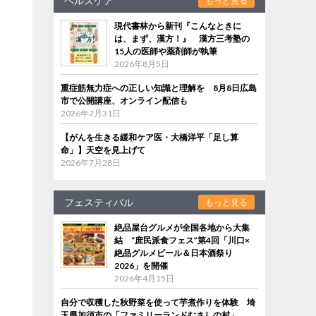
ヘルスケア
もっと見る
現代書林から新刊『こんなときに
は、まず、漢方！』 漢方三考塾の
15人の医師や薬剤師が執筆
2026年8月5日
重症筋無力症への正しい知識と理解を 8月8日広島
市で公開講座、オンライン配信も
2026年7月31日
【がんを生きる緩和ケア医・大橋洋平「足し算
命」】天空を見上げて
2026年7月28日
フェスティバル
もっと見る
絶品屋台グルメが全国各地から大集
結 “庶民派食フェス”第4回「川口×
絶品グルメビール＆日本酒祭り
2026」を開催
2026年4月15日
自分で収穫した秋野菜を使って芋煮作りを体験 埼
玉県加須市の「ファミリーランドむさしの村」