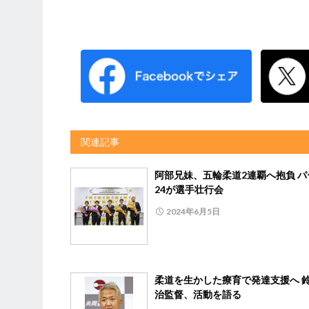
関連記事
阿部兄妹、五輪柔道2連覇へ抱負 パ
24が選手壮行会
2024年6月5日
柔道を生かした療育で発達支援へ 
治監督、活動を語る