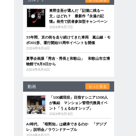
東野圭吾が選んだ「記憶に残る一
文」はどれ？ 最新作『永遠の記
憶』発売で読者参加型キャンペーン
2026年8月7日
55年間、京の街を走り続けてきた車両 嵐山線・モ
ボ301形、運行開始55周年イベントを開催
2026年8月6日
夏季企画展「秀吉・秀長と和歌山」 和歌山市立博
物館で8月8日から
2026年8月6日
動画
もっと見る
「100歳現役」目指すシニア1500人
が集結 マンション管理代務員イベ
ント「うぇるねすシップ」
2026年8月4日
AI時代、「暗黙知」は継承できるのか 「デジブ
レ」説明会／ラウンドテーブル
2026年8月3日