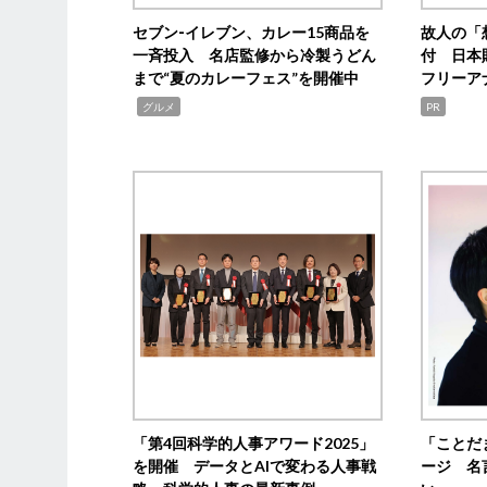
セブン‐イレブン、カレー15商品を
故人の「
一斉投入 名店監修から冷製うどん
付 日本
まで“夏のカレーフェス”を開催中
フリーア
,
グルメ
PR
「第4回科学的人事アワード2025」
「ことだ
を開催 データとAIで変わる人事戦
ージ 名