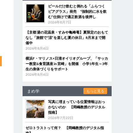
ビールだけ飲むと倒れる「ふらつく
ビアグラス」発売 “強制的に水を飲
む”仕掛けで適正飲酒を後押し
2026年8月7日
【京都 湯の花温泉・すみや亀峰菴】夏限定のおもて
なし「旅館で“涼”を楽しむ夏の休日」8月末まで開
催中
2026年8月6日
横浜F・マリノス×日清オイリオグループ、「サッカ
ー教室&食育講座 in 宮崎」を開催 小学1年生～3年
生の身体づくりをサポート
2026年8月6日
まめ学
もっと見る
写真に埋まっている位置情報はおっ
かないのか 【岡嶋教授のデジタル
指南】
2026年7月22日
ゼロトラストって何？ 【岡嶋教授のデジタル指