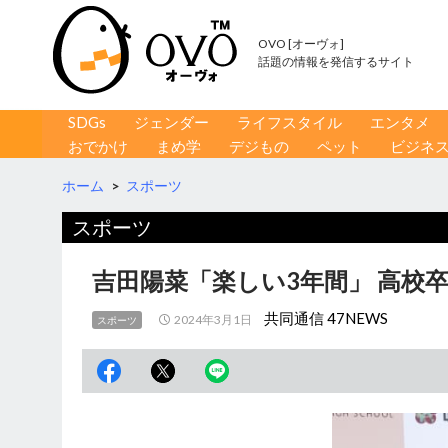
OVO [オーヴォ]
話題の情報を発信するサイト
コンテンツへ移動
検
SDGs
ジェンダー
ライフスタイル
エンタメ
索
おでかけ
まめ学
デジもの
ペット
ビジネ
ホーム
>
スポーツ
スポーツ
吉田陽菜「楽しい3年間」 高校
共同通信 47NEWS
2024年3月1日
スポーツ