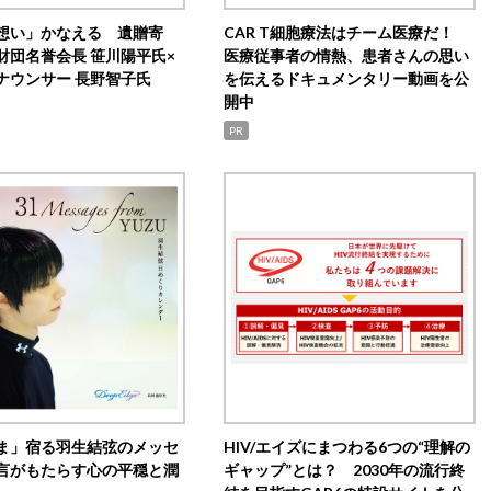
想い」かなえる 遺贈寄
CAR T細胞療法はチーム医療だ！
財団名誉会長 笹川陽平氏×
医療従事者の情熱、患者さんの思い
ナウンサー 長野智子氏
を伝えるドキュメンタリー動画を公
開中
PR
ま」宿る羽生結弦のメッセ
HIV/エイズにまつわる6つの“理解の
言がもたらす心の平穏と潤
ギャップ”とは？ 2030年の流行終