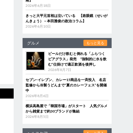
南】
2026年6月18日
きっと大平元首相は泣いている 【政眼鏡（せいが
んきょう）－本田雅俊の政治コラム】
2026年6月10日
グルメ
もっと見る
ビールだけ飲むと倒れる「ふらつく
ビアグラス」発売 “強制的に水を飲
む”仕掛けで適正飲酒を後押し
2026年8月7日
セブン‐イレブン、カレー15商品を一斉投入 名店
監修から冷製うどんまで“夏のカレーフェス”を開催
中
2026年8月6日
横浜高島屋で「韓国市場」がスタート 人気グルメ
から雑貨まで約30ブランドが集結
2026年8月5日