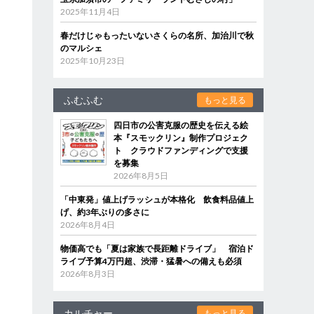
2025年11月4日
春だけじゃもったいないさくらの名所、加治川で秋
のマルシェ
2025年10月23日
ふむふむ
もっと見る
四日市の公害克服の歴史を伝える絵
本『スモックリン』制作プロジェク
ト クラウドファンディングで支援
を募集
2026年8月5日
「中東発」値上げラッシュが本格化 飲食料品値上
げ、約3年ぶりの多さに
2026年8月4日
物価高でも「夏は家族で長距離ドライブ」 宿泊ド
ライブ予算4万円超、渋滞・猛暑への備えも必須
2026年8月3日
カルチャー
もっと見る