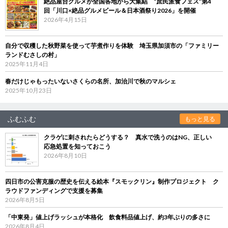
絶品屋台グルメが全国各地から大集結 “庶民派食フェス”第4
回「川口×絶品グルメビール＆日本酒祭り2026」を開催
2026年4月15日
自分で収穫した秋野菜を使って芋煮作りを体験 埼玉県加須市の「ファミリー
ランドむさしの村」
2025年11月4日
春だけじゃもったいないさくらの名所、加治川で秋のマルシェ
2025年10月23日
ふむふむ
もっと見る
クラゲに刺されたらどうする？ 真水で洗うのはNG、正しい
応急処置を知っておこう
2026年8月10日
四日市の公害克服の歴史を伝える絵本『スモックリン』制作プロジェクト ク
ラウドファンディングで支援を募集
2026年8月5日
「中東発」値上げラッシュが本格化 飲食料品値上げ、約3年ぶりの多さに
2026年8月4日