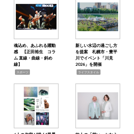
魂込め、あふれる躍動
新しい水辺の過ごし方
感 【正田裕生 コラ
を提案 札幌市・豊平
ム 直線・曲線・斜め
川でイベント「川見
線】
2026」を開催
,
,
スポーツ
ライフスタイル