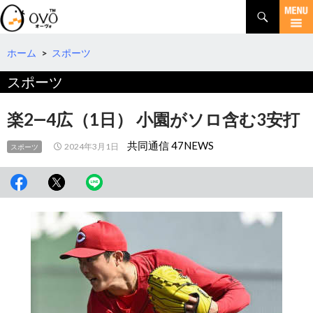
検
索
コ
ン
テ
ホーム
>
スポーツ
ン
スポーツ
ツ
へ
移
楽2―4広（1日） 小園がソロ含む3安打
動
共同通信 47NEWS
2024年3月1日
スポーツ