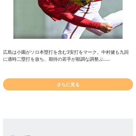
広島は小園がソロ本塁打を含む3安打をマーク。中村健も九回
に適時二塁打を放ち、期待の若手が順調な調整ぶ……
さらに見る