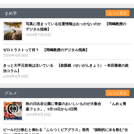
まめ学
もっと見る
写真に埋まっている位置情報はおっかないのか 【岡嶋教授の
デジタル指南】
2026年7月22日
ゼロトラストって何？ 【岡嶋教授のデジタル指南】
2026年6月18日
きっと大平元首相は泣いている 【政眼鏡（せいがんきょう）－本田雅俊の政
治コラム】
2026年6月10日
グルメ
もっと見る
秋の日比谷公園に青森のおいしいものが大集合 「んめぇ青
森フェス」、9月18日から3日間
2026年8月10日
ビールだけ飲むと倒れる「ふらつくビアグラス」発売 “強制的に水を飲む”仕