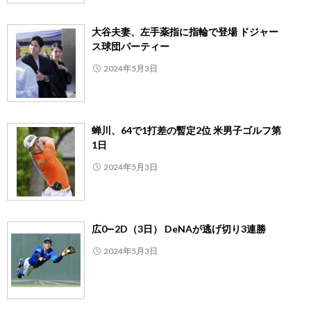
大谷夫妻、左手薬指に指輪で登場 ドジャー
ス球団パーティー
2024年5月3日
蝉川、64で1打差の暫定2位 米男子ゴルフ第
1日
2024年5月3日
広0―2D（3日） DeNAが逃げ切り3連勝
2024年5月3日