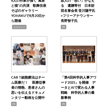
6人の作家が描く“風景
故人の「想い」かなえ
と猫”の共演 歌舞伎座
る 遺贈寄付 日本財
そばのギャラリー
団名誉会長 笹川陽平氏
YOHAKUで8月20日か
×フリーアナウンサー
ら開催
長野智子氏
,
カルチャー
PR
CAR T細胞療法はチー
「第4回科学的人事アワ
ム医療だ！ 医療従事
ード2025」を開催 デ
者の情熱、患者さんの
ータとAIで変わる人事
思いを伝えるドキュメ
戦略 科学的人事の最
ンタリー動画を公開中
新事例
PR
PR