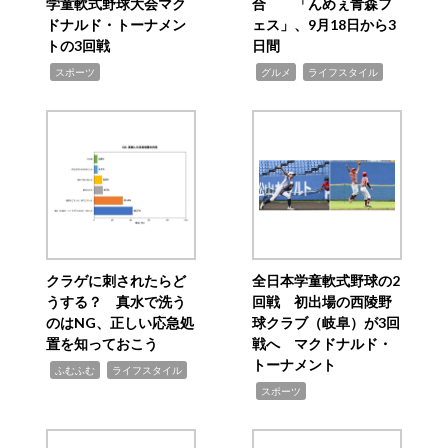
学童軟式野球大会マク
合 「んめぇ青森フ
ドナルド・トーナメン
ェス」、9月18日から3
トの3回戦
日間
,
,
,
スポーツ
グルメ
ライフスタイル
クラゲに刺されたらど
全日本学童軟式野球の2
うする？ 真水で洗う
回戦 初出場の西陵野
のはNG、正しい応急処
球クラブ（岐阜）が3回
置を知っておこう
戦へ マクドナルド・
トーナメント
,
,
ふむふむ
ライフスタイル
,
スポーツ