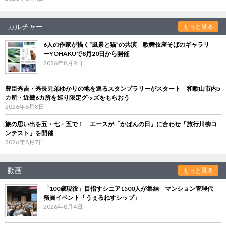
カルチャー
もっと見る
6人の作家が描く“風景と猫”の共演 歌舞伎座そばのギャラリ
ーYOHAKUで8月20日から開催
2026年8月9日
豊臣秀吉・秀長兄弟ゆかりの地を巡るスタンプラリーがスタート 和歌山市内5
カ所・近畿6カ所を巡り限定グッズをもらおう
2026年8月8日
旅の思い出を五・七・五で！ エースが「かばんの日」に合わせ「旅行川柳コ
ンテスト」を開催
2026年8月7日
動画
もっと見る
「100歳現役」目指すシニア1500人が集結 マンション管理代
務員イベント「うぇるねすシップ」
2026年8月4日