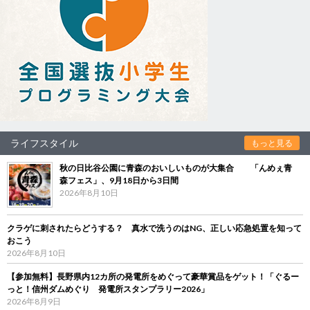
ライフスタイル
もっと見る
秋の日比谷公園に青森のおいしいものが大集合 「んめぇ青
森フェス」、9月18日から3日間
2026年8月10日
クラゲに刺されたらどうする？ 真水で洗うのはNG、正しい応急処置を知って
おこう
2026年8月10日
【参加無料】長野県内12カ所の発電所をめぐって豪華賞品をゲット！「ぐるー
っと！信州ダムめぐり 発電所スタンプラリー2026」
2026年8月9日