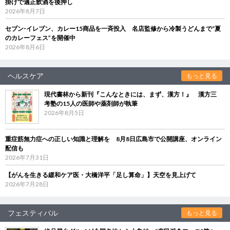
掛けで適正飲酒を後押し
2026年8月7日
セブン‐イレブン、カレー15商品を一斉投入 名店監修から冷製うどんまで“夏
のカレーフェス”を開催中
2026年8月6日
ヘルスケア
もっと見る
現代書林から新刊『こんなときには、まず、漢方！』 漢方三
考塾の15人の医師や薬剤師が執筆
2026年8月5日
重症筋無力症への正しい知識と理解を 8月8日広島市で公開講座、オンライン
配信も
2026年7月31日
【がんを生きる緩和ケア医・大橋洋平「足し算命」】天空を見上げて
2026年7月28日
フェスティバル
もっと見る