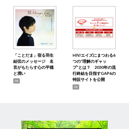
「ことだま」宿る羽生
HIV/エイズにまつわる6
結弦のメッセージ 名
つの“理解のギャッ
言がもたらす心の平穏
プ”とは？ 2030年の流
と潤い
行終結を目指すGAP6の
特設サイトを公開
PR
PR