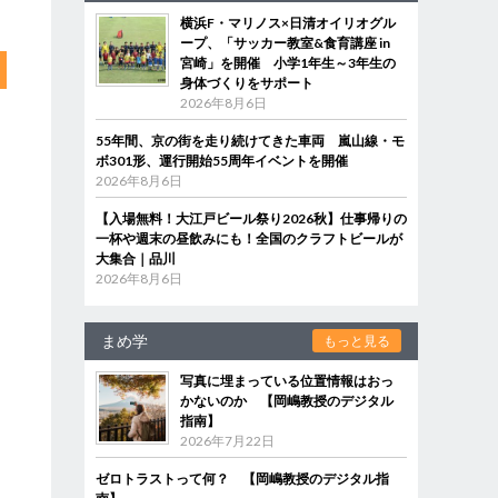
横浜F・マリノス×日清オイリオグル
ープ、「サッカー教室&食育講座 in
宮崎」を開催 小学1年生～3年生の
身体づくりをサポート
2026年8月6日
55年間、京の街を走り続けてきた車両 嵐山線・モ
ボ301形、運行開始55周年イベントを開催
2026年8月6日
【入場無料！大江戸ビール祭り2026秋】仕事帰りの
一杯や週末の昼飲みにも！全国のクラフトビールが
大集合｜品川
2026年8月6日
まめ学
もっと見る
写真に埋まっている位置情報はおっ
かないのか 【岡嶋教授のデジタル
指南】
2026年7月22日
ゼロトラストって何？ 【岡嶋教授のデジタル指