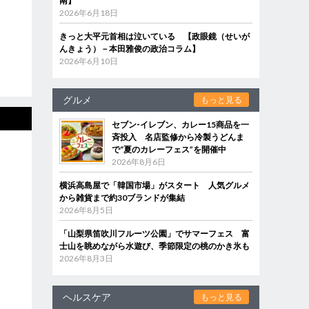
南】
2026年6月18日
きっと大平元首相は泣いている 【政眼鏡（せいが
んきょう）－本田雅俊の政治コラム】
2026年6月10日
グルメ
もっと見る
セブン‐イレブン、カレー15商品を一
斉投入 名店監修から冷製うどんま
で“夏のカレーフェス”を開催中
2026年8月6日
横浜高島屋で「韓国市場」がスタート 人気グルメ
から雑貨まで約30ブランドが集結
2026年8月5日
「山梨県笛吹川フルーツ公園」でサマーフェス 富
士山を眺めながら水遊び、季節限定の桃のかき氷も
2026年8月3日
ヘルスケア
もっと見る