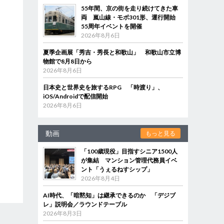
55年間、京の街を走り続けてきた車
両 嵐山線・モボ301形、運行開始
55周年イベントを開催
2026年8月6日
夏季企画展「秀吉・秀長と和歌山」 和歌山市立博
物館で8月8日から
2026年8月6日
日本史と世界史を旅するRPG 「時渡り」、
iOS/Androidで配信開始
2026年8月6日
動画
もっと見る
「100歳現役」目指すシニア1500人
が集結 マンション管理代務員イベ
ント「うぇるねすシップ」
2026年8月4日
AI時代、「暗黙知」は継承できるのか 「デジブ
レ」説明会／ラウンドテーブル
2026年8月3日