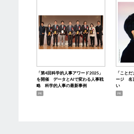
「第4回科学的人事アワード2025」
「ことだ
を開催 データとAIで変わる人事戦
ージ 名
略 科学的人事の最新事例
い
PR
PR