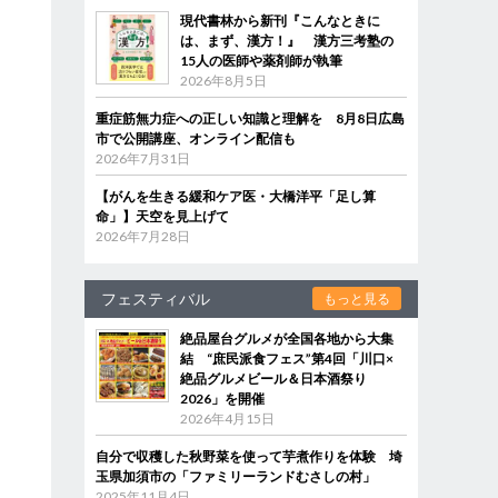
現代書林から新刊『こんなときに
は、まず、漢方！』 漢方三考塾の
15人の医師や薬剤師が執筆
2026年8月5日
重症筋無力症への正しい知識と理解を 8月8日広島
市で公開講座、オンライン配信も
2026年7月31日
【がんを生きる緩和ケア医・大橋洋平「足し算
命」】天空を見上げて
2026年7月28日
フェスティバル
もっと見る
絶品屋台グルメが全国各地から大集
結 “庶民派食フェス”第4回「川口×
絶品グルメビール＆日本酒祭り
2026」を開催
2026年4月15日
自分で収穫した秋野菜を使って芋煮作りを体験 埼
玉県加須市の「ファミリーランドむさしの村」
2025年11月4日