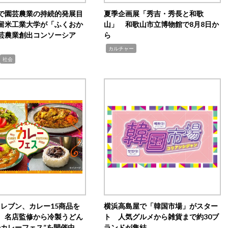
で園芸農業の持続的発展目
夏季企画展「秀吉・秀長と和歌
留米工業大学が「ふくおか
山」 和歌山市立博物館で8月8日か
芸農業創出コンソーシア
ら
,
カルチャー
社会
イレブン、カレー15商品を
横浜高島屋で「韓国市場」がスター
 名店監修から冷製うどん
ト 人気グルメから雑貨まで約30ブ
のカレーフェス”を開催中
ランドが集結