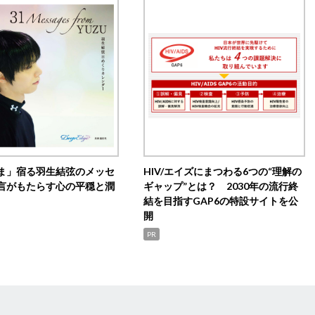
ま」宿る羽生結弦のメッセ
HIV/エイズにまつわる6つの“理解の
言がもたらす心の平穏と潤
ギャップ”とは？ 2030年の流行終
結を目指すGAP6の特設サイトを公
開
PR