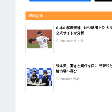
関連記事
山本の移籍候補、NY2球団上位 大
公式サイトが分析
2023年11月30日
張本美、驚きと責任を口に 兄智和
輪出場へ喜び
2024年2月5日