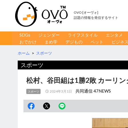
OVO [オーヴォ]
話題の情報を発信するサイト
コンテンツへ移動
検
SDGs
ジェンダー
ライフスタイル
エンタメ
索
おでかけ
まめ学
デジもの
ペット
ビジネ
ホーム
>
スポーツ
スポーツ
松村、谷田組は1勝2敗 カーリ
共同通信 47NEWS
2024年3月1日
スポーツ