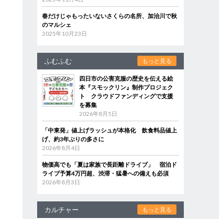
春だけじゃもったいないさくらの名所、加治川で秋
のマルシェ
2025年10月23日
ふむふむ
もっと見る
四日市の公害克服の歴史を伝える絵
本『スモックリン』制作プロジェク
ト クラウドファンディングで支援
を募集
2026年8月5日
「中東発」値上げラッシュが本格化 飲食料品値上
げ、約3年ぶりの多さに
2026年8月4日
物価高でも「夏は家族で長距離ドライブ」 宿泊ド
ライブ予算4万円超、渋滞・猛暑への備えも必須
2026年8月3日
カルチャー
もっと見る