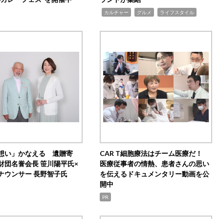
,
,
,
カルチャー
グルメ
ライフスタイル
想い」かなえる 遺贈寄
CAR T細胞療法はチーム医療だ！
財団名誉会長 笹川陽平氏×
医療従事者の情熱、患者さんの思い
ナウンサー 長野智子氏
を伝えるドキュメンタリー動画を公
開中
PR