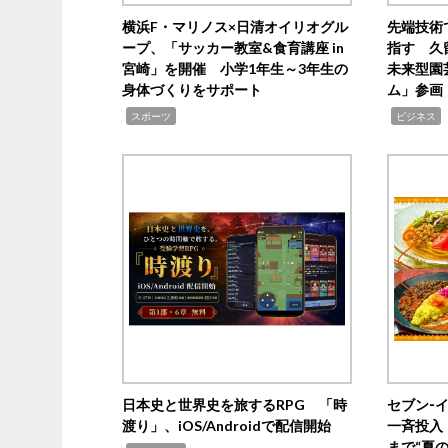
横浜F・マリノス×日清オイリオグル
先端技術
ープ、「サッカー教室&食育講座 in
指す 久
宮崎」を開催 小学1年生～3年生の
未来型園
身体づくりをサポート
ム」参画
,
,
,
スポーツ
ビジネス
日本史と世界史を旅するRPG 「時
セブン‐
渡り」、iOS/Androidで配信開始
一斉投入
まで“夏